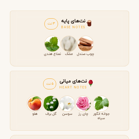
نت‌های پایه
3 نت
BASE NOTES
چوب صندل
مشک
نعناع هندی
نت‌های میانی
5 نت
HEART NOTES
جوانه انگور
چای رز
سوسن
گل برف
هلو
سیاه