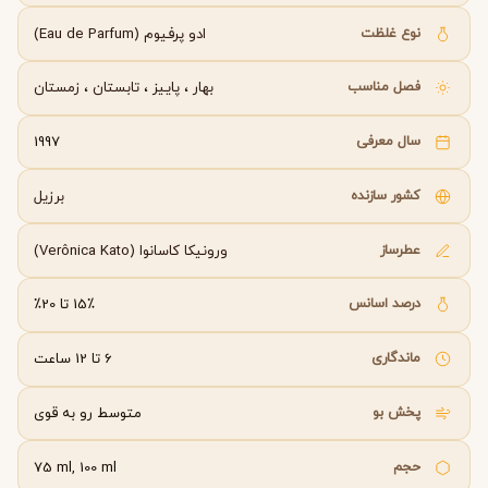
نوع غلظت
ادو پرفیوم (Eau de Parfum)
فصل مناسب
بهار
،
پاییز
،
تابستان
،
زمستان
سال معرفی
1997
کشور سازنده
برزیل
عطرساز
ورونیکا کاسانوا (Verônica Kato)
درصد اسانس
15٪ تا 20٪
ماندگاری
6 تا 12 ساعت
پخش بو
متوسط رو به قوی
حجم
75 ml, 100 ml