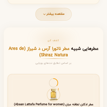
مشاهده بیشتر
مشخصات کلی عطر ناتورا آرس د شیراز
(Ares de Shiraz Natura)
ویژگی
توضیحات
کشف کن
نام کامل
Ares de Shiraz Natura
عطرهایی شبیه
عطر ناتورا آرس د شیراز (Ares de
Shiraz Natura)
برند
Natura (ناتورا)
بر اساس تطابق نت‌های بویایی
کشور
برزیل
سازنده
نوع
Eau de Parfum (ادو پرفیوم)
غلظت
1
گروه
گلی – چوبی – شرقی
بویایی
عطر ادکلن لطافه عبان (Abaan Lattafa Perfume for women)