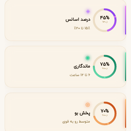
◈
45%
درصد اسانس
از 40%
15٪ تا 20٪
◉
75%
ماندگاری
از 100%
6 تا 12 ساعت
◎
70%
پخش بو
از 100%
متوسط رو به قوی