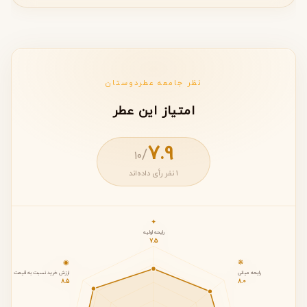
نظر جامعه عطردوستان
امتیاز این عطر
7.9
/
۱۰
1 نفر رأی داده‌اند
✦
رایحه اولیه
7.5
◉
❋
رایحه میانی
ارزش خرید نسبت به قیمت
8.5
8.0