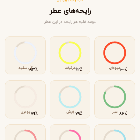
ترکیب بویایی
رایحه‌های عطر
درصد غلبه هر رایحه در این عطر
میوه‌ای
مرکبات
گُل سفید
٪
٪
٪
83
92
100
سبز
فِرِش
پودری
٪
٪
٪
79
79
82