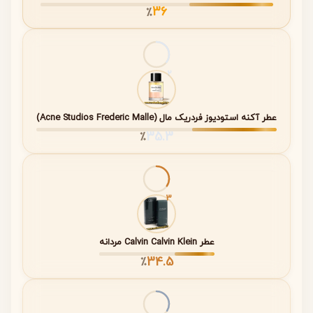
36
٪
جنسیت
زنانه
فصل
بهار و پاییز (قابل استفاده در چهار فصل با
پیشنهادی
تأکید بر هوای معتدل)
2
کاربری
روزانه و مجالس خاص
عطر آکنه استودیوز فردریک مال (Acne Studios Frederic Malle)
35.3
٪
نت های عطر ناتورا آرس د شیراز (Fragrance
Notes)
ساختار بویایی عطر ناتورا آرس د شیراز ترکیبی استادانه از
3
لطافت گل‌ها، طراوت میوه‌ها و عمق چوب‌های شرقی است. این
ساختار سه‌مرحله‌ای باعث می‌شود رایحه به‌تدریج روی پوست
عطر Calvin Calvin Klein مردانه
شکوفا شود و تجربه‌ای پویا خلق کند.
34.5
٪
مرحله