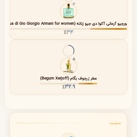
رایحه
مواد تشکیل‌دهنده
مدت دوام تقریبی
4
نت
گلابی، گل بنفشه،
۱۵ تا ۳۰ دقیقه اول
آغازین
ترنج، لیمو سبز،
– طراوت و انرژی
عطر جورجیو آرمانی آکوا دی جیو زنانه (Acqua di Gio Giorgio Armani for women)
(Top
برگ بنفشه
اولیه
34
٪
Notes)
نت
رز شیرازی، گل برف،
۲ تا ۴ ساعت –
میانی
جوانه انگور سیاه،
هویت اصلی و قلب
(Heart
سوسن، هلو
رمانتیک عطر
5
Notes)
نت
چوب صندل، مشک،
۴ تا ۸ ساعت –
عطر زرجوف بگام (Begum Xerjoff)
پایانی
نعناع هندی
ماندگار و عمیق
32.9
٪
(Base
Notes)
تحلیل بویایی
جنسیت
•
شروعی شاداب و میوه‌ای:
حضور گلابی و مرکبات در کنار
بنفشه، شروعی لطیف و درخشان ایجاد می‌کند.