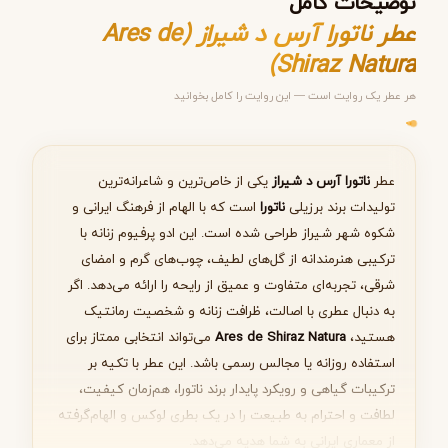
توضیحات کامل
عطر ناتورا آرس د شیراز (Ares de
Shiraz Natura)
هر عطر یک روایت است — این روایت را کامل بخوانید
مرحله ۱ از ۵
انتخاب عطر مناسب
عطر
ناتورا آرس د شیراز
یکی از خاص‌ترین و شاعرانه‌ترین
تولیدات برند برزیلی
ناتورا
است که با الهام از فرهنگ ایرانی و
شکوه شهر شیراز طراحی شده است. این ادو پرفیوم زنانه با
ترکیبی هنرمندانه از گل‌های لطیف، چوب‌های گرم و امضای
بعدی
شرقی، تجربه‌ای متفاوت و عمیق از رایحه را ارائه می‌دهد. اگر
به دنبال عطری با اصالت، ظرافت زنانه و شخصیت رمانتیک
هستید،
Ares de Shiraz Natura
می‌تواند انتخابی ممتاز برای
استفاده روزانه یا مجالس رسمی باشد. این عطر با تکیه بر
ترکیبات گیاهی و رویکرد پایدار برند ناتورا، هم‌زمان کیفیت،
لطافت و احترام به طبیعت را در یک بطری لوکس و الهام‌گرفته
از معماری ایرانی به شما هدیه می‌دهد.