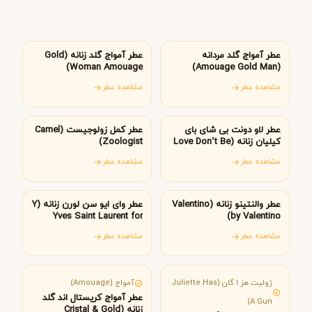
عمان
عمان
عطر آمواج گلد مردانه
عطر آمواج گلد زنانه (Gold
Woman Amouage)
(Amouage Gold Man)
مشاهده عطر
مشاهده عطر
فرانسه
کانادا
عطر لاو دونت بی شای بای
عطر کمل زولوجیست (Camel
کیلیان زنانه (Love Don’t Be
Zoologist)
Shy By Kilian)
مشاهده عطر
مشاهده عطر
ایتالیا
فرانسه
عطر والنتینو زنانه (Valentino
عطر وای ایو سن لورن زنانه (Y
Yves Saint Laurent for
by Valentino)
women)
مشاهده عطر
مشاهده عطر
فرانسه
عمان
ژولیت هز ا گان (Juliette Has
آمواج (Amouage)
عطر آمواج کریستال اند گلد
A Gun)
زنانه (Cristal & Gold