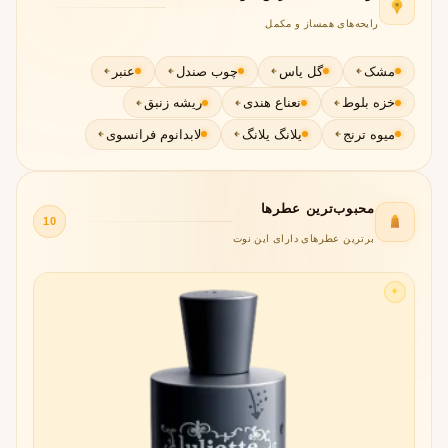
رایحه‌های همساز و مکمل
مشک
گل یاس
چوب صندل
عنبر
خزه بلوط
نعناع هندی
ریشه زنبق
میوه ترنج
یلانگ یلانگ
لابدانوم فرانسوی
محبوب‌ترین عطرها
10
برترین عطرهای دارای این نوت
✦