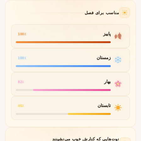
مناسب برای فصل
پاییز
100٪
زمستان
100٪
بهار
82٪
تابستان
45٪
نوت‌هایی که کنارش خوب می‌نشینند