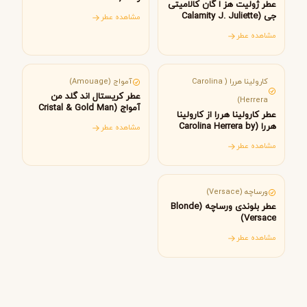
عطر ژولیت هز ا گان کالامیتی
Woman Amouage)
جی (Calamity J. Juliette
مشاهده عطر
Has A Gun)
مشاهده عطر
آمریکا
عمان
کارولینا هررا ( Carolina
آمواج (Amouage)
عطر کریستال اند گلد من
Herrera)
آمواج (Cristal & Gold Man
عطر کارولینا هررا از کارولینا
Amouage)
هررا (Carolina Herrera by
مشاهده عطر
Carolina Herrera)
مشاهده عطر
ایتالیا
ورساچه (Versace)
عطر بلوندی ورساچه (Blonde
Versace)
مشاهده عطر