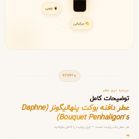
چوبی
مرکباتی
STORY
درباره این عطر
توضیحات کامل
عطر دافنه بوکت پنهالیگونز (Daphne
Bouquet Penhaligon’s)
هر عطر یک روایت است — این روایت را کامل بخوانید
مرحله ۱ از ۵