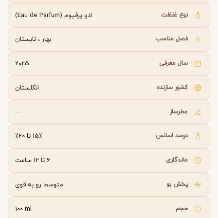
نوع غلظت
ادو پرفیوم (Eau de Parfum)
فصل مناسب
بهار
،
تابستان
سال معرفی
2025
کشور سازنده
انگلستان
عطرساز
—
درصد اسانس
15٪ تا 20٪
ماندگاری
6 تا 12 ساعت
پخش بو
متوسط رو به قوی
حجم
100 ml