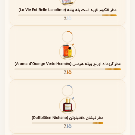
Notes)
Flower
زمان حضور را دارد
عطر لانکوم لاویه است بله زنانه (La Vie Est Belle Lancôme)
Accord)
15
٪
نت
خزه (Moss)
پایانی عمیق، طبیعی و
پایه
ماندگار که حس پایداری و
(Base
اصالت را منتقل می‌کند
Notes)
3
عطر آروما د اورنج ورته هرمس (Aroma d’Orange Verte Hermès)
خانواده بویایی عطر
15
٪
عطر
Daphne Bouquet Penhaligon’s
در دسته
گلی – چیپر
(Floral – Chypre)
قرار می‌گیرد.
4
رایحه گلی، لطافت و حس رمانتیک ایجاد می‌کند
ساختار چیپر، حس عمق، طبیعی بودن و ماندگاری را
افزایش می‌دهد
عطر نیشان دافتبلوتن (Duftblüten Nishane)
15
٪
ترکیب این دو سبک باعث خلق عطری متعادل، لوکس و
خاص شده است