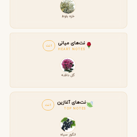
خزه بلوط
نت‌های میانی
1 نت
HEART NOTES
گل دافنه
نت‌های آغازین
1 نت
TOP NOTES
انگور سیاه