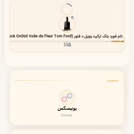
5
مشخصات فنی عطر Daphne Bouquet
Penhaligon’s
عطر تام فورد بلک ارکید وویل د فلور (Black Orchid Voile de Fleur Tom Ford)
15
٪
ویژگی
توضیحات
غلظت
ادو پرفیوم (Eau de Parfum)
عطر
ماندگاری
۷ تا ۹ ساعت روی پوست – بیش از ۱۲
جنسیت
ساعت روی لباس
پخش بو
متوسط تا قوی
یونیسکس
فصل
بهار و تابستان
مناسب
Unisex
زمان
مراسم رسمی و موقعیت‌های خاص