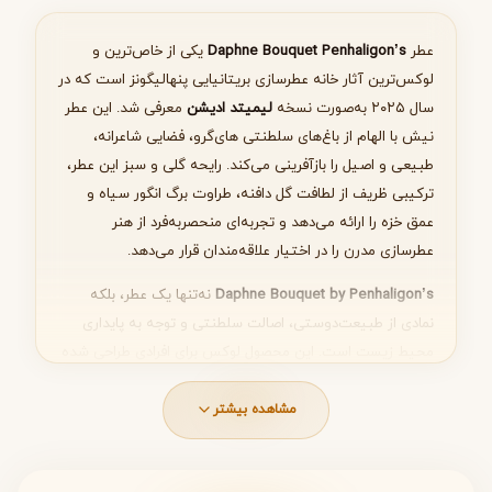
انتخاب عطر مناسب
عطر
Daphne Bouquet Penhaligon’s
یکی از خاص‌ترین و
لوکس‌ترین آثار خانه عطرسازی بریتانیایی پنهالیگونز است که در
سال ۲۰۲۵ به‌صورت نسخه
لیمیتد ادیشن
معرفی شد. این عطر
نیش با الهام از باغ‌های سلطنتی های‌گرو، فضایی شاعرانه،
بعدی
طبیعی و اصیل را بازآفرینی می‌کند. رایحه گلی و سبز این عطر،
ترکیبی ظریف از لطافت گل دافنه، طراوت برگ انگور سیاه و
عمق خزه را ارائه می‌دهد و تجربه‌ای منحصر‌به‌فرد از هنر
عطرسازی مدرن را در اختیار علاقه‌مندان قرار می‌دهد.
Daphne Bouquet by Penhaligon’s
نه‌تنها یک عطر، بلکه
نمادی از طبیعت‌دوستی، اصالت سلطنتی و توجه به پایداری
محیط زیست است. این محصول لوکس برای افرادی طراحی شده
که به دنبال عطری خاص، کلکسیونی و متفاوت هستند. رایحه
یونیسکس این عطر باعث شده هم برای بانوان و هم آقایان
مشاهده بیشتر
گزینه‌ای جذاب و شیک باشد.