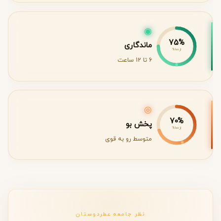
◉
75%
ماندگاری
از 100%
6 تا 12 ساعت
◎
70%
پخش بو
از 100%
متوسط رو به قوی
نظر جامعه عطردوستان