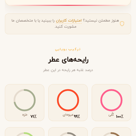
هنوز مطمئن نیستید؟
امتیازات کاربران
را ببینید یا با متخصصان ما
مشورت کنید.
ترکیب بویایی
رایحه‌های عطر
درصد غلبه هر رایحه در این عطر
گُلی
میوه‌ای
خزه
٪
٪
٪
71
99
100