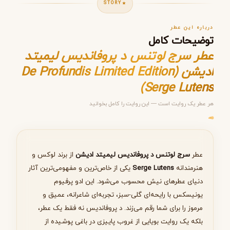
STORY
درباره این عطر
توضیحات کامل
عطر سرج لوتنس د پروفاندیس لیمیتد
ادیشن (De Profundis Limited Edition
Serge Lutens)
مرحله ۱ از ۵
هر عطر یک روایت است — این روایت را کامل بخوانید
انتخاب عطر مناسب
عطر
سرج لوتنس د پروفاندیس لیمیتد ادیشن
از برند لوکس و
هنرمندانه
Serge Lutens
یکی از خاص‌ترین و مفهومی‌ترین آثار
بعدی
دنیای عطرهای نیش محسوب می‌شود. این ادو پرفیوم
یونیسکس با رایحه‌ای گلی-سبز، تجربه‌ای شاعرانه، عمیق و
مرموز را برای شما رقم می‌زند. د پروفاندیس نه فقط یک عطر،
بلکه یک روایت بویایی از غروب پاییزی در باغی پوشیده از