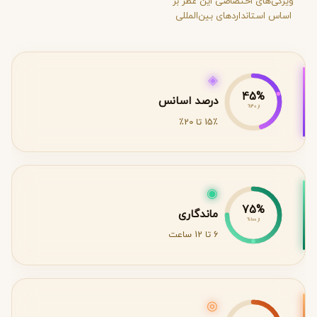
ویژگی‌های اختصاصی این عطر بر
اساس استانداردهای بین‌المللی
◈
45%
درصد اسانس
از 40%
15٪ تا 20٪
◉
75%
ماندگاری
از 100%
6 تا 12 ساعت
◎