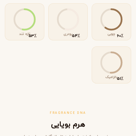
چوبی
پودری
تازه تند
٪
٪
٪
53
54
60
بالزامیک
٪
51
FRAGRANCE DNA
هرم بویایی