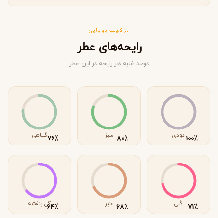
ترکیب بویایی
رایحه‌های عطر
درصد غلبه هر رایحه در این عطر
دودی
سبز
گیاهی
٪
٪
٪
76
80
100
گُلی
عنبر
گل بنفشه
٪
٪
٪
64
68
71