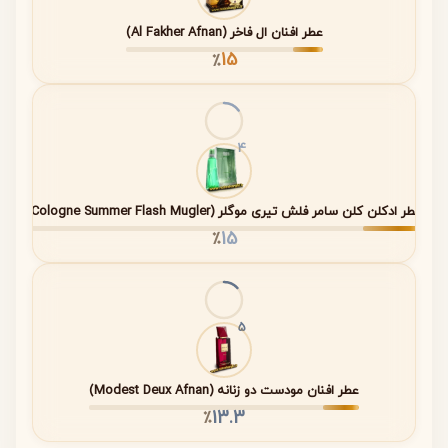
ایجاد می‌کند.
عطر افنان ال فاخر (Al Fakher Afnan)
15
٪
خانواده بویایی (Fragrance Family)
این عطر در خانواده
گلی-سبز (Floral Green)
طبقه‌بندی می‌شود.
رایحه‌های سبز حس طبیعت و طراوت را القا می‌کنند و ترکیب
4
آن با گل داوودی و بنفشه، شخصیت هنری و متفاوتی ایجاد
می‌کند.
عطر ادکلن کلن سامر فلش تیری موگلر (Cologne Summer Flash Mugler)
15
٪
غلظت عطر (Concentration)
نوع غلظت این محصول
ادو پرفیوم (Eau de Parfum)
است. این
غلظت باعث شده رایحه عمق بیشتری داشته باشد و ماندگاری
5
مطلوبی ارائه دهد.
عطر افنان مودست دو زنانه (Modest Deux Afnan)
مشخصات فنی عطر
13.3
٪