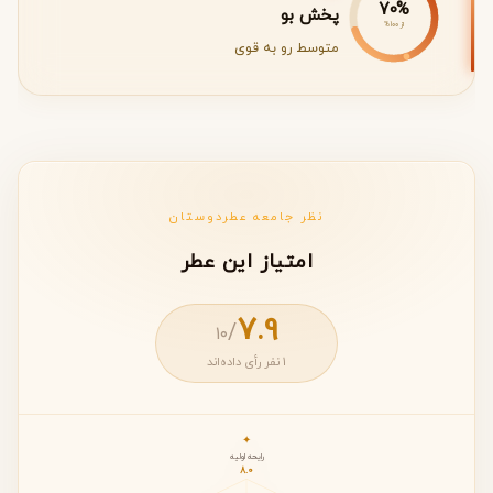
70%
پخش بو
از 100%
متوسط رو به قوی
نظر جامعه عطردوستان
امتیاز این عطر
7.9
/
۱۰
1 نفر رأی داده‌اند
✦
رایحه اولیه
8.0