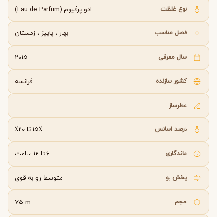
نوع غلظت
ادو پرفیوم (Eau de Parfum)
فصل مناسب
بهار
،
پاییز
،
زمستان
سال معرفی
2015
کشور سازنده
فرانسه
عطرساز
—
درصد اسانس
15٪ تا 20٪
ماندگاری
6 تا 12 ساعت
پخش بو
متوسط رو به قوی
حجم
75 ml