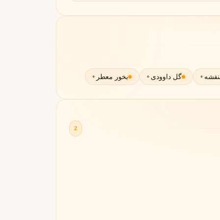
نفشه
گل داوودی
بخور معطر
2