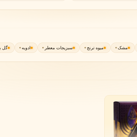
گوچی
گرلن
G
G
Guerlain
Gucci
مشک
میوه ترنج
سبزیجات معطر
ادویه
گل ب
ژولیت هز ا گان
J
Juliette Has A Gun