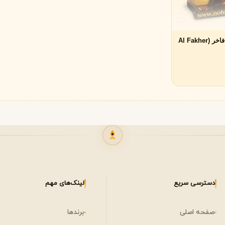
لی لابو
لویی ویتون
L
L
Louis Vuitton
Le Labo
عطر افنان ال فاخر (Al Fakher
ن
میسون مارتین مارژیلا
مانسرا
M
M
M
Mancera
Maison Martin Margiela
نیشان
N
مشاهده همه برندها
Nishane
دسترسی سریع
لینک‌های مهم
صفحه اصلی
برندها
پنهالیگونز
پرادا
P
P
Prada
Penhaligon's