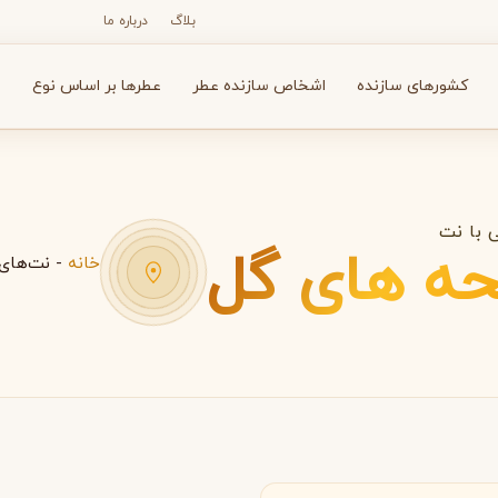
بلاگ
درباره ما
کشورهای سازنده
اشخاص سازنده عطر
عطرها بر اساس نوع
ع
 با نت
حه های گل
خانه
-
نت‌های 
N
O
P
R
S
T
V
X
Y
Z
آرماف
آون
A
A
A
Avon
Armaf
انسه
بولگاری
بای کیلیان