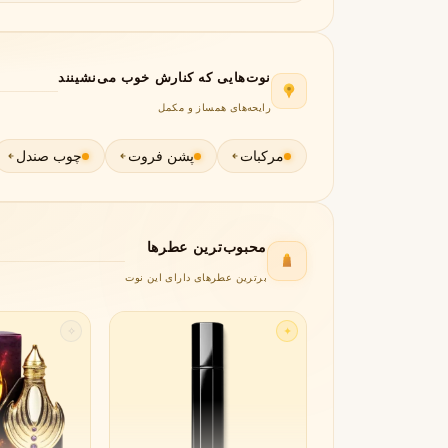
جورجیو آرمانی
ژیوانشی
G
G
Givenchy
Giorgio Armani
H
نوت‌هایی که کنارش خوب می‌نشینند
رایحه‌های همساز و مکمل
هرمس
هوگو باس
H
H
Hugo Boss
Hermès
مرکبات
پشن فروت
چوب صندل
I
اینیشیو
I
Initio
محبوب‌ترین عطرها
J
برترین عطرهای دارای این نوت
ژان پل گوتیه
جو مالون
J
J
Jo Malone
Jean Paul Gaultier
✧
✦
K
کایالی
K
Kayali
L