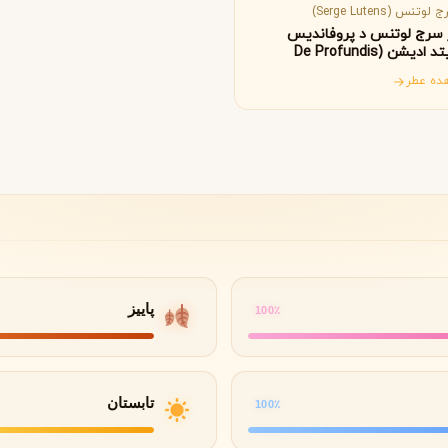
B
B
B
By Kilian
Bvlgari
لوتنس (Serge Lutens)
سرج لوتنس د پروفاندیس
لیمیتد ادیشن (De Profundis
Limited Edition Serge Lut
ده عطر
شنل
کرید
C
C
Creed
Chanel
دولچه گابانا
D
Dolce&Gabbana
پاییز
100٪
تابستان
100٪