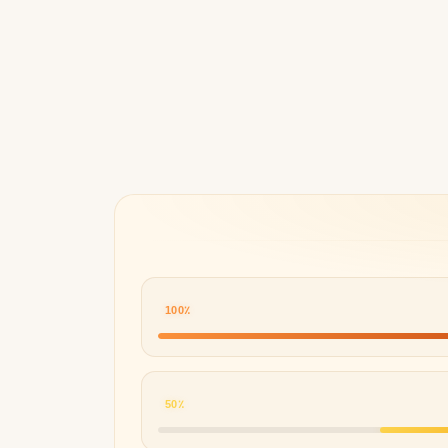
Byredo
100٪
50٪