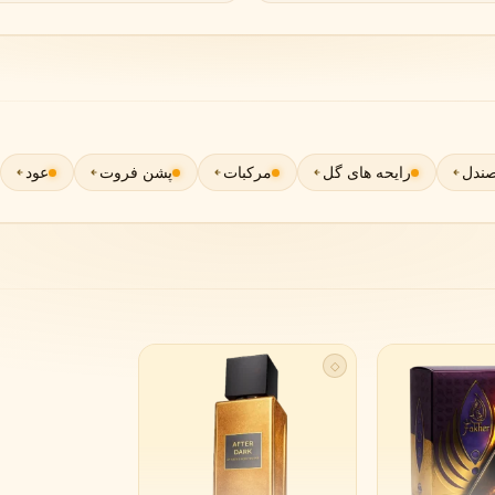
گوچی
گرلن
G
G
Guerlain
Gucci
ندل
رایحه های گل
مرکبات
پشن فروت
عود
ژولیت هز ا گان
J
Juliette Has A Gun
◇