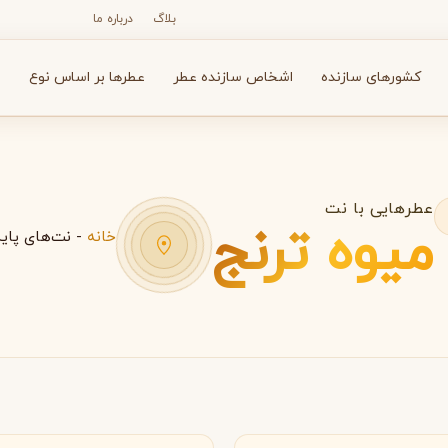
بلاگ
درباره ما
کشورهای سازنده
اشخاص سازنده عطر
عطرها بر اساس نوع
ع
عطرهایی با نت
میوه ترنج
خانه
-
نت‌های پای
N
O
P
R
S
T
V
X
Y
Z
آرماف
آون
A
A
A
Avon
Armaf
ارات متحده عربی
امارات متحده عربی
بولگاری
بای کیلیان