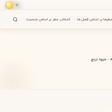
طرها بر اساس فصل ها
انتخاب عطر بر اساس جنسیت
جستجو
61 برند
ه
-
میوه ترنج
A
B
C
D
E
F
G
H
I
J
K
L
M
همه
آزارو
Azzaro
بایردو