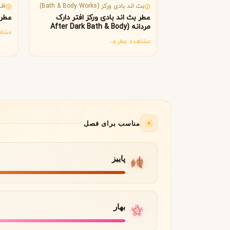
B
B
Burberry
Bath & Body Works
بث اند بادی ورکز (Bath & Body Works)
افنان
عطر بث اند بادی ورکز افتر دارک
عطر افنا
C
مردانه (After Dark Bath & Body
مشاه
Works)
مشاهده عطر
کلوین کلاین
کارولینا هررا
C
C
Carolina Herrera
Calvin Klein
D
دیور
دیپتیک
D
D
Diptyque
Dior
E
مناسب برای فصل
الیزابت آردن
اتات لیبر د اورنج
E
E
Etat Libre d'Orange
Elizabeth Arden
پاییز
F
فردریک مال
F
Frederic Malle
بهار
G