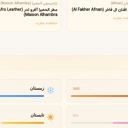
B
B
B
By Kilian
Bvlgari
 (Afnan)
میسون الحمبرا (Maison Alhambra)
ن ال فاخر (Al Fakher Afnan)
عطر الحمبرا آفرو لدر (ro Leather
Maison Alhambra)
ده عطر
مشاهده عطر
شنل
کرید
C
C
Creed
Chanel
دولچه گابانا
D
Dolce&Gabbana
زمستان
100٪
تابستان
67٪