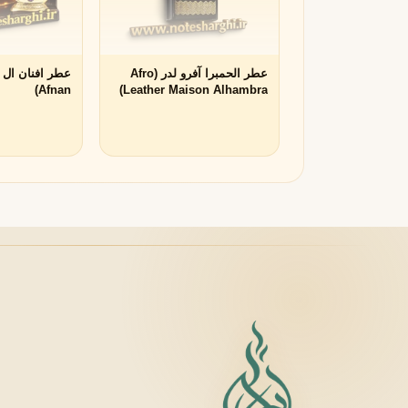
لانکوم
لطافه
L
L
Lattafa
Lancôme
عطر الحمبرا آفرو لدر (Afro
M
Afnan)
Leather Maison Alhambra)
میسون الحمبرا
میسون فرانسیس کرکجا
M
M
Maison Francis Kurkdjian
Maison Alhambra
N
نارسیسو رودریگز
ناتورا
N
N
Natura
Narciso Rodriguez
O
او بوتیکاریو
O
O Boticário
P
پاکو رابان
پارفومز دی مارلی
P
P
Parfums de Marly
Paco Rabanne