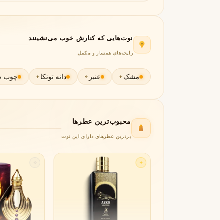
جورجیو آرمانی
ژیوانشی
G
G
Givenchy
Giorgio Armani
H
نوت‌هایی که کنارش خوب می‌نشینند
رایحه‌های همساز و مکمل
هرمس
هوگو باس
H
H
Hugo Boss
Hermès
مشک
عنبر
دانه تونکا
چوب ص
I
اینیشیو
I
Initio
محبوب‌ترین عطرها
J
برترین عطرهای دارای این نوت
ژان پل گوتیه
جو مالون
J
J
Jo Malone
Jean Paul Gaultier
✧
✦
K
کایالی
K
Kayali
L