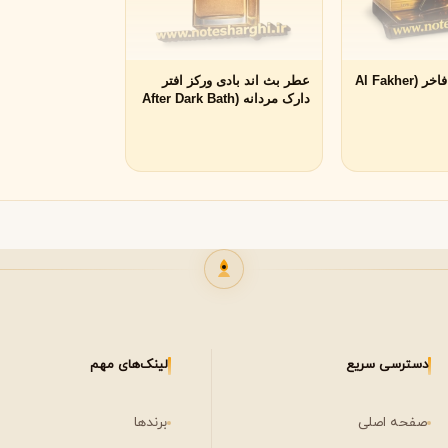
لی لابو
لویی ویتون
L
L
Louis Vuitton
Le Labo
عطر افنان ال فاخر (Al Fakher
عطر بث اند بادی ورکز افتر
دارک مردانه (After Dark Bath
& Body Works)
ن
میسون مارتین مارژیلا
مانسرا
M
M
M
Mancera
Maison Martin Margiela
نیشان
N
مشاهده همه برندها
Nishane
دسترسی سریع
لینک‌های مهم
صفحه اصلی
برندها
پنهالیگونز
پرادا
P
P
Prada
Penhaligon's