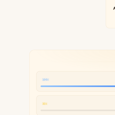
Byredo
Af
100٪
33٪