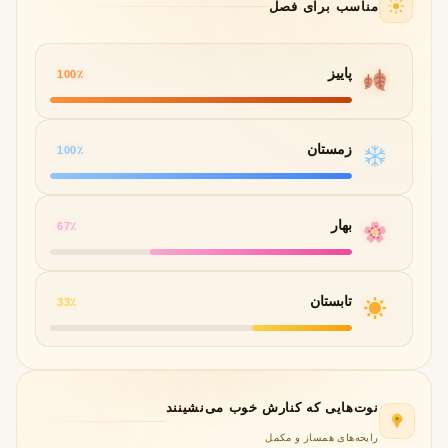
مناسب برای فصل
پاییز
100٪
زمستان
100٪
بهار
67٪
تابستان
33٪
نوت‌هایی که کنارش خوب می‌نشینند
رایحه‌های همساز و مکمل