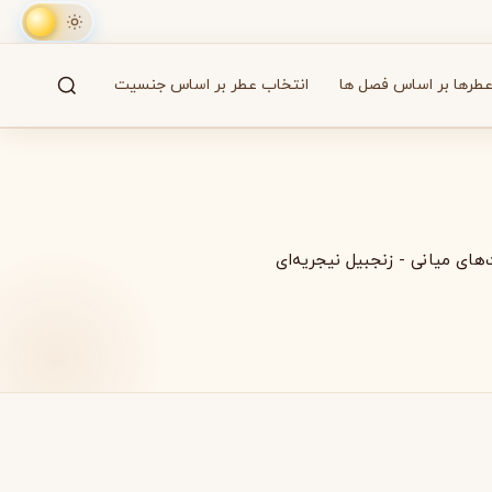
طرها بر اساس فصل ها
انتخاب عطر بر اساس جنسیت
جستجو
61 برند
‌های میانی
-
زنجبیل نیجریه‌ای
A
B
C
D
E
F
G
H
I
J
K
L
M
همه
آزارو
Azzaro
بایردو