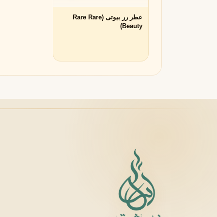
عطر رر بیوتی (Rare Rare
لانکوم
لطافه
L
L
Beauty)
Lattafa
Lancôme
M
میسون الحمبرا
میسون فرانسیس کرکجا
M
M
Maison Francis Kurkdjian
Maison Alhambra
N
نارسیسو رودریگز
ناتورا
N
N
Natura
Narciso Rodriguez
O
او بوتیکاریو
O
O Boticário
P
پاکو رابان
پارفومز دی مارلی
P
P
Parfums de Marly
Paco Rabanne