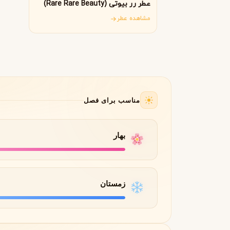
B
B
عطر رر بیوتی (Rare Rare Beauty)
Burberry
Bath & Body Works
مشاهده عطر
C
کلوین کلاین
کارولینا هررا
C
C
Carolina Herrera
Calvin Klein
D
دیور
دیپتیک
D
D
مناسب برای فصل
Diptyque
Dior
E
بهار
الیزابت آردن
اتات لیبر د اورنج
E
E
Etat Libre d'Orange
Elizabeth Arden
F
زمستان
فردریک مال
F
Frederic Malle
G