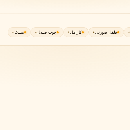
گوچی
گرلن
G
G
Guerlain
Gucci
فلفل صورتی
کارامل
چوب صندل
مشک
ژولیت هز ا گان
J
Juliette Has A Gun