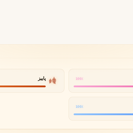
B
B
B
By Kilian
Bvlgari
شنل
کرید
C
C
Creed
Chanel
دولچه گابانا
D
Dolce&Gabbana
پاییز
100٪
100٪