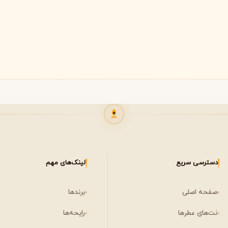
لی لابو
لویی ویتون
L
L
Louis Vuitton
Le Labo
ن
میسون مارتین مارژیلا
مانسرا
M
M
M
Mancera
Maison Martin Margiela
مشاهده همه برندها
نیشان
N
Nishane
دسترسی سریع
لینک‌های مهم
صفحه اصلی
برندها
نت‌های عطرها
رایحه‌ها
پنهالیگونز
پرادا
P
P
Prada
Penhaligon's