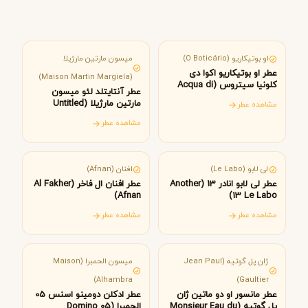
برزیل
فرانسه
او بوتیکاریو (O Boticário)
میسون مارتین مارژیلا
عطر او بوتیکاریو اکوا دی
(Maison Martin Margiela)
کلونیا سیتروس (Acqua di
عطر آنتایتلد لئو میسون
Colonia Citrus O Boticário)
مارتین مارژیلا (Untitled
مشاهده عطر
L’Eau Maison Martin
مشاهده عطر
Margiela)
آمریکا
امارات متحده عربی
لی لابو (Le Labo)
افنان (Afnan)
عطر لی لابو انادر 13 (Another
عطر افنان ال فاخر (Al Fakher
Afnan)
13 Le Labo)
مشاهده عطر
مشاهده عطر
فرانسه
امارات متحده عربی
ژان پل گوتیه (Jean Paul
میسون الحمبرا (Maison
Alhambra)
Gaultier)
عطر مانسور او دو ماتین ژان
عطر ادکلن دومینو اسنس 05
پل گوتیه (Monsieur Eau du
الحمبرا (05 Domino