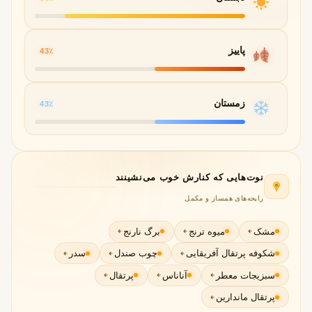
پاییز
43٪
زمستان
43٪
نوت‌هایی که کنارش خوب می‌نشینند
رایحه‌های همساز و مکمل
مشک
میوه ترنج
برگ نارنج
شکوفه پرتقال آفریقایی
چوب صندل
سدر
سبزیجات معطر
آناناس
پرتقال
پرتقال ماندارین