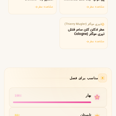
Essence Maison
Matin Jean Paul Gaultier)
مشاهده عطر
مشاهده عطر
Alhambra)
فرانسه
تیری موگلر (Thierry Mugler)
عطر ادکلن کلن سامر فلش
تیری موگلر (Cologne
Summer Flash Mugler)
مشاهده عطر
مناسب برای فصل
بهار
100٪
تابستان
86٪