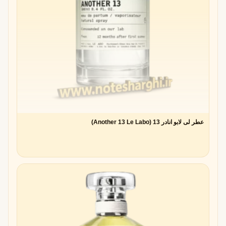
عطر لی لابو انادر 13 (Another 13 Le Labo)