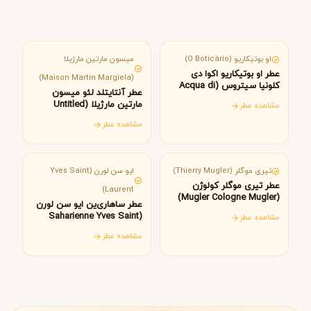
برزیل
فرانسه
او بوتیکاریو (O Boticário)
میسون مارتین مارژیلا
عطر او بوتیکاریو اکوا دی
(Maison Martin Margiela)
کلونیا سیتروس (Acqua di
عطر آنتایتلد لئو میسون
Colonia Citrus O Boticário)
مارتین مارژیلا (Untitled
مشاهده عطر
L’Eau Maison Martin
مشاهده عطر
Margiela)
فرانسه
فرانسه
تیری موگلر (Thierry Mugler)
ایو سن لورن (Yves Saint
عطر تیری موگلر کولوژن
Laurent)
(Mugler Cologne Mugler)
عطر ساهاری‌ین ایو سن لورن
(Saharienne Yves Saint
مشاهده عطر
Laurent)
مشاهده عطر