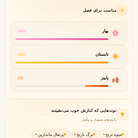
مناسب برای فصل
بهار
100٪
تابستان
100٪
پاییز
25٪
نوت‌هایی که کنارش خوب می‌نشینند
رایحه‌های همساز و مکمل
میوه ترنج
برگ نارنج
پرتقال ماندارین