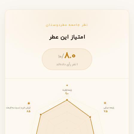
نظر جامعه عطردوستان
امتیاز این عطر
8.0
/
۱۰
1 نفر رأی داده‌اند
✦
رایحه اولیه
9.0
◉
❋
رایحه میانی
ارزش خرید نسبت به قیمت
8.5
7.5