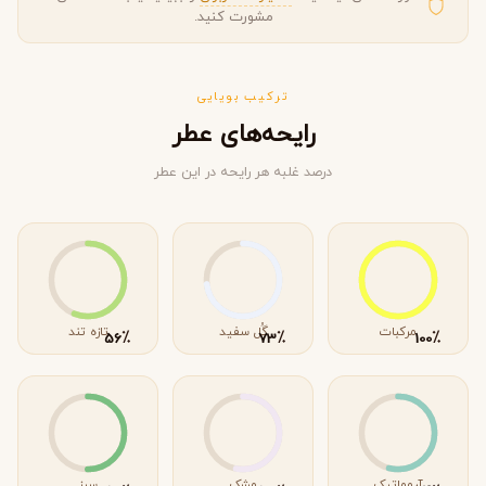
مشورت کنید.
ترکیب بویایی
رایحه‌های عطر
درصد غلبه هر رایحه در این عطر
مرکبات
گُل سفید
تازه تند
٪
٪
٪
56
73
100
آروماتیک
مشک
سبز