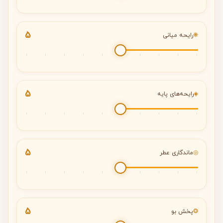
5
❋
رایحه میانی
5
◈
رایحه‌های پایه
5
◎
ماندگاری عطر
5
❂
پخش بو