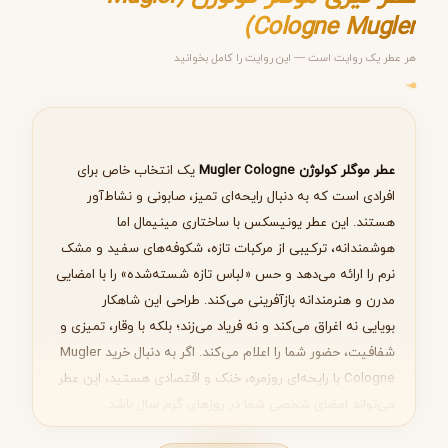
Cologne Mugler)
هر عطر یک روایت است — این روایت را کامل بخوانید
مرحله ۱ از ۵
انتخاب عطر مناسب
عطر موگلر کولوژن Mugler Cologne
یک انتخاب خاص برای
افرادی است که به دنبال رایحه‌ای تمیز، صابونی و نشاط‌آور
هستند. این عطر یونیسکس با ساختاری مینیمال اما
بعدی
هوشمندانه، ترکیبی از مرکبات تازه، شکوفه‌های سفید و مشک
نرم را ارائه می‌دهد و حس «لباس تازه شسته‌شده» را با امضایی
مدرن و هنرمندانه بازآفرینی می‌کند. طراحی این شاهکار
بویایی نه اغراق می‌کند و نه فریاد می‌زند؛ بلکه با وقار، تمیزی و
شفافیت، حضور شما را اعلام می‌کند. اگر به دنبال خرید Mugler
Cologne با رایحه‌ای روزمره، خنک و اقتصادی هستید، این عطر
می‌تواند امضای شخصی شما در روزهای گرم سال باشد.