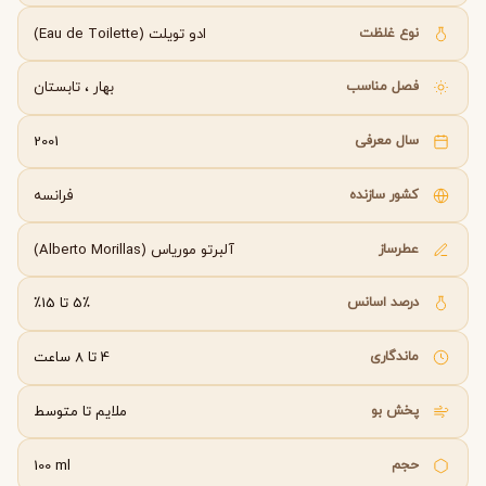
نوع غلظت
ادو تویلت (Eau de Toilette)
فصل مناسب
بهار
،
تابستان
سال معرفی
2001
کشور سازنده
فرانسه
عطرساز
آلبرتو موریاس (Alberto Morillas)
درصد اسانس
5٪ تا 15٪
ماندگاری
4 تا 8 ساعت
پخش بو
ملایم تا متوسط
حجم
100 ml