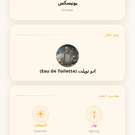
یونیسکس
Unisex
ماندگاری
متوسط – حدود ۴ تا ۶ ساعت (بسته
(Longevity)
به نوع پوست)
پخش بو
متوسط – مناسب فضاهای عمومی و
نوع عطر
(Projection)
محیط کار
فصل مناسب
بهار، تابستان، اوایل پاییز
زمان استفاده
روزانه، صبح‌ها، بعد از دوش، قبل از
ورزش
ادو تویلت (Eau de Toilette)
جنسیت
یونیسکس (مناسب آقایان و بانوان)
بهترین فصل
ماندگاری و پخش بو
عملکرد Mugler Cologne در دسته عطرهای خنک و روزمره قرار
بهار
تابستان
می‌گیرد. ماندگاری آن متوسط است و معمولاً بین ۴ تا ۶ ساعت
Summer
Spring