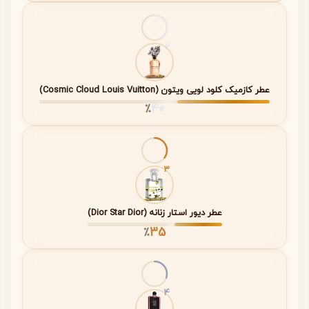
(Heart
استفاده
Notes)
نت پایه
مشک – نرم، پوستی و
تا ۴ الی ۶
2
(Base
ماندگار
ساعت (بسته
Notes)
به نوع
پوست)
عطر کازمیک کلود لویی ویتون (Cosmic Cloud Louis Vuitton)
40
٪
نت
احتمالاً Iso E Super یا
در تمام طول
مخفی
رایحه‌ای چوبی/مصنوعی
عمر عطر
“S”
ثبت‌شده با حس مدرن
به‌صورت
پس‌زمینه
3
شروع عطر با انفجاری از مرکبات تازه و بهار نارنج همراه است.
این آغاز، کاملاً صابونی و تمیز است. در قلب عطر، شکوفه پرتقال
عطر دیور استار زنانه (Dior Star Dior)
35
حالتی گلی و شفاف ایجاد می‌کند. در نهایت، مشک سفید و نت
٪
مخفی “S” فضایی مدرن، کمی چوبی و بسیار دلنشین به عطر
می‌بخشند.
4