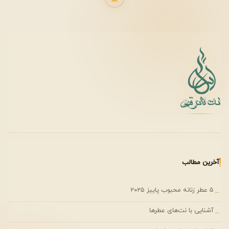
صبح‌ها، بعد از دوش گرفتن یا پیش از ورزش بهترین زمان
استفاده از این عطر است؛ زیرا حس پاکیزگی را دوچندان می‌کند.
جنسیت و رده سنی پیشنهادی
موگلر کولوژن کاملاً یونیسکس طراحی شده است. خانم‌ها و
آقایان می‌توانند بدون محدودیت از آن استفاده کنند.
• مناسب رده سنی ۲۰ سال به بالا
• ایده‌آل برای شخصیت‌های مینیمال و مرتب
• مناسب دانشجویان، کارمندان و ورزشکاران
آخرین مطالب
🏷 کیفیت، برند و اعتبار
۵ عطر زنانه محبوب پاییز ۲۰۲۵
←
برند
:contentReference[oaicite:2]{index=2}
یکی از نام‌های
آشنایی با نت‌های عطرها
←
شناخته‌شده در دنیای مد و عطر است. طراحی این عطر توسط