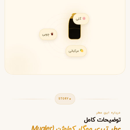
گلی
چوبی
مرکباتی
STORY
درباره این عطر
توضیحات کامل
عطر تیری موگلر کولوژن (Mugler