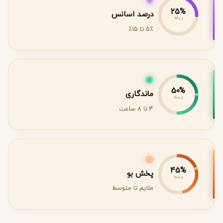
◈
25%
درصد اسانس
از 40%
5٪ تا 15٪
◉
50%
ماندگاری
از 100%
4 تا 8 ساعت
◎
45%
پخش بو
از 100%
ملایم تا متوسط