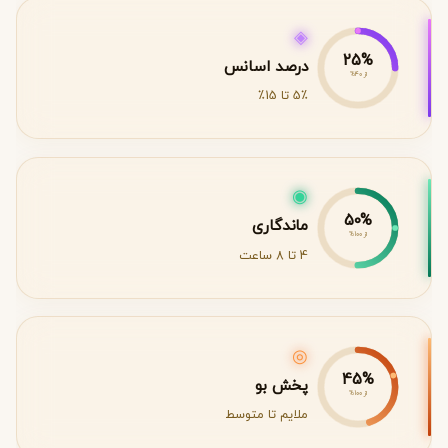
◈
25%
درصد اسانس
از 40%
5٪ تا 15٪
◉
50%
ماندگاری
از 100%
4 تا 8 ساعت
◎
45%
پخش بو
از 100%
ملایم تا متوسط