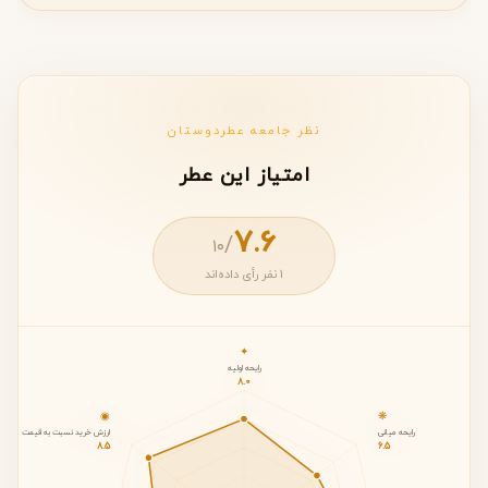
نظر جامعه عطردوستان
امتیاز این عطر
7.6
/
۱۰
1 نفر رأی داده‌اند
✦
رایحه اولیه
8.0
◉
❋
رایحه میانی
ارزش خرید نسبت به قیمت
8.5
6.5