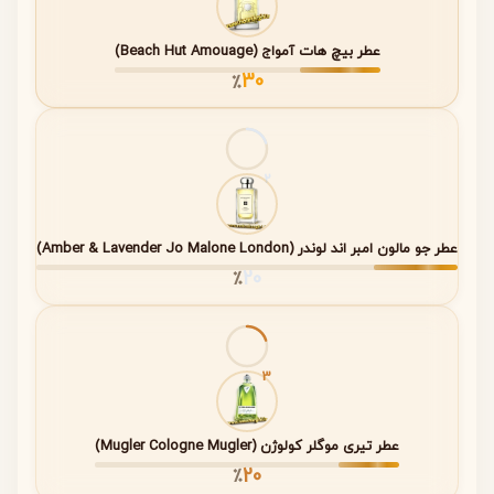
(Top
ماندارین،
انرژی ایجاد می‌کند (۱۵ تا
Notes)
گالبانوم،
۳۰ دقیقه اول)
بوچو، نعناع
عطر بیچ هات آمواج (Beach Hut Amouage)
اسپیرمینت
30
٪
نت
شکوفه نارنج،
فضایی سبز، گیاهی و کمی
میانی
رزینوئید
گلی ایجاد می‌کند که
(Heart
گالبانوم،
شخصیت اصلی عطر را
2
Notes)
عصاره
شکل می‌دهد (۳۰ دقیقه تا
لنتیسک
چند ساعت)
عطر جو مالون امبر اند لوندر (Amber & Lavender Jo Malone London)
نت
عود، کندر،
پایانی لطیف، چوبی و کمی
20
٪
پایه
پچولی،
دودی که حس آرامش و
(Base
موسک سفید
ماندگاری عطر را تضمین
Notes)
(Serenolide)
می‌کند
3
ویژگی کلی نت ها
شروعی روشن و مرکباتی با حس طراوت بالا
عطر تیری موگلر کولوژن (Mugler Cologne Mugler)
20
قلبی سبز و گیاهی با لطافت گلی
٪