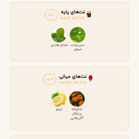
نت‌های پایه
2 نت
BASE NOTES
سبزیجات
نعناع هندی
معطر
نت‌های میانی
2 نت
HEART NOTES
شکوفه
لیمو
پرتقال
آفریقایی