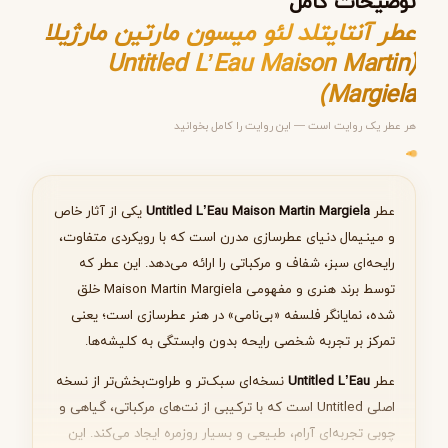
توضیحات کامل
عطر آنتایتلد لئو میسون مارتین مارژیلا
(Untitled L’Eau Maison Martin
Margiela)
مرحله ۱ از ۵
هر عطر یک روایت است — این روایت را کامل بخوانید
انتخاب عطر مناسب
عطر
Untitled L’Eau Maison Martin Margiela
یکی از آثار خاص
و مینیمال دنیای عطرسازی مدرن است که با رویکردی متفاوت،
بعدی
رایحه‌ای سبز، شفاف و مرکباتی را ارائه می‌دهد. این عطر که
توسط برند هنری و مفهومی Maison Martin Margiela خلق
شده، نمایانگر فلسفه «بی‌نامی» در هنر عطرسازی است؛ یعنی
تمرکز بر تجربه شخصی رایحه بدون وابستگی به کلیشه‌ها.
عطر
Untitled L’Eau
نسخه‌ای سبک‌تر و طراوت‌بخش‌تر از نسخه
اصلی Untitled است که با ترکیبی از نت‌های مرکباتی، گیاهی و
چوبی تجربه‌ای آرام، طبیعی و بسیار روزمره ایجاد می‌کند. این