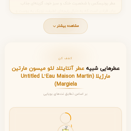
عطر یونیسکس با شخصیت خنک و سبز خود، گزینه‌ای جذاب
برای افرادی است که به دنبال رایحه‌ای لطیف، نزدیک به پوست و
متفاوت هستند. اگر به دنبال عطری خاص برای استفاده روزانه
در فصل‌های گرم سال هستید، Untitled L’Eau می‌تواند انتخابی
مشاهده بیشتر
هوشمندانه باشد.
نت های عطر Untitled L’Eau
کشف کن
ساختار بویایی این عطر بر پایه سه لایه کلاسیک طراحی شده که
عطرهایی شبیه
عطر آنتایتلد لئو میسون مارتین
به صورت تدریجی روی پوست ظاهر می‌شوند و تجربه‌ای
مارژیلا (Untitled L’Eau Maison Martin
چندمرحله‌ای خلق می‌کنند.
Margiela)
بر اساس تطابق نت‌های بویایی
مواد
نوع نت
تشکیل‌دهنده
مدت دوام و ویژگی رایحه
نت
لیمو آمالفی،
شروعی بسیار شاداب، خنک
ابتدایی
نارنگی
و مرکباتی که حس تازگی و
1