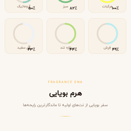
مرکبات
سبز
آروماتیک
٪
٪
٪
50
82
100
فِرِش
تازه تند
گُل سفید
٪
٪
٪
43
44
49
FRAGRANCE DNA
هرم بویایی
سفر بویایی از نت‌های اولیه تا ماندگارترین رایحه‌ها