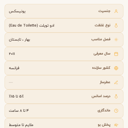
جنسیت
یونیسکس
نوع غلظت
ادو تویلت (Eau de Toilette)
فصل مناسب
بهار
،
تابستان
سال معرفی
2011
کشور سازنده
فرانسه
عطرساز
—
درصد اسانس
5٪ تا 15٪
ماندگاری
4 تا 8 ساعت
پخش بو
ملایم تا متوسط