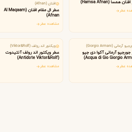
B
B
B
ان همسا (Hamsa Afnan)
By Kilian
Bvlgari
افنان (Afnan)
عطر ال مقام افنان (Al Maqaam
ده عطر
Afnan)
مشاهده عطر
شنل
کرید
C
C
الیا
هلند
Creed
Chanel
و آرمانی (Giorgio Armani)
ویکتور اند رولف (Viktor&Rolf)
جورجیو آرمانی آکوا دی جیو
عطر ویکتور اند رولف آنتیدوت
دولچه گابانا
D
(Antidote Viktor&Rolf)
Dolce&Gabbana
ده عطر
مشاهده عطر