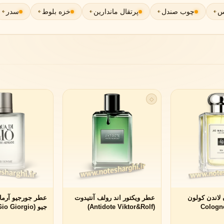
س
چوب صندل
پرتقال ماندارین
خزه بلوط
سدر
لی لابو
لویی ویتون
L
L
Louis Vuitton
Le Labo
ن
میسون مارتین مارژیلا
مانسرا
M
M
M
Mancera
Maison Martin Margiela
◇
نیشان
N
Nishane
لاندن کولون
عطر ویکتور اند رولف آنتیدوت
عطر جورجیو آرمان
۱۵۴ (154 Col
(Antidote Viktor&Rolf)
جیو ( Giorgio
پنهالیگونز
پرادا
P
P
Armani)
Ma
Prada
Penhaligon's