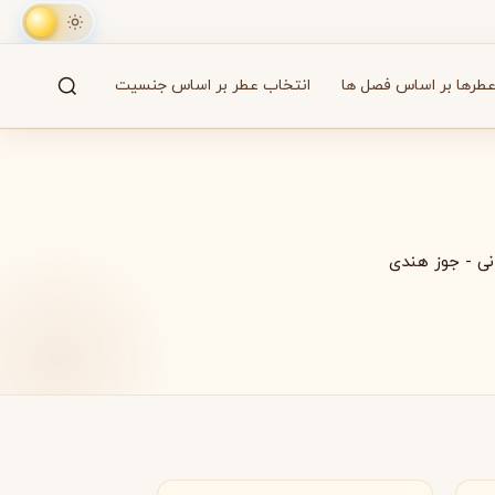
طرها بر اساس فصل ها
انتخاب عطر بر اساس جنسیت
جستجو
61 برند
نی
-
جوز هندی
A
B
C
D
E
F
G
H
I
J
K
L
M
همه
آزارو
Azzaro
برزیل
بایردو