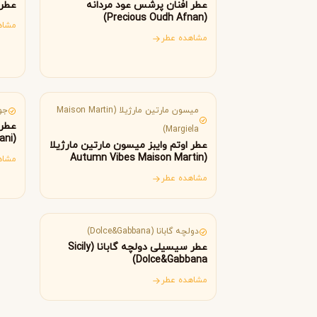
B
B
عطر افنان پرشس عود مردانه
عطر افن
Burberry
Bath & Body Works
(Precious Oudh Afnan)
مشاه
C
مشاهده عطر
کلوین کلاین
کارولینا هررا
C
C
فرانسه
ایت
Carolina Herrera
Calvin Klein
D
میسون مارتین مارژیلا (Maison Martin
جورجی
عطر 
Margiela)
دیور
دیپتیک
D
D
(Acqua di Gio Giorgio Armani)
Diptyque
Dior
عطر اوتم وایبز میسون مارتین مارژیلا
(Autumn Vibes Maison Martin
مشاه
E
Margiela)
مشاهده عطر
ایتالیا
الیزابت آردن
اتات لیبر د اورنج
E
E
Etat Libre d'Orange
Elizabeth Arden
F
دولچه گابانا (Dolce&Gabbana)
عطر سیسیلی دولچه گابانا (Sicily
Dolce&Gabbana)
فردریک مال
F
Frederic Malle
مشاهده عطر
G