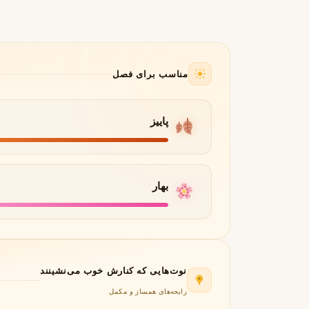
جورجیو آرمانی
ژیوانشی
G
G
Givenchy
Giorgio Armani
H
مناسب برای فصل
هرمس
هوگو باس
H
H
Hugo Boss
Hermès
I
پاییز
اینیشیو
I
Initio
J
بهار
ژان پل گوتیه
جو مالون
J
J
Jo Malone
Jean Paul Gaultier
K
نوت‌هایی که کنارش خوب می‌نشینند
کایالی
K
Kayali
رایحه‌های همساز و مکمل
L