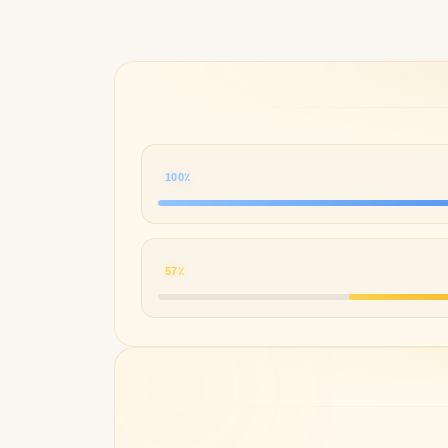
100٪
57٪