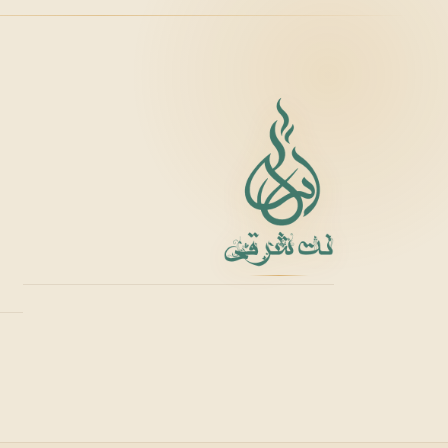
زرجوف
X
Xerjoff
Y
ایو سن لورن
Y
Yves Saint Laurent
Z
زارا
زولوجیست
Z
Z
Zoologist
zara