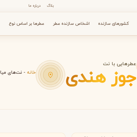
بلاگ
درباره ما
کشورهای سازنده
اشخاص سازنده عطر
عطرها بر اساس نوع
ع
عطرهایی با نت
جوز هندی
خانه
-
نت‌های میا
N
O
P
R
S
T
V
X
Y
Z
آرماف
آون
A
A
A
Avon
Armaf
ارات متحده عربی
امارات متحده عربی
بولگاری
بای کیلیان