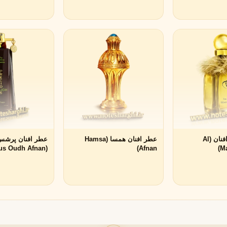
مشاهده همه برندها
عطر ال مقام افنان (Al
عطر افنان همسا (Hamsa
عطر افنان پرشس 
(Precious Oudh Afnan)
Afnan)
M
ویکتوریا سکرت
ویکتور اند رولف
V
V
Viktor&Rolf
Victoria's Secret