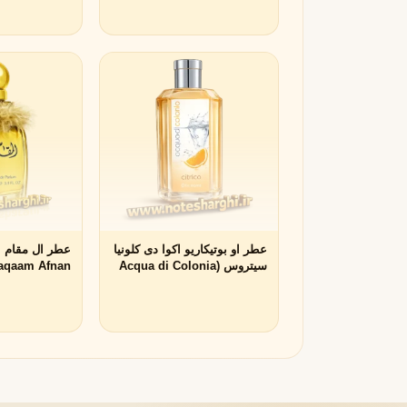
R
روژا داو
R
Roja Dove
S
سرج لوتنس
S
Serge Lutens
T
تیری موگلر
تام فورد
T
T
عطر او بوتیکاریو اکوا دی کلونیا
TOM FORD
Thierry Mugler
سیتروس (Acqua di Colonia
aqaam Afnan)
V
Citrus O Boticário)
والنتینو
ورساچه
V
V
Versace
Valentino
X