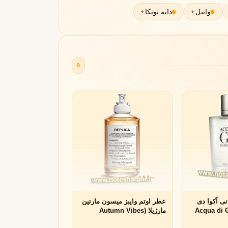
وانیل
دانه تونکا
9
مونتال
مونت بلنک
M
Montblanc
Montale
ی آکوا دی
عطر اوتم وایبز میسون مارتین
Acqua di Gio
مارژیلا (Autumn Vibes
Maison Martin Margiela)