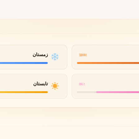
گوچی
گرلن
G
G
Guerlain
Gucci
زمستان
100٪
تابستان
86٪
ژولیت هز ا گان
J
Juliette Has A Gun