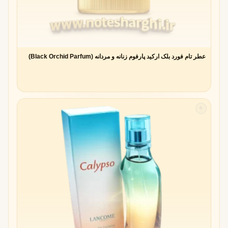
حضور آلو در عطرهای شرقی و غربی
در عطرهای شرقی، آلو بیشتر با نت‌های ادویه‌ای و وانیلی همراه
می‌شود و حالتی
گرم و اغواگر
دارد. در عطرهای غربی، معمولاً با
گل‌ها و نت‌های پودری ترکیب می‌شود و رایحه‌ای
ظریف و
عطر تام فورد بلک ارکید پارفوم زنانه و مردانه (Black Orchid Parfum)
عاشقانه
ایجاد می‌کند.
ویژگی های رایحه‌ای نت آلو در عطر
✧
رایحه میوه‌ای، شیرین و کمی ترش
آلو رایحه‌ای منحصر‌به‌فرد دارد که میان دو دنیای متضاد حرکت
می‌کند:
از یک سو شیرینی ملایمی دارد که یادآور میوه‌های رسیده و
تابستانی است.
از سوی دیگر، اندکی ترشی در پس‌زمینه رایحه آن حس
می‌شود که باعث می‌شود بویی زنده و پویا داشته باشد.