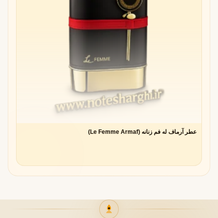
ترکیب آلو با دیگر نت ها
آلو + وانیل
→ رایحه‌ای شیرین و اغواگر
آلو + نت‌های چوبی
→ ترکیبی گرم و عمیق
آلو + گل‌ها
→ عطری لطیف و رمانتیک
آلو + ادویه‌ها
→ رایحه‌ای شرقی و مرموز
بررسی علمی تأثیر بوی آلو بر روان
تأثیر آلو بر حس شادی و آرامش
عطر آرماف له فم زنانه (Le Femme Armaf)
مطالعات روانشناسی نشان داده‌اند که نت‌های میوه‌ای مانند آلو
می‌توانند سطح
دوپامین
را در مغز افزایش دهند و باعث احساس
شادی و آرامش شوند.
تحقیقات درباره میوه‌ها و عطر درمانی
در عطر درمانی (Aromatherapy)، رایحه آلو اغلب برای
کاهش