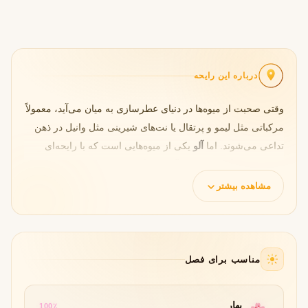
درباره این رایحه
وقتی صحبت از میوه‌ها در دنیای عطرسازی به میان می‌آید، معمولاً
مرکباتی مثل لیمو و پرتقال یا نت‌های شیرینی مثل وانیل در ذهن
تداعی می‌شوند. اما
آلو
یکی از میوه‌هایی است که با رایحه‌ای
متفاوت، اغواگر و کمی رازآلود، جایگاهی خاص در عطرسازی پیدا
کرده است.
مشاهده بیشتر
نت آغازین آلو، ترکیبی است از شیرینی ملایم و ترشی ظریف که
می‌تواند شروعی دلنشین و ماندگار برای یک عطر باشد. این میوه
نه‌تنها در عطرهای زنانه بلکه در عطرهای مردانه و حتی یونیسکس
مناسب برای فصل
(Unisex) نیز کاربرد دارد. حضور آلو در عطر باعث می‌شود
رایحه‌ای
عمیق، جذاب و به‌یادماندنی
شکل گیرد.
بهار
100٪