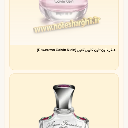
افزایش پیچیدگی و عمق عطر
در حالی که بسیاری از نت‌های آغازین خیلی زود از بین می‌روند،
آلو می‌تواند
لایه‌های جدیدی
به عطر اضافه کند و عمق بیشتری به
آن ببخشد.
عطر داون تاون کلوین کلاین (Downtown Calvin Klein)
جذابیت برای هر دو جنسیت (Unisex)
یکی از دلایلی که برندهای نیش (Niche) علاقه‌مند به استفاده از
آلو هستند، جذابیت
یونیسکس
آن است. آلو نه خیلی زنانه و نه
خیلی مردانه است؛ بلکه رایحه‌ای
متعادل و جهانی
دارد.
معایب و چالش های نت آلو در عطر
امکان ایجاد شیرینی بیش از حد
اگر میزان نت آلو در ترکیب عطر زیاد باشد، ممکن است رایحه‌ای