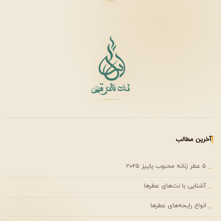
استرس
و
بهبود خلق‌وخو
توصیه می‌شود.
۱۰ عطر مشهور با نت آغازین آلو
سال
نام عطر
برند
تولید
ویژگی بارز
Hypnotic
Dior
1998
رایحه شیرین و
Poison
اغواگر
Black Orchid
Tom Ford
2006
ترکیب آلو با ادویه
آخرین مطالب
و چوب
L’Heure
Guerlain
1912
کلاسیک و ماندگار
۵ عطر زنانه محبوب پاییز ۲۰۲۵
←
Bleue
آشنایی با نت‌های عطرها
←
Decadence
Marc
2015
رایحه لوکس و
انواع رایحه‌های عطرها
←
Jacobs
زنانه