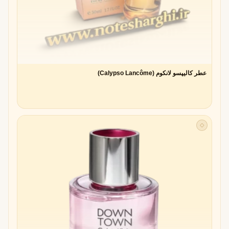
این تضاد باعث می‌شود آلو انتخابی فوق‌العاده برای نت آغازین
باشد؛ چراکه هم توجه را جلب می‌کند و هم مسیر عطر را به
سمت رایحه‌های بعدی هموار می‌سازد.
آلو به‌عنوان پلی میان نت های شیرین و چوبی
عطر کالیپسو لانکوم (Calypso Lancôme)
یکی از جذابیت‌های آلو این است که می‌تواند بین دنیای شیرین و
لطیف میوه‌ها و دنیای سنگین و عمیق چوب‌ها، پلی ایجاد کند. به
همین دلیل است که عطرسازان حرفه‌ای از آلو برای
متعادل کردن
ترکیبات
استفاده می‌کنند.
◇
مزایای استفاده از نت آغازین آلو
ایجاد حس گرمی و صمیمیت
نت آلو حس دلنشینی از گرما و نزدیکی را القا می‌کند. به همین
دلیل عطرهایی با نت آلو اغلب به عنوان
عطرهای صمیمانه و
عاشقانه
شناخته می‌شوند.