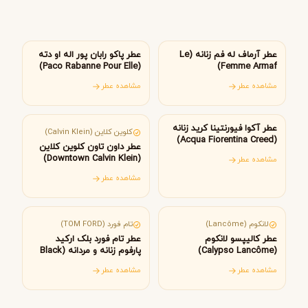
امارات متحده عربی
اسپانیا
عطر آرماف له فم زنانه (Le
عطر پاکو رابان پور اله او دته
(Paco Rabanne Pour Elle)
Femme Armaf)
مشاهده عطر
مشاهده عطر
فرانسه
آمریکا
عطر آکوا فیورنتینا کرید زنانه
کلوین کلاین (Calvin Klein)
(Acqua Fiorentina Creed)
عطر داون تاون کلوین کلاین
(Downtown Calvin Klein)
مشاهده عطر
مشاهده عطر
فرانسه
آمریکا
لانکوم (Lancôme)
تام فورد (TOM FORD)
عطر کالیپسو لانکوم
عطر تام فورد بلک ارکید
(Calypso Lancôme)
پارفوم زنانه و مردانه (Black
Orchid Parfum)
مشاهده عطر
مشاهده عطر