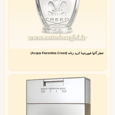
بیش از حد شیرین و حتی آزاردهنده ایجاد کند.
هماهنگ کردن آلو با نت های دیگر
چالش اصلی در استفاده از آلو،
ترکیب درست آن با سایر نت‌ها
است. اگر این هماهنگی به‌درستی انجام نشود، عطر می‌تواند
حالت سنگین یا مصنوعی پیدا کند.
عطر آکوا فیورنتینا کرید زنانه (Acqua Fiorentina Creed)
نت آغازین آلو در عطرهای زنانه
ترکیب با گل‌های سفید و وانیل
در عطرهای زنانه، آلو اغلب با گل‌های سفید مانند یاس و مگنولیا یا
با وانیل ترکیب می‌شود. این ترکیب‌ها رایحه‌ای
شیرین، اغواگر و
زنانه
خلق می‌کنند.
نقش آن در عطرهای اغواگر و لوکس