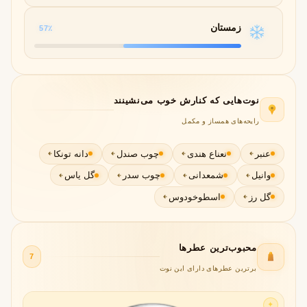
زمستان
57٪
نوت‌هایی که کنارش خوب می‌نشینند
رایحه‌های همساز و مکمل
عنبر
نعناع هندی
چوب صندل
دانه تونکا
وانیل
شمعدانی
چوب سدر
گل یاس
گل رز
اسطوخودوس
محبوب‌ترین عطرها
7
برترین عطرهای دارای این نوت
✦