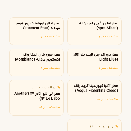
امارات متحده عربی
امارات متحده عربی
عطر افنان 9 پی ام مردانه
عطر افنان اورنامنت پور هوم
(9pm Afnan)
مردانه (Ornament Pour
Homme Afnan)
مشاهده عطر
مشاهده عطر
ایتالیا
آلمان
عطر دی اند جی لایت بلو زنانه
عطر مون بلان استارواکر
(Light Blue
اکستریم مردانه (Montblanc
Starwalker Extreme)
Dolce&Gabbana)
مشاهده عطر
مشاهده عطر
فرانسه
آمریکا
عطر آکوا فیورنتینا کرید زنانه
لی لابو (Le Labo)
(Acqua Fiorentina Creed)
عطر لی لابو انادر 13 (Another
13 Le Labo)
مشاهده عطر
مشاهده عطر
انگلستان
باربری (Burberry)