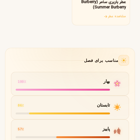
عطر باربری سامر (Burberry
Summer Burberry)
مشاهده عطر
مناسب برای فصل
بهار
100٪
تابستان
86٪
پاییز
57٪