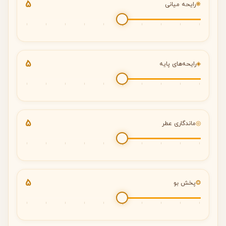
5
❋
رایحه میانی
5
◈
رایحه‌های پایه
5
◎
ماندگاری عطر
5
❂
پخش بو