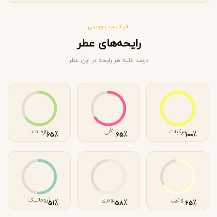
ترکیب بویایی
رایحه‌های عطر
درصد غلبه هر رایحه در این عطر
مرکبات
گُلی
تازه تند
٪
٪
٪
65
65
100
وانیل
پودری
آروماتیک
٪
٪
٪
51
58
65