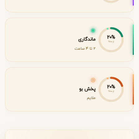
◉
20%
ماندگاری
از 100%
2 تا 4 ساعت
◎
20%
پخش بو
از 100%
ملایم