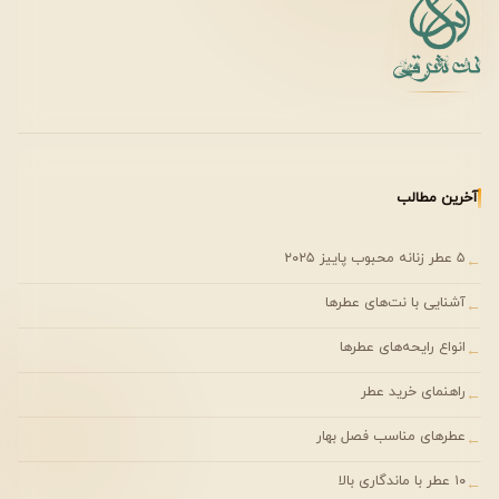
زمان استفاده
استفاده روزانه
دانشگاه و محل کار
قرارهای دوستانه
مهمانی‌های نیمه‌رسمی
آخرین مطالب
جنسیت و سن مناسب
۵ عطر زنانه محبوب پاییز ۲۰۲۵
←
جنسیت: یونیسکس واقعی
آشنایی با نت‌های عطرها
←
سن پیشنهادی: ۲۰ تا ۴۰ سال
انواع رایحه‌های عطرها
←
رایحه جوان‌پسند و مدرن آن باعث شده بیشتر مورد استقبال
نسل جوان قرار گیرد، اما محدودیت سنی خاصی ندارد.
راهنمای خرید عطر
←
عطرهای مناسب فصل بهار
←
کیفیت برند و جایگاه در مجموعه زارا
۱۰ عطر با ماندگاری بالا
←