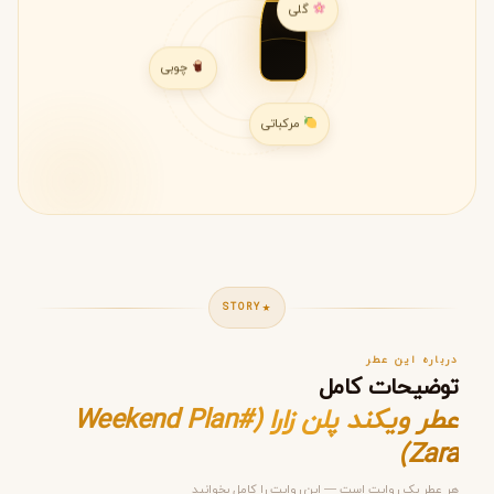
گلی
چوبی
مرکباتی
STORY
درباره این عطر
توضیحات کامل
عطر ویکند پلن زارا (#Weekend Plan
Zara)
هر عطر یک روایت است — این روایت را کامل بخوانید