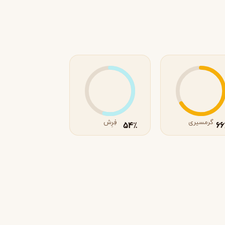
گرمسیری
فِرِش
54
66
٪