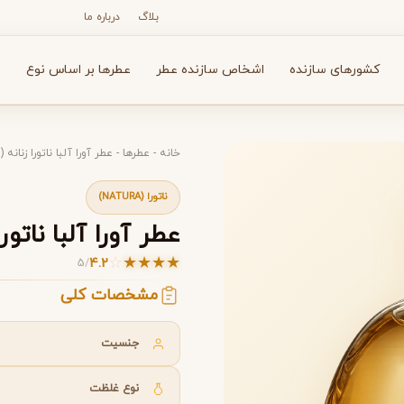
بلاگ
درباره ما
کشورهای سازنده
اشخاص سازنده عطر
عطرها بر اساس نوع
ع
خانه
-
عطرها
-
عطر آورا آلبا ناتورا زنانه (Aura Alba Natura)
ناتورا (NATURA)
N
O
P
R
S
T
V
X
Y
Z
عطر آورا آلبا ناتورا زنانه (atura
☆
★
★
★
★
4.2
5
/
مشخصات کلی
آرماف
آون
A
A
A
Avon
Armaf
جنسیت
تورا زنانه (Aura Alba Natura)
تورا زنانه (Aura Alba Natura)
نوع غلظت
بولگاری
بای کیلیان