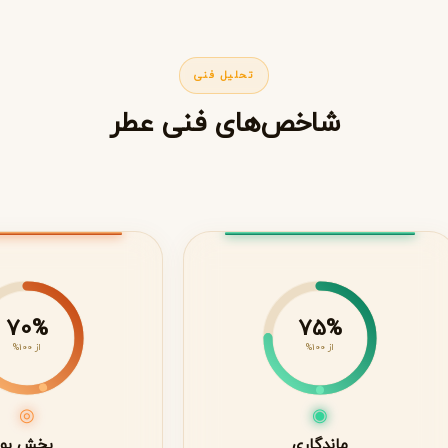
تحلیل فنی
شاخص‌های فنی عطر
70%
75%
از 100%
از 100%
◎
◉
ماندگاری
پخش بو