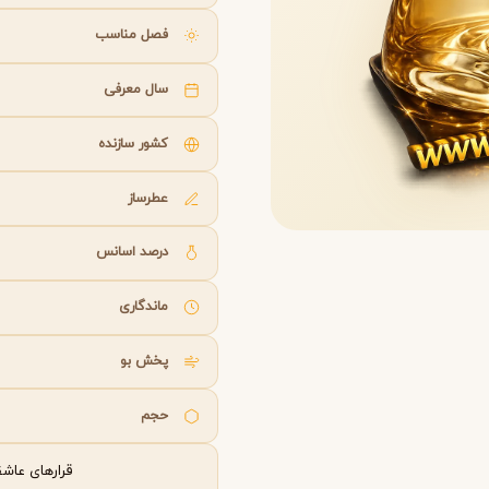
B
B
B
By Kilian
Bvlgari
فصل مناسب
سال معرفی
شنل
کرید
C
C
Creed
Chanel
کشور سازنده
عطرساز
دولچه گابانا
D
Dolce&Gabbana
درصد اسانس
ماندگاری
پخش بو
حجم
قرارهای عاشق