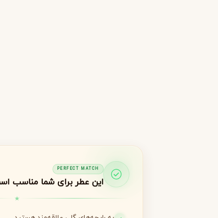
جورجیو آرمانی
ژیوانشی
G
G
Givenchy
Giorgio Armani
H
هرمس
هوگو باس
H
H
Hugo Boss
Hermès
I
اینیشیو
I
Initio
J
ژان پل گوتیه
جو مالون
J
J
Jo Malone
Jean Paul Gaultier
PERFECT MATCH
K
این عطر برای شما مناسب اس
کایالی
K
Kayali
به رایحه‌های گلی علاقه‌مند هستید.
L