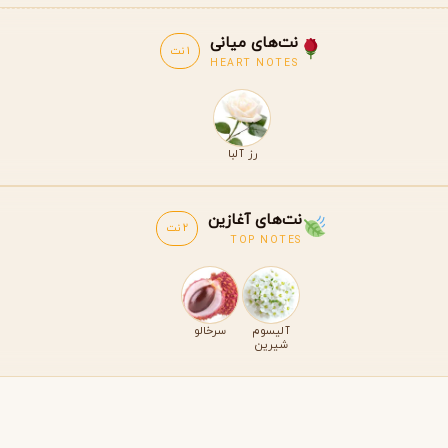
نت‌های میانی
1 نت
HEART NOTES
رز آلبا
نت‌های آغازین
2 نت
TOP NOTES
آلیسوم
سرخالو
شیرین