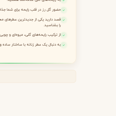
حضور گل رز در قلب رایحه برای شما جذ
لانکوم
لطافه
L
L
Lattafa
Lancôme
M
را بشناسید.
از ترکیب رایحه‌های گلی، میوه‌ای و چوبی
میسون الحمبرا
میسون فرانسیس کرکجا
M
M
Maison Francis Kurkdjian
Maison Alhambra
به دنبال یک عطر زنانه با ساختار ساده 
N
نارسیسو رودریگز
ناتورا
N
N
Natura
Narciso Rodriguez
O
او بوتیکاریو
O
O Boticário
P
پاکو رابان
پارفومز دی مارلی
P
P
Parfums de Marly
Paco Rabanne