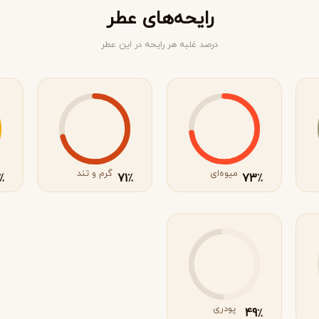
رایحه‌های عطر
درصد غلبه هر رایحه در این عطر
میوه‌ای
گرم و تند
71
73
٪
٪
٪
ویکتوریا سکرت
ویکتور اند رولف
V
V
Viktor&Rolf
Victoria's Secret
پودری
49
٪