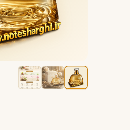
B
B
Burberry
Bath & Body Works
C
کلوین کلاین
کارولینا هررا
C
C
Carolina Herrera
Calvin Klein
D
دیور
دیپتیک
D
D
Diptyque
Dior
E
الیزابت آردن
اتات لیبر د اورنج
E
E
Etat Libre d'Orange
Elizabeth Arden
F
فردریک مال
F
Frederic Malle
G