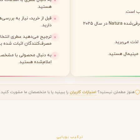
هستید.
اب است.
لی لابو
لویی ویتون
L
L
قبل از خرید، نیاز به بررسی
Louis Vuitton
Le Labo
قصد دارید یکی از جدیدترین عطرهای معرفی‌شده Natura در سال ۲۰۲۵
دارید.
ترجیح می‌دهید عطری انتخاب
 لذت می‌برید.
مصرف‌کنندگان اثبات شده با
ن
میسون مارتین مارژیلا
مانسرا
M
M
M
Mancera
Maison Martin Margiela
و مینیمال هستید.
به دنبال محصولی با مشخصا
اعلام‌شده هستید.
نیشان
N
Nishane
هنوز مطمئن نیستید؟
امتیازات کاربران
را ببینید یا با متخصصان ما مشورت کنید.
پنهالیگونز
پرادا
P
P
ترکیب بویایی
Prada
Penhaligon's