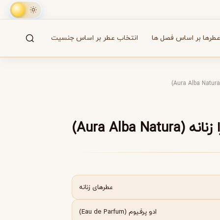
طرها بر اساس فصل ها
انتخاب عطر بر اساس جنسیت
جستجو
61 برند
A
B
C
D
E
F
G
H
I
J
K
L
M
همه
Aura Alba N)
آزارو
Azzaro
عطرهای زنانه
ادو پرفیوم (Eau de Parfum)
بایردو