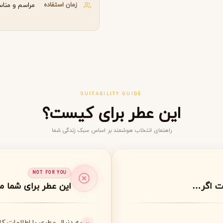
زمان استفاده
مراسم و منا
گوچی
گرلن
G
G
Guerlain
Gucci
SUITABILITY GUIDE
این عطر برای کیست؟
راهنمای انتخاب هوشمند بر اساس سبک زندگی شما
ژولیت هز ا گان
J
Juliette Has A Gun
NOT FOR YOU
ت اگر…
این عطر برای شما 
به دنبال عطری با اطلاعات ک