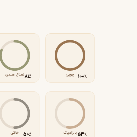
R
روژا داو
R
Roja Dove
S
سرج لوتنس
S
Serge Lutens
T
چوبی
نعناع هندی
81
100
٪
٪
تیری موگلر
تام فورد
T
T
TOM FORD
Thierry Mugler
V
والنتینو
ورساچه
V
V
Versace
Valentino
X
بالزامیک
خاکی
50
53
٪
٪