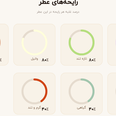
رایحه‌های عطر
درصد غلبه هر رایحه در این عطر
تازه تند
وانیل
80
80
٪
٪
٪
ویکتوریا سکرت
ویکتور اند رولف
V
V
Viktor&Rolf
Victoria's Secret
گیاهی
گرم و تند
40
40
٪
٪