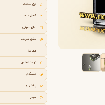
B
B
B
By Kilian
Bvlgari
نوع غلظت
فصل مناسب
شنل
کرید
C
C
Creed
Chanel
سال معرفی
کشور سازنده
دولچه گابانا
D
Dolce&Gabbana
عطرساز
درصد اسانس
ماندگاری
پخش بو
حجم