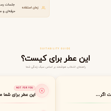
جلسات رسم
گوچی
گرلن
G
G
زمان استفاده
Guerlain
Gucci
حرفه‌ای و م
SUITABILITY GUIDE
این عطر برای کیست؟
راهنمای انتخاب هوشمند بر اساس سبک زندگی شما
ژولیت هز ا گان
J
Juliette Has A Gun
NOT FOR YOU
ت اگر…
این عطر برای شما 