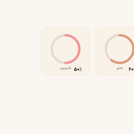
عنبر
شیرین
50
60
٪