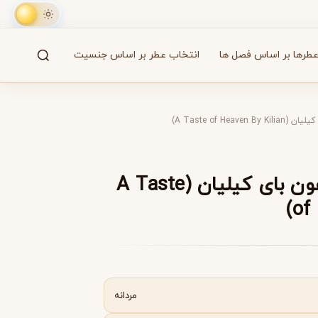
طرها بر اساس فصل ها
انتخاب عطر بر اساس جنسیت
جستجو
61 برند
A Taste of Hea)
A
B
C
D
E
F
G
H
I
J
K
L
M
همه
عطر تیست آف هون بای کیلیان (A Taste
of 
آزارو
Azzaro
مردانه
بایردو