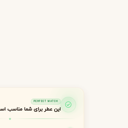
جورجیو آرمانی
ژیوانشی
G
G
Givenchy
Giorgio Armani
H
هرمس
هوگو باس
H
H
Hugo Boss
Hermès
I
اینیشیو
I
Initio
J
ژان پل گوتیه
جو مالون
J
J
Jo Malone
Jean Paul Gaultier
K
PERFECT MATCH
این عطر برای شما مناسب اس
کایالی
K
Kayali
L