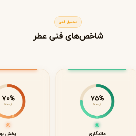
تحلیل فنی
شاخص‌های فنی عطر
70%
75%
از 100%
از 100%
◎
◉
ماندگاری
پخش بو