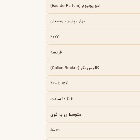
Byredo
ادو پرفیوم (Eau de Parfum)
بهار
،
پاییز
،
زمستان
2007
فرانسه
کالیس بکر (Calice Becker)
15٪ تا 20٪
6 تا 12 ساعت
متوسط رو به قوی
50 ml