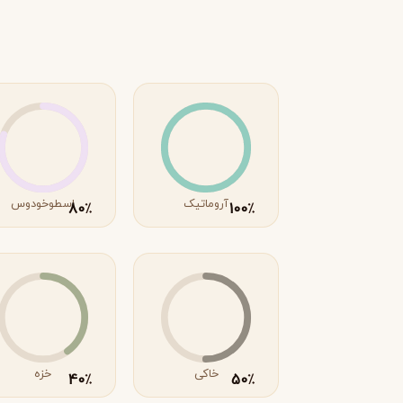
R
روژا داو
R
Roja Dove
S
سرج لوتنس
S
Serge Lutens
T
آروماتیک
اسطوخودوس
80
100
٪
٪
تیری موگلر
تام فورد
T
T
TOM FORD
Thierry Mugler
V
والنتینو
ورساچه
V
V
Versace
Valentino
X
خاکی
خزه
40
50
٪
٪