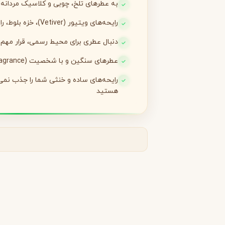
به عطرهای تلخ، چوبی و کلاسیک مردانه ع
رایحه‌های ویتیور (Vetiver)، خزه بلوط، رام و ادویه را دوست دارید
لانکوم
لطافه
L
L
Lattafa
Lancôme
دنبال عطری برای محیط رسمی، قرار مه
M
عطرهای سنگین و با شخصیت (statement fragrance) می‌پسندید
میسون الحمبرا
میسون فرانسیس کرکجا
M
M
Maison Francis Kurkdjian
Maison Alhambra
رایحه‌های ساده و خنثی شما را جذب نمی‌
هستید
N
نارسیسو رودریگز
ناتورا
N
N
Natura
Narciso Rodriguez
O
او بوتیکاریو
O
O Boticário
P
پاکو رابان
پارفومز دی مارلی
P
P
Parfums de Marly
Paco Rabanne