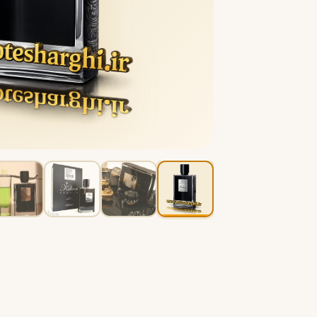
B
B
Burberry
Bath & Body Works
C
کلوین کلاین
کارولینا هررا
C
C
Carolina Herrera
Calvin Klein
D
دیور
دیپتیک
D
D
Diptyque
Dior
E
الیزابت آردن
اتات لیبر د اورنج
E
E
Etat Libre d'Orange
Elizabeth Arden
F
فردریک مال
F
Frederic Malle
G