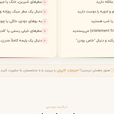
لاقه دارید
عطرهای شیرین، خنک یا میوه
دنبال یک عطر سبک روزانه و همه‌پسند 
لی لابو
لویی ویتون
L
L
Louis Vuitton
Le Labo
م یا شب هستید
به بوهای دودی، خاکی یا چ
عطرهای خیلی رسمی یا “قدیم
ن
میسون مارتین مارژیلا
مانسرا
M
M
M
Mancera
Maison Martin Margiela
کند و دنبال “خاص بودن”
دنبال یک رایحه کاملاً مدرن
نیشان
N
Nishane
هنوز مطمئن نیستید؟
امتیازات کاربران
را ببینید یا با متخصصان ما مشورت کنید.
ترکیب بویایی
پنهالیگونز
پرادا
P
P
Prada
Penhaligon's