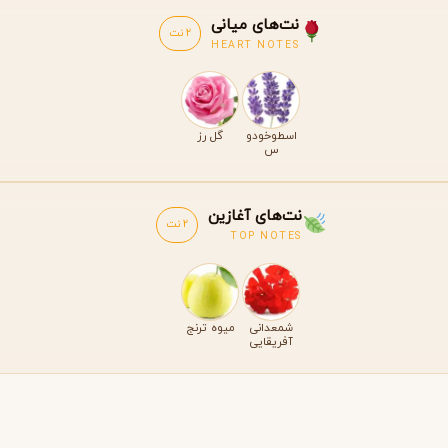
نت‌های میانی
2 نت
HEART NOTES
اسطوخودو
گل رز
س
نت‌های آغازین
2 نت
TOP NOTES
شمعدانی
میوه ترنج
آفریقایی