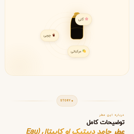
گلی
چوبی
مرکباتی
STORY
درباره این عطر
توضیحات کامل
عطر جامد دیپتیک او کاپیتال (Eau
Capitale Solid Perfume Diptyque)