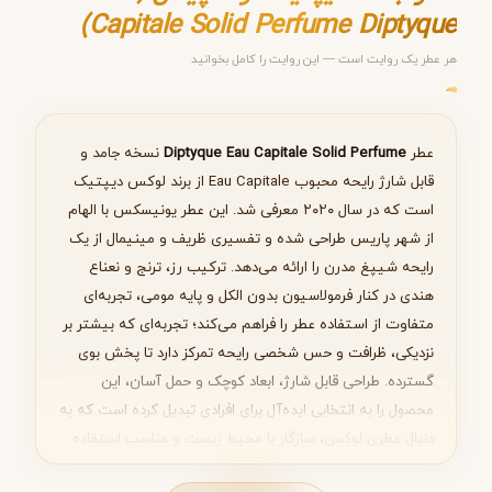
هر عطر یک روایت است — این روایت را کامل بخوانید
مرحله ۱ از ۵
انتخاب عطر مناسب
عطر
Diptyque Eau Capitale Solid Perfume
نسخه جامد و
قابل شارژ رایحه محبوب Eau Capitale از برند لوکس دیپتیک
است که در سال ۲۰۲۰ معرفی شد. این عطر یونیسکس با الهام
از شهر پاریس طراحی شده و تفسیری ظریف و مینیمال از یک
بعدی
رایحه شیپغ مدرن را ارائه می‌دهد. ترکیب رز، ترنج و نعناع
هندی در کنار فرمولاسیون بدون الکل و پایه مومی، تجربه‌ای
متفاوت از استفاده عطر را فراهم می‌کند؛ تجربه‌ای که بیشتر بر
نزدیکی، ظرافت و حس شخصی رایحه تمرکز دارد تا پخش بوی
گسترده. طراحی قابل شارژ، ابعاد کوچک و حمل آسان، این
محصول را به انتخابی ایده‌آل برای افرادی تبدیل کرده است که به
دنبال عطری لوکس، سازگار با محیط زیست و مناسب استفاده
روزانه هستند.
مشاهده بیشتر