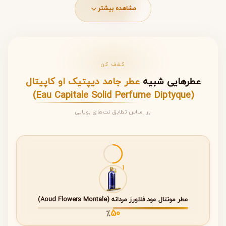
مشخصات فنی عطر Diptyque Eau Capitale
Solid Perfume
کشف کن
ویژگی
مشخصات
عطرهایی شبیه
عطر جامد دیپتیک او کاپیتال
نام عطر
Diptyque Eau Capitale Solid Perfume
(Eau Capitale Solid Perfume Diptyque)
برند
Diptyque
بر اساس تطابق نت‌های بویایی
سال عرضه
2020
جنسیت
یونیسکس (زنانه و مردانه)
1
خانواده
شیپغ (Chypre)
بویایی
عطر مونتال عود فلاورز مردانه (Aoud Flowers Montale)
نوع
عطر جامد (Solid Perfume)
50
٪
محصول
غلظت
توسط برند به‌صورت عطر جامد معرفی شده