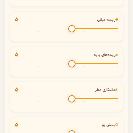
5
❋
رایحه میانی
5
◈
رایحه‌های پایه
5
◎
ماندگاری عطر
5
❂
پخش بو