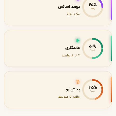
از 40%
5٪ تا 15٪
◉
50%
ماندگاری
از 100%
4 تا 8 ساعت
◎
45%
پخش بو
از 100%
ملایم تا متوسط