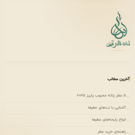
باقی بماند و تجربه‌ای شخصی‌تر نسبت به عطرهای اسپری ایجاد
کند.
ماندگاری عطر
برند دیپتیک عدد رسمی مشخصی برای ماندگاری این نسخه ارائه
نکرده است. با توجه به ماهیت عطر جامد و فرمول مومی آن،
رایحه به صورت نزدیک به پوست باقی می‌ماند و برای تمدید در
طول روز طراحی شده است. این نسخه بیشتر بر تجربه شخصی
آخرین مطالب
و ظریف رایحه تمرکز دارد تا ایجاد اثری قدرتمند در فضا.
۵ عطر زنانه محبوب پاییز ۲۰۲۵
←
✔ مناسب تمدید آسان در طول روز
✔ قابل حمل در کیف یا جیب
آشنایی با نت‌های عطرها
←
✔ بدون نیاز به اسپری مجدد
انواع رایحه‌های عطرها
←
راهنمای خرید عطر
←
پخش بو (Projection & Sillage)