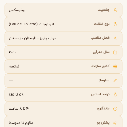
جنسیت
یونیسکس
نوع غلظت
ادو تویلت (Eau de Toilette)
فصل مناسب
بهار
،
پاییز
،
تابستان
،
زمستان
سال معرفی
2020
کشور سازنده
فرانسه
عطرساز
—
درصد اسانس
5٪ تا 15٪
ماندگاری
4 تا 8 ساعت
پخش بو
ملایم تا متوسط