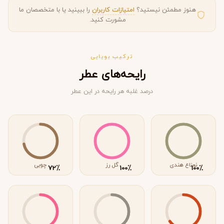
مشورت کنید.
ترکیب بویایی
رایحه‌های عطر
درصد غلبه هر رایحه در این عطر
نعناع هندی
گل رز
چوبی
٪
٪
٪
72
100
100
گرم و تند
خاکی
گُلی