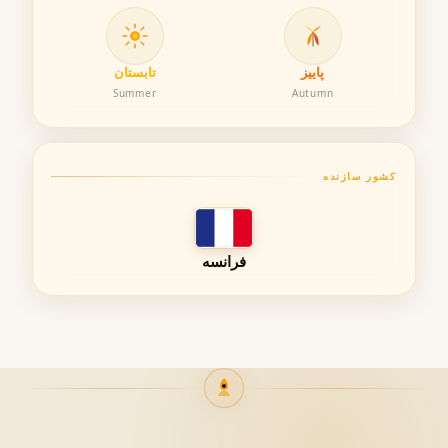
رایحه به دلیل پیچیدگی و ظرافت بالا، همواره در میان
علاقه‌مندان عطرهای لوکس و نیش محبوبیت ویژه‌ای داشته
پاییز
تابستان
است.
Summer
Autumn
جنبه گلی: رز
جنبه مرکباتی: ترنج
کشور سازنده
جنبه خاکی و چوبی: نعناع هندی
سبک کلی: شیپغ مدرن و لوکس
فرانسه
غلظت عطر
این محصول یک عطر جامد (Solid Perfume) است و برند
دیپتیک برای آن معادل رسمی Eau de Parfum یا Eau de
Toilette اعلام نکرده است. فرمولاسیون آن بر پایه موم و بدون
الکل طراحی شده و برای استفاده مستقیم روی نقاط نبض بدن
به کار می‌رود.
ماهیت عطرهای جامد باعث می‌شود رایحه به پوست نزدیک‌تر