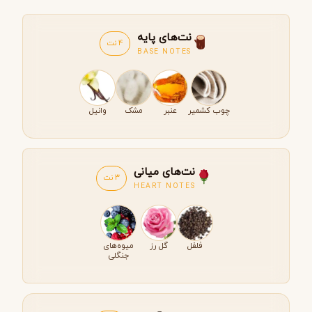
نت‌های پایه
4 نت
BASE NOTES
چوب کشمیر
عنبر
مشک
وانیل
نت‌های میانی
3 نت
HEART NOTES
فلفل
گل رز
میوه‌های
جنگلی