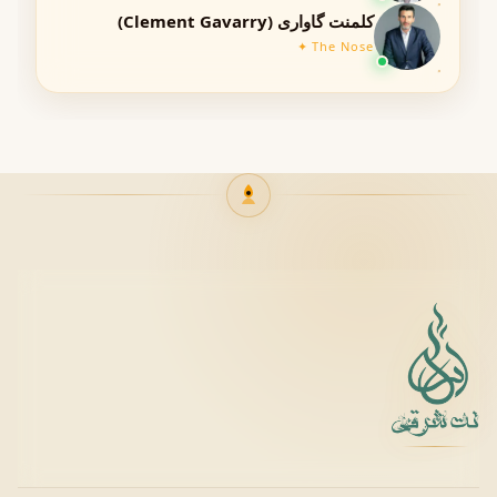
تابستان (به‌صورت ملایم)
کلمنت گاواری (Clement Gavarry)
پاییز ملایم
The Nose ✦
زمان استفاده
🌤 استفاده روزانه
مهمانی‌های شبانه
محیط‌های کاری رسمی
مناسبت‌های خاص
جنسیت و سن مناسب
جنسیت: زنانه
مناسب برای بانوان جوان تا میانسال
رایحه این عطر ترکیبی از انرژی جوانی و ظرافت کلاسیک است و
طیف گسترده‌ای از بانوان شیک‌پوش را جذب می‌کند.