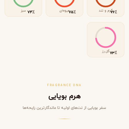
گرم و تند
میوه‌ای
سبز
٪
٪
٪
74
75
76
گل رز
٪
73
FRAGRANCE DNA
هرم بویایی
سفر بویایی از نت‌های اولیه تا ماندگارترین رایحه‌ها