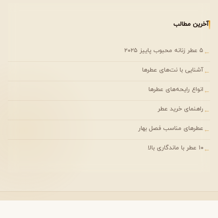
آخرین مطالب
کیفیت برند و اعتبار جهانی
برند
۵ عطر زنانه محبوب پاییز ۲۰۲۵
←
Carolina Herrera
آشنایی با نت‌های عطرها
یکی از خانه‌های مد و عطر معتبر در جهان است که همواره به
←
تولید رایحه‌هایی لوکس و باکیفیت شهرت دارد. معرفی
انواع رایحه‌های عطرها
←
Carolina در سال ۲۰۰۳ نشان‌دهنده رویکرد این برند در تلفیق
سنت و مدرنیته است.
راهنمای خرید عطر
←
عطرهای مناسب فصل بهار
←
نوع پوست و تأثیر آن بر رایحه
۱۰ عطر با ماندگاری بالا
←
پوست چرب: افزایش پخش و ماندگاری
پوست خشک: پیشنهاد استفاده همراه با لوسیون بدون
رایحه
اسپری روی نقاط نبض برای بهترین نتیجه
نت شرقی
— کلیه حقوق مادی و معنوی این وب‌سایت محفوظ است.