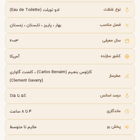
نوع غلظت
ادو تویلت (Eau de Toilette)
فصل مناسب
بهار
،
پاییز
،
تابستان
،
زمستان
سال معرفی
2003
کشور سازنده
آمریکا
کارلوس بنعیم (Carlos Benaïm)
،
کلمنت گاواری
عطرساز
(Clement Gavarry)
درصد اسانس
5٪ تا 15٪
ماندگاری
4 تا 8 ساعت
پخش بو
ملایم تا متوسط