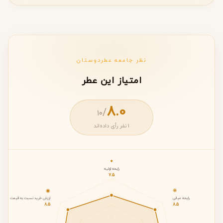
نظر جامعه عطردوستان
امتیاز این عطر
8.0
/
۱۰
1 نفر رأی داده‌اند
✦
رایحه اولیه
7.5
◉
❋
رایحه میانی
ارزش خرید نسبت به قیمت
8.5
8.5