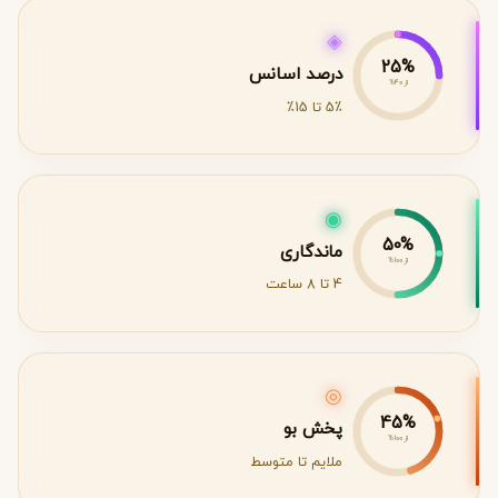
◈
25%
درصد اسانس
از 40%
5٪ تا 15٪
◉
50%
ماندگاری
از 100%
4 تا 8 ساعت
◎
45%
پخش بو
از 100%
ملایم تا متوسط