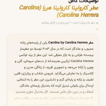
توضیحات کامل
عطر کارولینا کارولینا هررا (Carolina
Carolina Herrera)
هر عطر یک روایت است — این روایت را کامل بخوانید
مرحله ۱ از ۵
انتخاب عطر مناسب
عطر Carolina by Carolina Herrera
یکی از رایحه‌های زنانه
محبوب و ماندگار است که در سال ۲۰۰۳ توسط دو عطرساز
برجسته طراحی و به بازار معرفی شد. این عطر از برند لوکس
Carolina Herrera ترکیبی هنرمندانه از نت‌های میوه‌ای، گلی و
بعدی
چوبی را ارائه می‌دهد و تصویری ظریف از زنانگی مدرن و
کلاسیک را به نمایش می‌گذارد. شروعی شاداب و پرانرژی، قلبی
لطیف و زنانه و پایه‌ای گرم و دلنشین، این عطر را به انتخابی
ایده‌آل برای بانوانی تبدیل کرده که به‌دنبال رایحه‌ای ماندگار،
شفاف و در عین حال خاص هستند. اگر به‌دنبال عطری هستید
که هم برای استفاده روزانه مناسب باشد و هم در موقعیت‌های
ویژه بدرخشد، Carolina می‌تواند همراه همیشگی شما باشد.