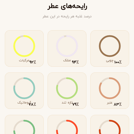
رایحه‌های عطر
درصد غلبه هر رایحه در این عطر
چوبی
مشک
مرکبات
٪
٪
٪
92
94
100
عنبر
تازه تند
آروماتیک
٪
٪
٪
78
79
83