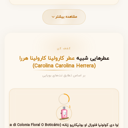
مشاهده بیشتر
بررسی مشخصات کلی عطر Carolina
ویژگی
جزئیات
کشف کن
نام کامل
Carolina by Carolina Herrera
عطرهایی شبیه
عطر کارولینا کارولینا هررا
برند
Carolina Herrera
(Carolina Carolina Herrera)
سال معرفی
2003
بر اساس تطابق نت‌های بویایی
جنسیت
زنانه
نوع رایحه
میوه‌ای – گلی – چوبی
1
طراحان
کارلوس بنائیم، کلمنت گاوارری
طر آکوا دی کولونیا فلورال او بوتیکاریو زنانه (Acqua di Colonia Floral O Boticário)