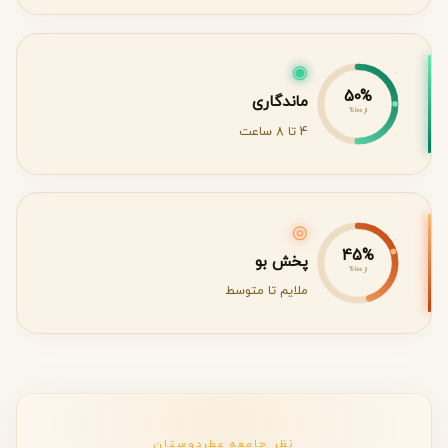
◉
50%
ماندگاری
از 100%
4 تا 8 ساعت
◎
45%
پخش بو
از 100%
ملایم تا متوسط
نظر جامعه عطردوستان