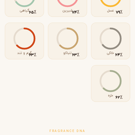
عسل
شیرین
گیاهی
٪
٪
٪
65
74
79
خاکی
تنباکو
گرم و تند
٪
٪
٪
63
63
64
خزه
٪
62
FRAGRANCE DNA