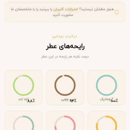
هنوز مطمئن نیستید؟
امتیازات کاربران
را ببینید یا با متخصصان ما
مشورت کنید.
ترکیب بویایی
رایحه‌های عطر
درصد غلبه هر رایحه در این عطر
آروماتیک
چوبی
تازه تند
٪
٪
٪
88
94
100