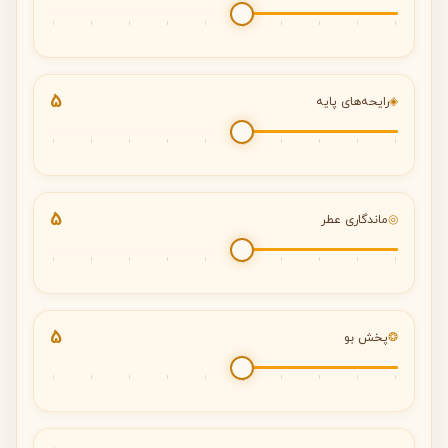
5
◈
رایحه‌های پایه
5
◎
ماندگاری عطر
5
❂
پخش بو