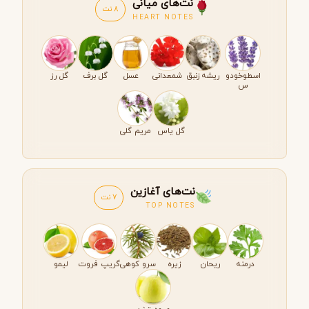
نت‌های میانی
8 نت
HEART NOTES
اسطوخودو
ریشه زنبق
شمعدانی
عسل
گل برف
گل رز
س
گل یاس
مریم گلی
نت‌های آغازین
7 نت
TOP NOTES
درمنه
ریحان
زیره
سرو کوهی
گریپ فروت
لیمو