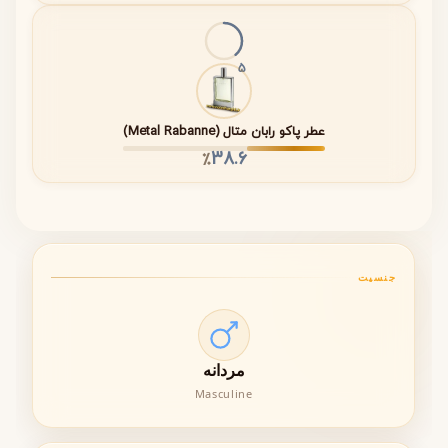
سبک رایحه: فوژه معطر
حس کلی: کلاسیک، گرم و مردانه
5
شخصیت بو: اصیل و رسمی
عطر پاکو رابان متال (Metal Rabanne)
غلظت عطر (Concentration)
38.6
٪
این عطر از نوع
Eau de Toilette
است که دارای غلظتی بین ۵
تا ۱۵ درصد اسانس خالص می‌باشد. این سطح از غلظت باعث
ایجاد تعادل بین ماندگاری و سبکی رایحه شده و استفاده روزانه
را آسان می‌کند.
جنسیت
جدول مشخصات فنی عطر Boss Number
One Hugo Boss
مردانه
Masculine
ویژگی
توضیحات