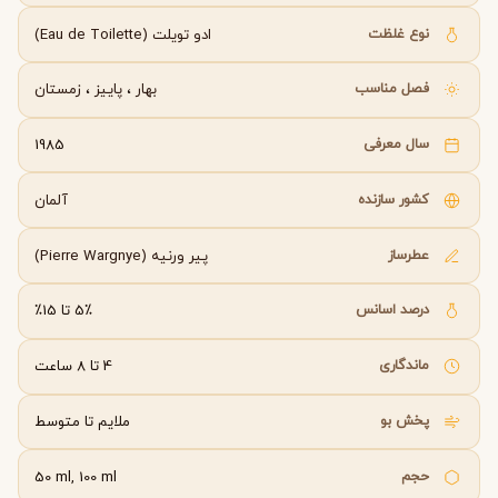
نوع غلظت
ادو تویلت (Eau de Toilette)
فصل مناسب
بهار
،
پاییز
،
زمستان
سال معرفی
1985
کشور سازنده
آلمان
عطرساز
پیر ورنیه (Pierre Wargnye)
درصد اسانس
5٪ تا 15٪
ماندگاری
4 تا 8 ساعت
پخش بو
ملایم تا متوسط
حجم
50 ml, 100 ml