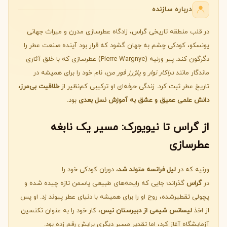
درباره سازنده
در قلب منطقه تاریخی گراس، زادگاه عطرسازی مدرن و میراث جهانی
یونسکو، کودکی چشم به جهان گشود که قرار بود آینده صنعت عطر را
دگرگون کند. پیر ورنیه (Pierre Wargnye) عطرسازی که با خلق آثاری
ماندگار مانند
دراکار نوار
و
پلژرز فور من
، نام خود را برای همیشه در
تاریخ عطر ثبت کرد. زندگی حرفه‌ای او ترکیبی کم‌نظیر از
خلاقیت بی‌مرز،
دانش علمی عمیق و عشق به آموزش نسل بعدی
بود.
از گراس تا نیویورک: مسیر یک نابغه
عطرسازی
ورنیه که در
لیل فرانسه متولد شد
، دوران کودکی خود را
در
گراس
گذراند؛ جایی که رایحه‌های طبیعی یاسمن تازه چیده شده و
پچولی تقطیرشده، روح او را برای همیشه با دنیای عطر پیوند زد. او پس
از اخذ
لیسانس شیمی از دبیرستان نیس
، کار خود را به عنوان تکنسین
آزمایشگاه آغاز کرد، اما تقدیر مسیر دیگری برایش رقم زده بود.