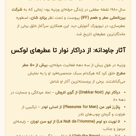
سال ۱۹۸۰ نقطه عطفی در زندگی حرفه‌ای ورنیه بود؛ زمانی که به
شرکت
بین‌المللی عطر و طعم (IFF)
پیوست و تحت نظر
برنارد شان
، اسطوره
عطرسازی، در نیویورک آموزش دید. این همکاری سرآغاز خلق برخی از
ماندگارترین عطرهای تاریخ شد.
آثار جاودانه: از دراکار نوار تا عطرهای لوکس
ورنیه در طول بیش از سه دهه فعالیت حرفه‌ای،
بیش از ۵۰ عطر
مطرح
خلق کرد که هرکدام سبک منحصربه‌فرد او را به نمایش
می‌گذاشتند. برخی از برجسته‌ترین آثار او شامل:
دراکار نوار (Drakkar Noir) از گوی لاروش
– نماد مردانگی و جسارت در
دهه ۸۰
پلژرز فور من (Pleasures for Men) از استی لودر
– ترکیبی از
طراوت و گرمای چوب‌های نادر
لا نویت دو لوم (La Nuit de l’Homme) از ایو سن لوران
– رایحه‌ای
مرموز و جذاب