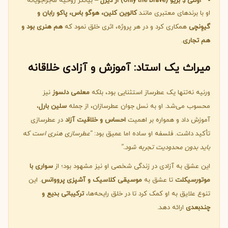
اونلی دِ بریو (Only the Brave) از دیزل
– بیانگر روحیه ماجراجویانه
او با برندهای معتبری مانند
کالوین کلین، هوگو باس، پاکو رابان و
گیوِنچی
همکاری کرد و در هر پروژه، اثری خلق نمود که
هم هنری بود و
هم تجاری
.
میراث یک استاد: آموزش و آزادی خلاقانه
ورنیه نه‌تنها یک عطرساز استثنایی بود، بلکه
معلمی دلسوز
نیز
محسوب می‌شد. او به نسل جوان عطرسازان، از جمله
سلین بارل
،
آموزش داد و همواره بر اهمیت
احساس و خلاقیت آزاد
در عطرسازی
تأکید داشت. فلسفه او ساده اما عمیق بود:
“عطرسازی هنری است که
باید بدون محدودیت تجربه شود.”
این عشق به آزادی در زندگی شخصی او نیز مشهود بود؛ از
سواری با
موتورسیکلت
تا عشق به
موسیقی کلاسیک و آشپزی پرووانس
. این
تنوع علایق به او کمک کرد تا در خلق رایحه‌ها،
ترکیباتی بدیع و
چندبعدی
ارائه دهد.