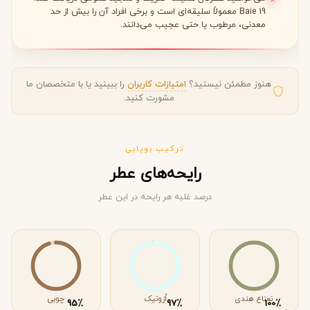
Baie 19 معمولاً سلیقه‌ای است و برخی افراد آن را بیش از حد
معدنی، مرطوب یا حتی عجیب می‌دانند.
هنوز مطمئن نیستید؟
امتیازات کاربران
را ببینید یا با متخصصان ما
مشورت کنید.
ترکیب بویایی
رایحه‌های عطر
درصد غلبه هر رایحه در این عطر
نعناع هندی
اُزونیک
چوبی
٪
٪
٪
95
97
100