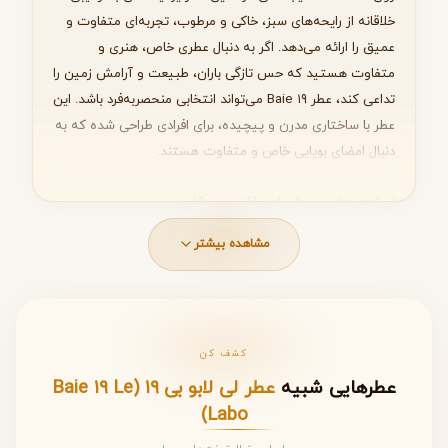
خلاقانه از رایحه‌های سبز، خاکی و مرطوب، تجربه‌ای متفاوت و
بعدی
عمیق را ارائه می‌دهد. اگر به دنبال عطری خاص، هنری و
متفاوت هستید که حس تازگی باران، طبیعت و آرامش زمین را
تداعی کند، عطر Baie ۱۹ می‌تواند انتخابی منحصربه‌فرد باشد. این
عطر با ساختاری مدرن و پیچیده، برای افرادی طراحی شده که به
دنبال امضای بویایی خاص و متفاوت هستند.
نت های عطر لی لابو بی ۱۹
ساختار بویایی این عطر با الهام از حس باران و طبیعت طراحی
مشاهده بیشتر
شده است. نت‌ها به شکلی هنرمندانه در کنار یکدیگر قرار
گرفته‌اند تا حس خیس بودن زمین پس از باران را منتقل کنند.
کشف کن
مواد
نوع نت
تشکیل‌دهنده
مدت دوام و ویژگی رایحه
عطرهایی شبیه
عطر لی لابو بی ۱۹ (Baie ۱۹ Le
Labo)
نت
• برگ‌های
شروعی تازه، سبز و طبیعی
ابتدایی
سبز
که حس رطوبت و طراوت