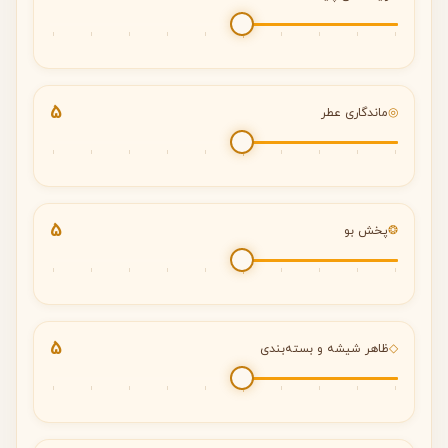
5
◎
ماندگاری عطر
5
❂
پخش بو
5
◇
ظاهر شیشه و بسته‌بندی