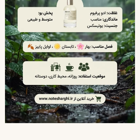
استفاده است.
رده سنی پیشنهادی
به دلیل ساختار مدرن و هنری، این عطر بیشتر مناسب افراد با
روحیه خاص‌پسند و علاقه‌مند به رایحه‌های متفاوت است.
مناسب افراد ۲۵ سال به بالا
مناسب شخصیت‌های خلاق و هنردوست
کیفیت و اعتبار برند Le Labo
برند لو لابو یکی از برندهای مطرح و لوکس در دنیای عطرسازی
نیش است. این برند به تولید عطرهای خاص، دست‌ساز و
متفاوت شهرت دارد. Baie ۱۹ نیز یکی از آثار خلاقانه این برند
است که با تمرکز بر تجربه بویایی طبیعت طراحی شده است.
برند نیش و لوکس
تمرکز بر فرمولاسیون خاص