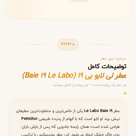
STORY
درباره این عطر
توضیحات کامل
عطر لی لابو بی 19 (Baie 19 Le Labo)
هر عطر یک روایت است — این روایت را کامل بخوانید
مرحله ۱ از ۵
انتخاب عطر مناسب
عطر
Le Labo Baie 19
یکی از خاص‌ترین و متفاوت‌ترین عطرهای
نیش برند لو لابو است که با الهام از پدیده طبیعی
Petrichor
طراحی شده است؛ همان رایحه جادویی که پس از بارش باران
روی خاک خشک ایجاد می‌شود. این عطر یونیسکس با ترکیبی