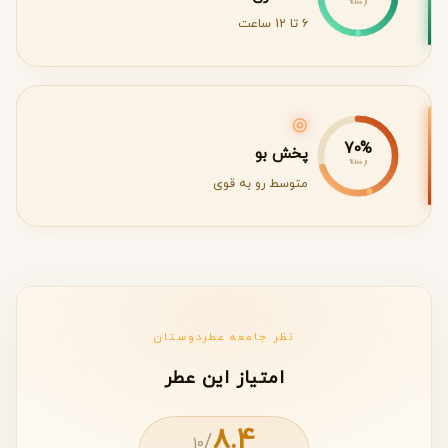
از 100%
6 تا 12 ساعت
◎
70%
پخش بو
از 100%
متوسط رو به قوی
نظر جامعه عطردوستان
امتیاز این عطر
8.4
/
۱۰