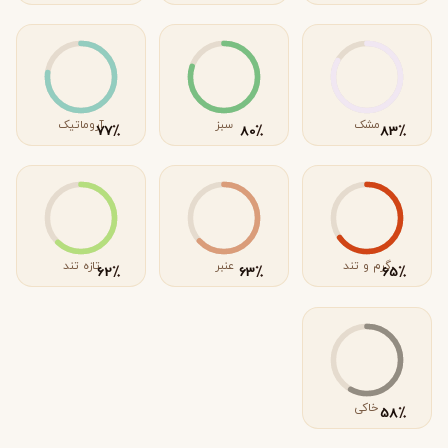
مشک
سبز
آروماتیک
٪
٪
٪
77
80
83
گرم و تند
عنبر
تازه تند
٪
٪
٪
62
63
65
خاکی
٪
58