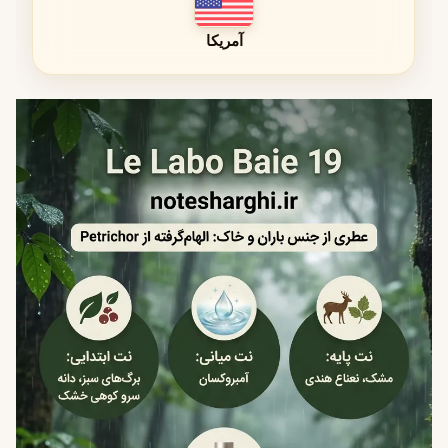
تابستان: ایجاد حس خنکی و طراوت
آمریکا
پاییز ملایم: تداعی باران‌های پاییزی
بهترین زمان استفاده
این عطر بیشتر برای استفاده روزانه طراحی شده است و حس
آرامش و طبیعی بودن را منتقل می‌کند.
محیط کاری
ملاقات‌های دوستانه
استفاده روزمره
فعالیت‌های طبیعت‌گردی
جنسیت عطر
Baie ۱۹ یک عطر
کاملاً یونیسکس
است. ساختار بویایی آن نه به
سمت رایحه‌های زنانه متمایل است و نه مردانه؛ بلکه ترکیبی
متعادل و مدرن دارد که برای هر فردی با هر سلیقه‌ای قابل