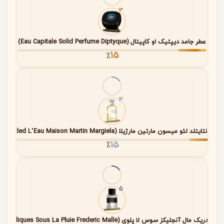
3
خانواده بویایی عطر
عطر Baie ۱۹ در دسته‌بندی
رایحه‌های سبز و طبیعی
قرار
عطر جامد دیپتیک او کاپیتال (Eau Capitale Solid Perfume Diptyque)
می‌گیرد. این عطر با تمرکز بر رایحه خاک باران‌خورده و طبیعت
15
٪
زنده، تجربه‌ای متفاوت از عطرهای کلاسیک ارائه می‌دهد.
رایحه سبز و طبیعی
4
الهام گرفته از باران و خاک مرطوب
حس طبیعت زنده و تازه
عطر آنتایتلد لئو میسون مارتین مارژیلا (Untitled L’Eau Maison Martin Margiela)
مشخصات فنی عطر Le Labo Baie ۱۹
15
٪
ویژگی
توضیحات
5
غلظت
Eau de Parfum (ادو پرفیوم)
عطر
ر فردریک مال آنجلیکز سوس لا پلوی (Angéliques Sous La Pluie Frederic Malle)