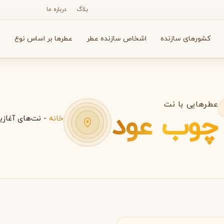
بلاگ
درباره ما
کشورهای سازنده
اشخاص سازنده عطر
عطرها بر اساس نوع
ع
عطرهایی با نت
چوب عود
خانه
-
نت‌های آغازی
N
O
P
R
S
T
V
X
Y
Z
آرماف
آون
A
A
A
Avon
Armaf
انسه
بولگاری
بای کیلیان