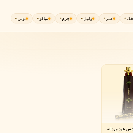
گوچی
گرلن
G
G
Guerlain
Gucci
خک
عنبر
وانیل
چرم
تنباکو
توس
ژولیت هز ا گان
J
Juliette Has A Gun
شس عود مردانه