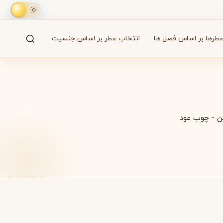
طرها بر اساس فصل ها
انتخاب عطر بر اساس جنسیت
جستجو
61 برند
ن
-
چوب عود
A
B
C
D
E
F
G
H
I
J
K
L
M
همه
آزارو
Azzaro
بایردو