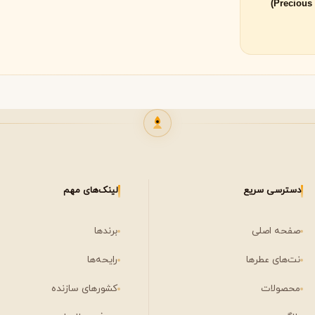
لی لابو
لویی ویتون
L
L
Louis Vuitton
Le Labo
ن
میسون مارتین مارژیلا
مانسرا
M
M
M
Mancera
Maison Martin Margiela
مشاهده همه برندها
نیشان
N
Nishane
دسترسی سریع
لینک‌های مهم
صفحه اصلی
برندها
نت‌های عطرها
رایحه‌ها
محصولات
کشورهای سازنده
پنهالیگونز
پرادا
P
P
Prada
Penhaligon's