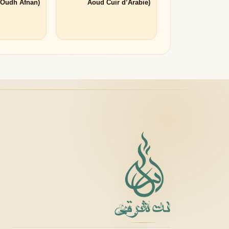
(Precious Oudh Afnan)
(Aoud Cuir d’Arabie
Montale)
لانکوم
لطافه
L
L
Lattafa
Lancôme
M
میسون الحمبرا
میسون فرانسیس کرکجا
M
M
Maison Francis Kurkdjian
Maison Alhambra
N
نارسیسو رودریگز
ناتورا
N
N
Natura
Narciso Rodriguez
O
او بوتیکاریو
O
O Boticário
P
پاکو رابان
پارفومز دی مارلی
P
P
Parfums de Marly
Paco Rabanne