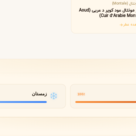
B
B
B
By Kilian
Bvlgari
ل (Montale)
عطر مونتال عود کویر د عربی (Aoud
Cuir d’Arabie Mont
ده عطر
شنل
کرید
C
C
Creed
Chanel
دولچه گابانا
D
Dolce&Gabbana
زمستان
100٪