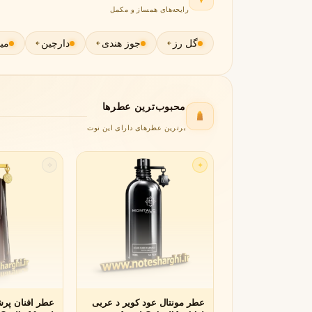
رایحه‌های همساز و مکمل
جورجیو آرمانی
ژیوانشی
G
G
Givenchy
Giorgio Armani
گل رز
جوز هندی
دارچین
می
H
هرمس
هوگو باس
H
H
Hugo Boss
Hermès
محبوب‌ترین عطرها
I
برترین عطرهای دارای این نوت
اینیشیو
I
Initio
✧
✦
J
ژان پل گوتیه
جو مالون
J
J
Jo Malone
Jean Paul Gaultier
K
کایالی
K
Kayali
عطر مونتال عود کویر د عربی
عطر افنان پر
L