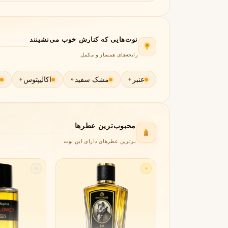
جورجیو آرمانی
ژیوانشی
G
G
Givenchy
Giorgio Armani
H
نوت‌هایی که کنارش خوب می‌نشینند
رایحه‌های همساز و مکمل
هرمس
هوگو باس
H
H
Hugo Boss
Hermès
عنبر
مشک سفید
اکالیپتوس
I
اینیشیو
I
Initio
محبوب‌ترین عطرها
J
برترین عطرهای دارای این نوت
ژان پل گوتیه
جو مالون
J
J
Jo Malone
Jean Paul Gaultier
✧
✦
K
کایالی
K
Kayali
L