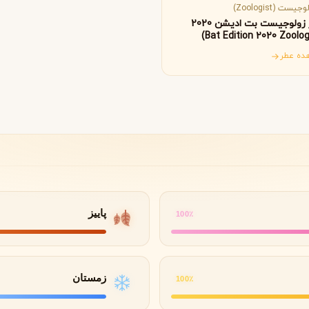
B
B
B
By Kilian
Bvlgari
جیست (Zoologist)
عطر زولوجیست بت ادیشن 2020
ده عطر
شنل
کرید
C
C
Creed
Chanel
دولچه گابانا
D
Dolce&Gabbana
پاییز
100٪
زمستان
100٪