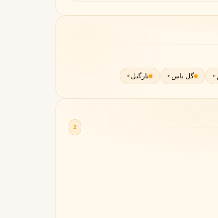
گل یاس
نارگیل
2