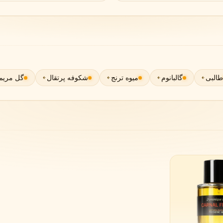
گوچی
گرلن
G
G
Guerlain
Gucci
طالبی
گالبانوم
میوه ترنج
شکوفه پرتقال
گل مریم
ژولیت هز ا گان
J
Juliette Has A Gun