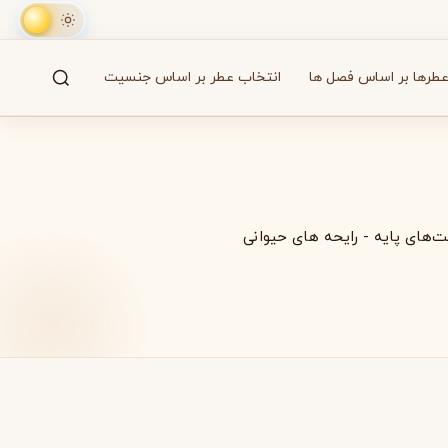
طرها بر اساس فصل ها
انتخاب عطر بر اساس جنسیت
جستجو
61 برند
ت‌های پایه
-
رایحه های حیوانی
A
B
C
D
E
F
G
H
I
J
K
L
M
همه
آزارو
Azzaro
بایردو