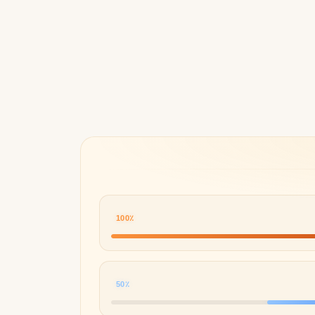
Byredo
100٪
50٪