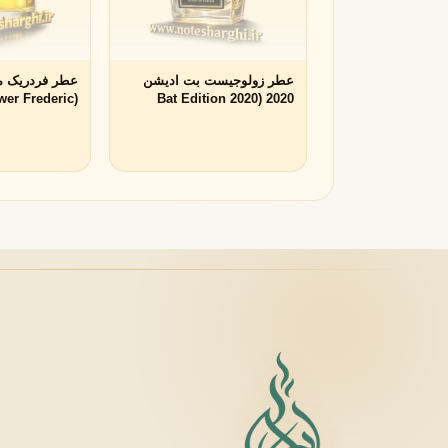
لانکوم
لطافه
L
L
Lattafa
Lancôme
عطر زولوجیست بت ادیشن
عطر فردریک ما
M
ower Frederic
2020 (Bat Edition 2020
s de Parfums)
Zoologist)
میسون الحمبرا
میسون فرانسیس کرکجا
M
M
Maison Francis Kurkdjian
Maison Alhambra
N
نارسیسو رودریگز
ناتورا
N
N
Natura
Narciso Rodriguez
O
او بوتیکاریو
O
O Boticário
P
پاکو رابان
پارفومز دی مارلی
P
P
Parfums de Marly
Paco Rabanne