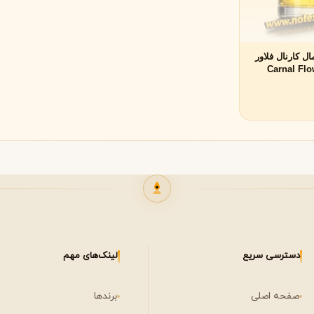
لی لابو
لویی ویتون
L
L
Louis Vuitton
Le Labo
ل کارنال فلاور
(Carnal Fl
Malle Edition
ن
میسون مارتین مارژیلا
مانسرا
M
M
M
Mancera
Maison Martin Margiela
نیشان
N
مشاهده همه برندها
Nishane
دسترسی سریع
لینک‌های مهم
صفحه اصلی
برندها
پنهالیگونز
پرادا
P
P
Prada
Penhaligon's