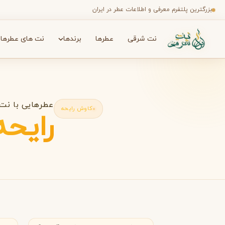
بزرگترین پلتفرم معرفی و اطلاعات عطر در ایران
نت شرقی
عطرها
برندها
نت های عطرها
جستجو در میان هزاران عطر
برندها
✦
عطرهایی با نت
کاوش رایحه
رایحه
A
افنان
آمواج
A
A
Amouage
Afnan
B
فرانسه
کا
بث اند بادی ورکز
باربری