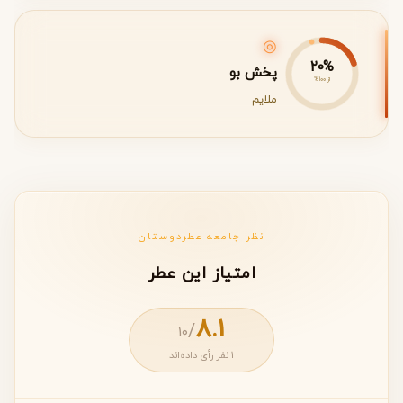
◎
20%
پخش بو
از 100%
ملایم
نظر جامعه عطردوستان
امتیاز این عطر
8.1
/
۱۰
1 نفر رأی داده‌اند