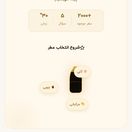
۳۰"
۵
+2000
عطر موجود
سؤال
زمان
شروع انتخاب عطر
گلی
چوبی
مرکباتی