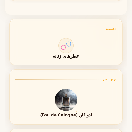
می‌گیرد.
غلظت اسانس: حدود ۱۵ تا ۲۰ درصد
ماندگاری بالا نسبت به EDT
جنسیت
پخش بوی قابل توجه
این غلظت باعث شده رایحه عمیق‌تر و ماندگارتر روی پوست
باقی بماند.
عطرهای زنانه
ماندگاری (Longevity)
نوع عطر
ماندگاری عطر تام فورد ارکید سولیل به‌طور متوسط بین
۶ تا ۸
ساعت
روی پوست است و روی لباس حتی بیشتر باقی می‌ماند.
روی پوست: ۶ تا ۸ ساعت
روی لباس: بیش از ۸ ساعت
ادو کلن (Eau de Cologne)
در هوای خنک‌تر: ماندگاری بیشتر