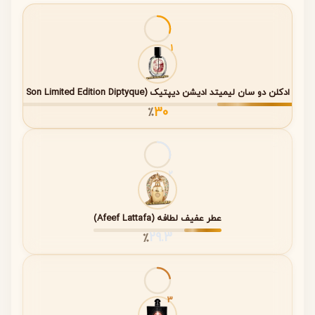
لطافت گل‌ها و گرمای وانیل و خامه را در خود جای داده است.
1
نت‌های عطر (Notes)
ساختار بویایی Orchid Soleil در سه مرحله تکامل پیدا می‌کند.
عطر ادکلن دو سان لیمیتد ادیشن دیپتیک (Do Son Limited Edition Diptyque)
هر مرحله شخصیت متفاوتی از عطر را نمایان می‌کند و به‌تدریج
30
٪
به سمت رایحه‌ای گرم و خامه‌ای حرکت می‌کند.
مدت
2
دوام
مرحله رایحه
ترکیبات اصلی
تقریبی
عطر عفیف لطافه (Afeef Lattafa)
نت‌های
سرو، فلفل صورتی،
۱۵ تا ۳۰
29.3
٪
آغازین (Top
پرتقال تلخ
دقیقه
Notes)
اول
نت‌های
مریم، سوسن سرخ
۱ تا ۳
3
میانی (Heart
ساعت