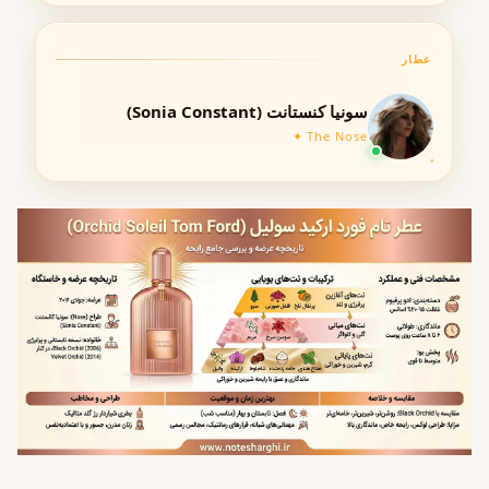
گروه بویایی
شرقی – گلی
غلظت
ادو پرفیوم (Eau de Parfum)
عطار
ماندگاری
۶ تا ۸ ساعت
سونیا کنستانت (Sonia Constant)
The Nose ✦
پخش بو
متوسط تا قوی
فصل مناسب
بهار و تابستان (در زمستان هم جذاب)
زمان استفاده
شبانه، رسمی، مهمانی
جنسیت
زنانه
فصل مناسب استفاده
بهار
تابستان