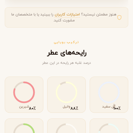
هنوز مطمئن نیستید؟
امتیازات کاربران
را ببینید یا با متخصصان ما
مشورت کنید.
ترکیب بویایی
رایحه‌های عطر
درصد غلبه هر رایحه در این عطر
گُل سفید
وانیل
شیرین
٪
٪
٪
80
88
100