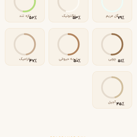
گل مریم
لاکتونیک
تازه تند
٪
٪
٪
52
53
79
چوبی
رایحه حیوانی
بالزامیک
٪
٪
٪
47
50
51
آجیل
٪
45