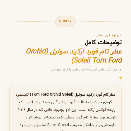
STORY
درباره این عطر
توضیحات کامل
عطر تام فورد ارکید سولیل (Orchid
Soleil Tom Ford)
هر عطر یک روایت است — این روایت را کامل بخوانید
مرحله ۱ از ۵
انتخاب عطر مناسب
عطر
تام فورد ارکید سولیل (Tom Ford Orchid Soleil)
تجسمی
از گرمای خورشید، لطافت گل‌ها و اغواگری خامه‌ای در قالب یک
رایحه لوکس زنانه است. این ادو پرفیوم خاص که در سال ۲۰۱۶
توسط برند مطرح تام فورد معرفی شد، نسخه‌ای روشن‌تر و
بعدی
تابستانی‌تر از شاهکار محبوب Black Orchid محسوب می‌شود.