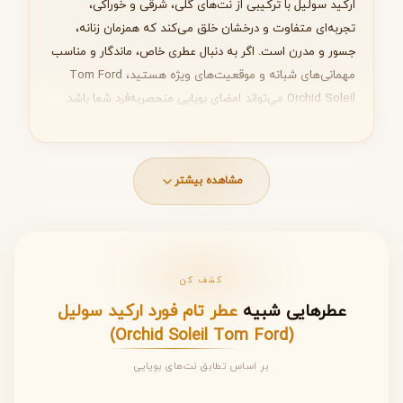
ارکید سولیل با ترکیبی از نت‌های گلی، شرقی و خوراکی،
تجربه‌ای متفاوت و درخشان خلق می‌کند که همزمان زنانه،
جسور و مدرن است. اگر به دنبال عطری خاص، ماندگار و مناسب
مهمانی‌های شبانه و موقعیت‌های ویژه هستید، Tom Ford
Orchid Soleil می‌تواند امضای بویایی منحصر‌به‌فرد شما باشد.
خانواده بویایی (Fragrance Family)
مشاهده بیشتر
عطر
Tom Ford Orchid Soleil
در گروه بویایی
شرقی – گلی
(Oriental Floral)
قرار می‌گیرد. این دسته از عطرها معمولاً
ترکیبی از گل‌های اغواگر، رایحه‌های گرم و عناصر شیرین یا
ادویه‌ای هستند.
کشف کن
رایحه غالب: گلی و خوراکی
عطرهایی شبیه
عطر تام فورد ارکید سولیل
حس کلی: گرم، درخشان، اغواگر
(Orchid Soleil Tom Ford)
حال‌وهوا: خورشیدی و تابستانی با عمق شرقی
بر اساس تطابق نت‌های بویایی
این ترکیب باعث شده ارکید سولیل عطری باشد که همزمان