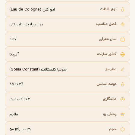
نوع غلظت
ادو کلن (Eau de Cologne)
فصل مناسب
بهار
،
پاییز
،
تابستان
سال معرفی
2016
کشور سازنده
آمریکا
عطرساز
سونیا کنستانت (Sonia Constant)
درصد اسانس
2٪ تا 5٪
ماندگاری
2 تا 4 ساعت
پخش بو
ملایم
حجم
50 ml, 100 ml