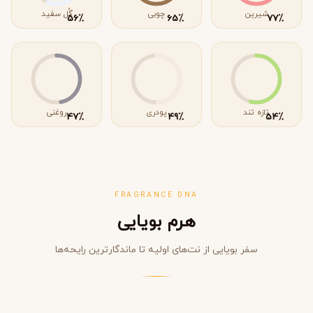
شیرین
چوبی
گُل سفید
٪
٪
٪
56
65
77
تازه تند
پودری
روغنی
٪
٪
٪
47
49
54
FRAGRANCE DNA
هرم بویایی
سفر بویایی از نت‌های اولیه تا ماندگارترین رایحه‌ها