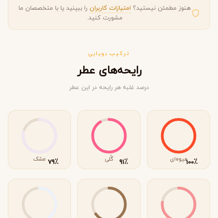
هنوز مطمئن نیستید؟
امتیازات کاربران
را ببینید یا با متخصصان ما
مشورت کنید.
ترکیب بویایی
رایحه‌های عطر
درصد غلبه هر رایحه در این عطر
میوه‌ای
گُلی
مشک
٪
٪
٪
79
91
100