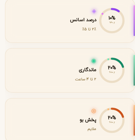
◈
10%
درصد اسانس
از 40%
2٪ تا 5٪
◉
20%
ماندگاری
از 100%
2 تا 4 ساعت
◎
20%
پخش بو
از 100%
ملایم