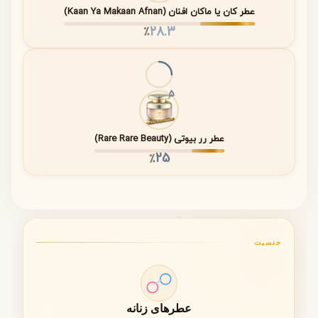
نت‌های
مشک، رایحه‌های
چندین ساعت
عطر کان یا ماکان افنان (Kaan Ya Makaan Afnan)
پایه (Base
چوبی
ماندگاری روی
28.3
٪
Notes)
پوست و لباس
تحلیل نت‌های ابتدایی
5
• شروعی شاداب و پرانرژی با رایحه‌های میوه‌ای
• حضور فلفل صورتی برای ایجاد حس پویایی و درخشش
عطر رر بیوتی (Rare Rare Beauty)
• ایجاد اولین تأثیر جذاب و سرزنده
25
٪
قلب گلی و زنانه عطر
• ترکیبات گلی لطیف و ظریف
• گل‌های سفید با حس پاکی و زنانگی
جنسیت
• ایجاد تعادل بین طراوت و لطافت
پایه‌ای گرم و ماندگار
• مشک برای ایجاد عمق و ماندگاری بالا
عطرهای زنانه