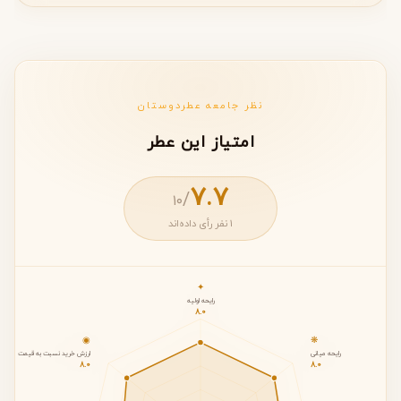
نظر جامعه عطردوستان
امتیاز این عطر
7.7
/
۱۰
1 نفر رأی داده‌اند
✦
رایحه اولیه
8.0
◉
❋
رایحه میانی
ارزش خرید نسبت به قیمت
8.0
8.0