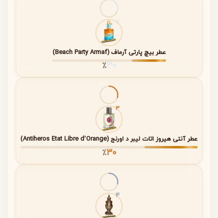
ساختار رایحه‌ای عطر آلیگر ناتورا به‌صورت سه‌مرحله‌ای طراحی
2
شده است. هر نت به‌مرور زمان بر روی پوست نمایان می‌شود و
تجربه‌ای پویا و چندبعدی ایجاد می‌کند. این لایه‌بندی باعث
می‌شود رایحه از ابتدا تا انتها جذاب و غیرتکراری باقی بماند.
عطر بیچ پارتی آرماف (Beach Party Armaf)
30
٪
مدت دوام
نام نت
مواد تشکیل‌دهنده
تقریبی
3
نت‌های
رایحه‌های میوه‌ای،
دقایق ابتدایی تا
ابتدایی
فلفل صورتی
حدود ۳۰ دقیقه
(Top
اول
عطر آنتی هیروز اتات لیبر د اورنج (Antiheros Etat Libre d’Orange)
Notes)
30
٪
نت‌های
ترکیبات گلی،
حدود ۱ تا ۳
میانی
رایحه‌های روغنی،
ساعت پس از
(Heart
گل‌های سفید
اسپری
4
Notes)