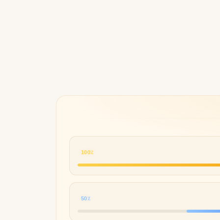
Byredo
100٪
50٪