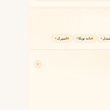
ندل
دانه تونکا
اسپرک
2