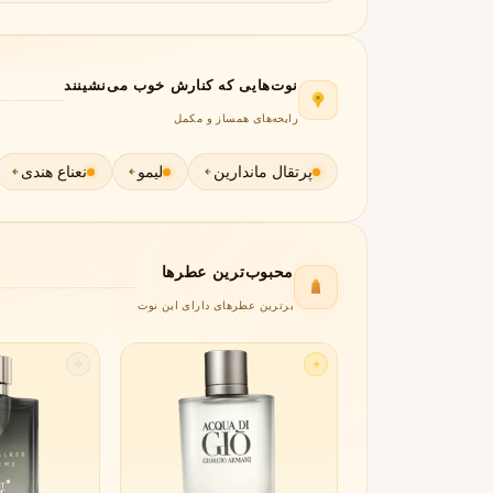
جورجیو آرمانی
ژیوانشی
G
G
Givenchy
Giorgio Armani
H
نوت‌هایی که کنارش خوب می‌نشینند
رایحه‌های همساز و مکمل
هرمس
هوگو باس
H
H
Hugo Boss
Hermès
پرتقال ماندارین
لیمو
نعناع هندی
I
اینیشیو
I
Initio
محبوب‌ترین عطرها
J
برترین عطرهای دارای این نوت
ژان پل گوتیه
جو مالون
J
J
Jo Malone
Jean Paul Gaultier
✧
✦
K
کایالی
K
Kayali
L