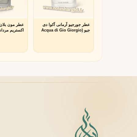
لانکوم
لطافه
L
L
Lattafa
Lancôme
عطر جورجیو آرمانی آکوا دی
عطر مون بلان 
M
جیو (Acqua di Gio Giorgio
lker Extreme)
Armani)
میسون الحمبرا
میسون فرانسیس کرکجا
M
M
Maison Francis Kurkdjian
Maison Alhambra
N
نارسیسو رودریگز
ناتورا
N
N
Natura
Narciso Rodriguez
O
او بوتیکاریو
O
O Boticário
P
پاکو رابان
پارفومز دی مارلی
P
P
Parfums de Marly
Paco Rabanne