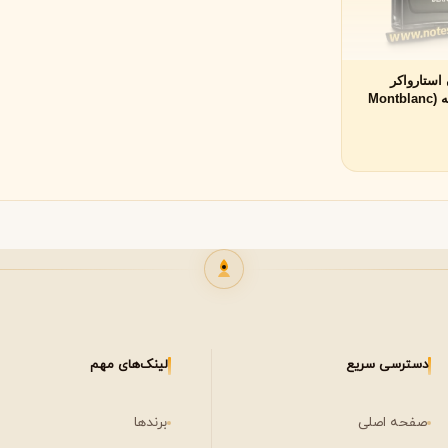
لی لابو
لویی ویتون
L
L
Louis Vuitton
Le Labo
استارواکر
اکستریم مردانه (Montblanc
Starwa
ن
میسون مارتین مارژیلا
مانسرا
M
M
M
Mancera
Maison Martin Margiela
نیشان
N
مشاهده همه برندها
Nishane
دسترسی سریع
لینک‌های مهم
صفحه اصلی
برندها
پنهالیگونز
پرادا
P
P
Prada
Penhaligon's