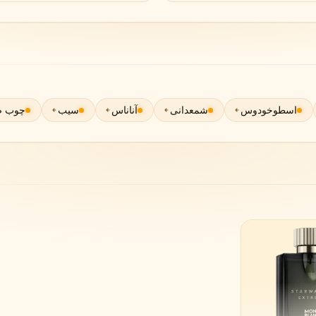
گوچی
گرلن
G
G
Guerlain
Gucci
اسطوخودوس
شمعدانی
آناناس
سیب
چوب ص
ژولیت هز ا گان
J
Juliette Has A Gun