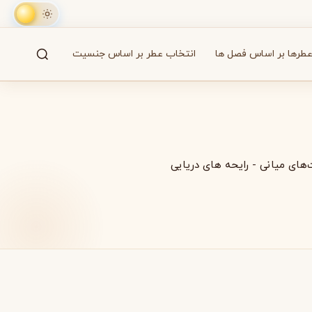
طرها بر اساس فصل ها
انتخاب عطر بر اساس جنسیت
جستجو
61 برند
‌های میانی
-
رایحه های دریایی
A
B
C
D
E
F
G
H
I
J
K
L
M
همه
آزارو
Azzaro
بایردو