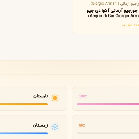
B
B
B
By Kilian
Bvlgari
و آرمانی (Giorgio Armani)
جورجیو آرمانی آکوا دی جیو
ده عطر
شنل
کرید
C
C
Creed
Chanel
دولچه گابانا
D
Dolce&Gabbana
تابستان
100٪
زمستان
50٪