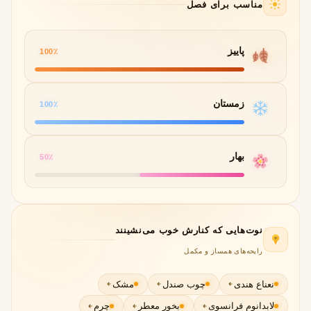
مناسب برای فصل
پاییز
100٪
زمستان
100٪
بهار
50٪
نوت‌هایی که کنارش خوب می‌نشینند
رایحه‌های همساز و مکمل
نعناع هندی
چوب صندل
مشک
لابدانوم فرانسوی
بخور معطر
چرم