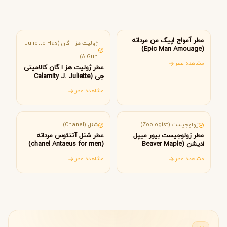
عمان
فرانسه
عطر آمواج اپیک من مردانه
ژولیت هز ا گان (Juliette Has
(Epic Man Amouage)
A Gun)
مشاهده عطر
عطر ژولیت هز ا گان کالامیتی
جی (Calamity J. Juliette
Has A Gun)
مشاهده عطر
کانادا
فرانسه
زولوجیست (Zoologist)
شنل (Chanel)
عطر زولوجیست بیور میپل
عطر شنل آنتئوس مردانه
ادیشن (Beaver Maple
(chanel Antaeus for men)
Edition Zoologist
مشاهده عطر
مشاهده عطر
Perfumes)