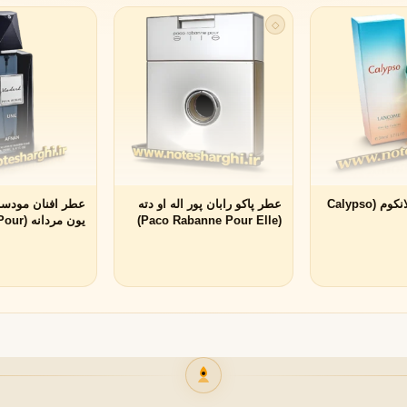
◇
لی لابو
لویی ویتون
L
L
Louis Vuitton
Le Labo
ن
میسون مارتین مارژیلا
مانسرا
M
M
M
Mancera
Maison Martin Margiela
عطر کالیپسو لانکوم (Calypso
عطر پاکو رابان پور اله او دته
عطر افنان مودست
نیشان
N
(Paco Rabanne Pour Elle)
یون مردا
Nishane
me Une Afnan)
مشاهده همه برندها
پنهالیگونز
پرادا
P
P
Prada
Penhaligon's