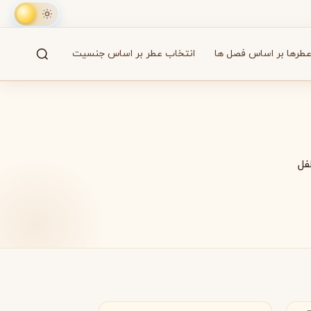
طرها بر اساس فصل ها
انتخاب عطر بر اساس جنسیت
جستجو
61 برند
فل
A
B
C
D
E
F
G
H
I
J
K
L
M
همه
آزارو
Azzaro
فرانسه
بایردو