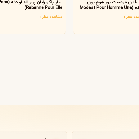
B
B
B
افنان مودست پور هوم یون
عطر پاکو رابان پور اله او دته
By Kilian
Bvlgari
مردانه (Modest Pour Homme Une
Rabanne Pour Elle)
Af
ده عطر
مشاهده عطر
شنل
کرید
C
C
Creed
Chanel
دولچه گابانا
D
Dolce&Gabbana