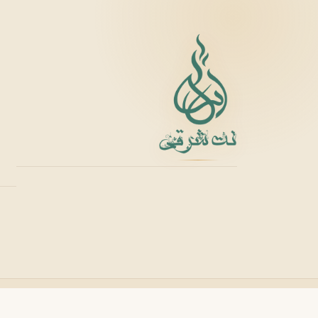
R
روژا داو
R
Roja Dove
S
سرج لوتنس
S
Serge Lutens
T
تیری موگلر
تام فورد
T
T
TOM FORD
Thierry Mugler
V
والنتینو
ورساچه
V
V
Versace
Valentino
X
نت شرقی
— کلیه حقوق مادی و معنوی این وب‌سایت محفوظ است.