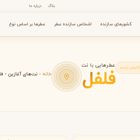
بلاگ
درباره ما
کشورهای سازنده
اشخاص سازنده عطر
عطرها بر اساس نوع
ع
عطرهایی با نت
کاوش رایحه
فلفل
خانه
-
نت‌های آغازین
-
فل
N
O
P
R
S
T
V
X
Y
Z
آرماف
آون
A
A
A
Avon
Armaf
ارات متحده عربی
اسپانیا
بولگاری
بای کیلیان