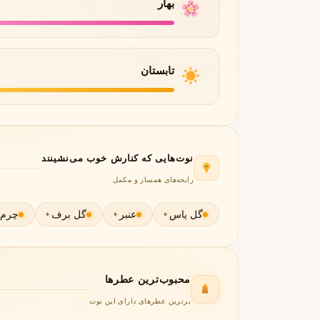
بهار
جورجیو آرمانی
ژیوانشی
G
G
Givenchy
Giorgio Armani
H
تابستان
هرمس
هوگو باس
H
H
Hugo Boss
Hermès
I
اینیشیو
I
نوت‌هایی که کنارش خوب می‌نشینند
Initio
رایحه‌های همساز و مکمل
J
گل یاس
عنبر
گل برف
چرم
ژان پل گوتیه
جو مالون
J
J
Jo Malone
Jean Paul Gaultier
K
محبوب‌ترین عطرها
کایالی
K
Kayali
برترین عطرهای دارای این نوت
L