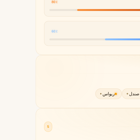
80٪
60٪
صندل
ریواس
5