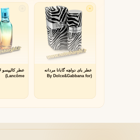
✧
✦
لانکوم
لطافه
L
L
Lattafa
Lancôme
M
میسون الحمبرا
میسون فرانسیس کرکجا
M
M
Maison Francis Kurkdjian
Maison Alhambra
N
عطر بای دولچه گابانا مردانه
نارسیسو رودریگز
ناتورا
N
N
Lancôme)
(By Dolce&Gabbana for
Natura
Narciso Rodriguez
men)
O
او بوتیکاریو
O
O Boticário
P
پاکو رابان
پارفومز دی مارلی
P
P
Parfums de Marly
Paco Rabanne