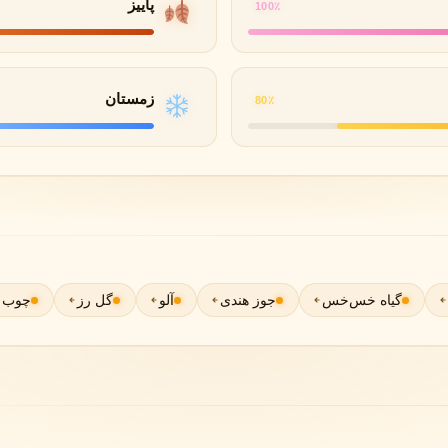
پاییز
100٪
گوچی
گرلن
G
G
Guerlain
Gucci
زمستان
80٪
گیاه خس‌خس
جوز هندی
آلو
گل رز
چوب 
ژولیت هز ا گان
J
Juliette Has A Gun