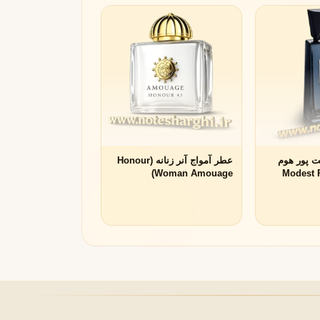
مونتال
مونت بلنک
M
Montblanc
Montale
 پور هوم
عطر آمواج آنر زنانه (Honour
نه (Modest Pour
Woman Amouage)
Hom