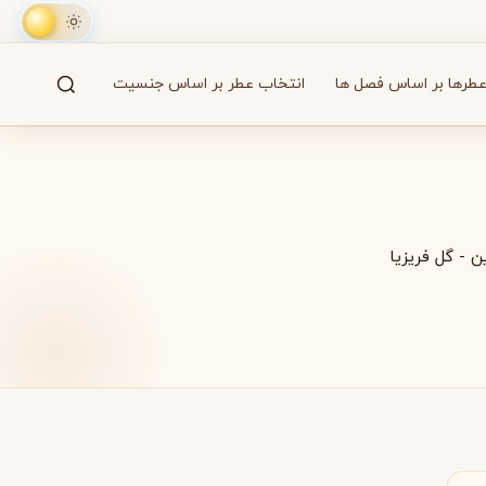
طرها بر اساس فصل ها
انتخاب عطر بر اساس جنسیت
جستجو
61 برند
ن
-
گل فریزیا
A
B
C
D
E
F
G
H
I
J
K
L
M
همه
آزارو
Azzaro
بایردو