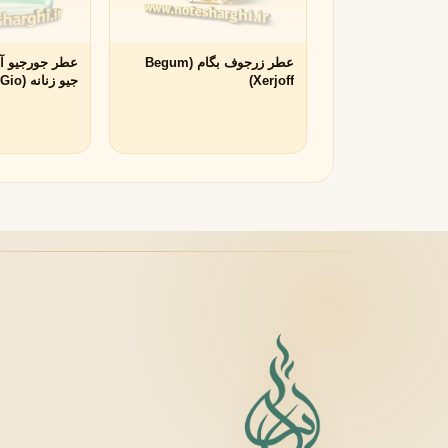
لانکوم
لطافه
L
L
Lattafa
Lancôme
عطر زرجوف بگام (Begum
عطر جورجیو آر
Xerjoff)
جیو زنا
M
i for women)
میسون الحمبرا
میسون فرانسیس کرکجا
M
M
Maison Francis Kurkdjian
Maison Alhambra
N
نارسیسو رودریگز
ناتورا
N
N
Natura
Narciso Rodriguez
O
او بوتیکاریو
O
O Boticário
P
پاکو رابان
پارفومز دی مارلی
P
P
Parfums de Marly
Paco Rabanne