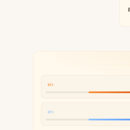
Byredo
67٪
67٪