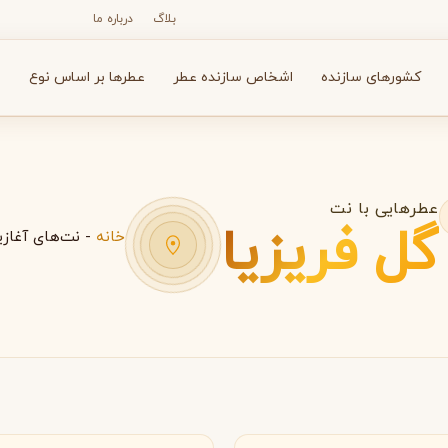
بلاگ
درباره ما
کشورهای سازنده
اشخاص سازنده عطر
عطرها بر اساس نوع
ع
عطرهایی با نت
گل فریزیا
خانه
-
نت‌های آغازی
N
O
P
R
S
T
V
X
Y
Z
آرماف
آون
A
A
A
Avon
Armaf
الیا
ایتالیا
بولگاری
بای کیلیان