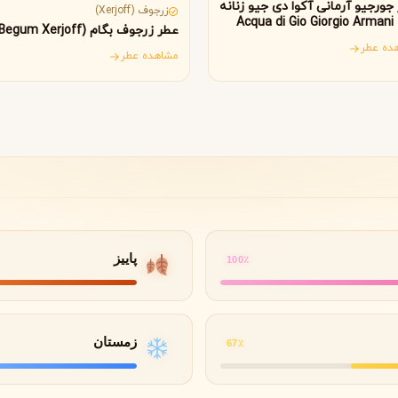
B
B
B
جورجیو آرمانی آکوا دی جیو زنانه
By Kilian
Bvlgari
زرجوف (Xerjoff)
(Acqua di Gio Giorgio Armani 
عطر زرجوف بگام (Begum Xerjoff)
wom
ده عطر
مشاهده عطر
شنل
کرید
C
C
Creed
Chanel
دولچه گابانا
D
Dolce&Gabbana
پاییز
100٪
زمستان
67٪