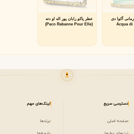
لی لابو
لویی ویتون
L
L
Louis Vuitton
Le Labo
مانی آکوا دی
عطر پاکو رابان پور اله او دته
نه (Acqua di Gio
(Paco Rabanne Pour Elle)
Giorgio Arman
ن
میسون مارتین مارژیلا
مانسرا
M
M
M
Mancera
Maison Martin Margiela
مشاهده همه برندها
نیشان
N
Nishane
دسترسی سریع
لینک‌های مهم
صفحه اصلی
برندها
پنهالیگونز
پرادا
P
P
Prada
Penhaligon's
نت‌های عطرها
رایحه‌ها