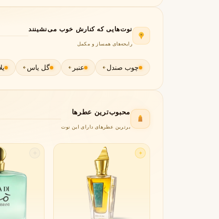
جورجیو آرمانی
ژیوانشی
G
G
Givenchy
Giorgio Armani
نوت‌هایی که کنارش خوب می‌نشینند
H
رایحه‌های همساز و مکمل
هرمس
هوگو باس
H
H
Hugo Boss
Hermès
چوب صندل
عنبر
گل یاس
یل
I
اینیشیو
I
Initio
محبوب‌ترین عطرها
J
برترین عطرهای دارای این نوت
ژان پل گوتیه
جو مالون
J
J
✧
✦
Jo Malone
Jean Paul Gaultier
K
کایالی
K
Kayali
L