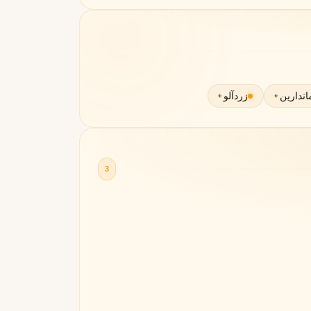
اندارین
زردآلو
3