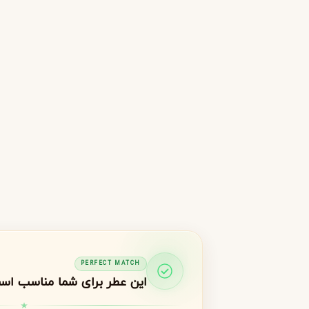
جورجیو آرمانی
ژیوانشی
G
G
Givenchy
Giorgio Armani
H
هرمس
هوگو باس
H
H
Hugo Boss
Hermès
I
اینیشیو
I
Initio
J
ژان پل گوتیه
جو مالون
J
J
Jo Malone
Jean Paul Gaultier
K
PERFECT MATCH
کایالی
این عطر برای شما مناسب اس
K
Kayali
L