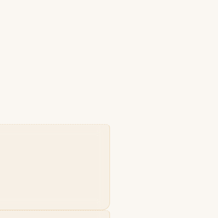
زرجوف
X
Xerjoff
Y
ایو سن لورن
Y
Yves Saint Laurent
Z
زارا
زولوجیست
Z
Z
Zoologist
zara