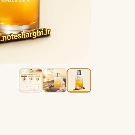
B
B
Burberry
Bath & Body Works
C
کلوین کلاین
کارولینا هررا
C
C
Carolina Herrera
Calvin Klein
D
دیور
دیپتیک
D
D
Diptyque
Dior
E
الیزابت آردن
اتات لیبر د اورنج
E
E
Etat Libre d'Orange
Elizabeth Arden
F
فردریک مال
F
Frederic Malle
G