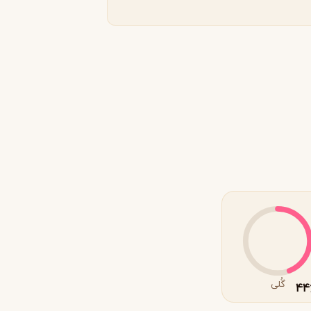
گُلی
44