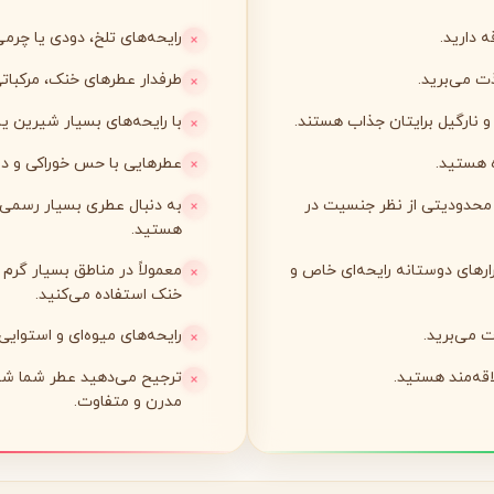
 دارید.
رایحه‌های تلخ، دودی یا چرمی
لی لابو
لویی ویتون
L
L
Louis Vuitton
Le Labo
ت می‌برید.
طرفدار عطرهای خنک، مرکباتی 
 و نارگیل برایتان جذاب هستند.
با رایحه‌های بسیار شیرین یا گ
ن
میسون مارتین مارژیلا
مانسرا
M
M
M
 هستید.
عطرهایی با حس خوراکی و د
Mancera
Maison Martin Margiela
محدودیتی از نظر جنسیت در
به دنبال عطری بسیار رسمی ب
هستید.
نیشان
N
رارهای دوستانه رایحه‌ای خاص و
معمولاً در مناطق بسیار گرم
Nishane
خنک استفاده می‌کنید.
ت می‌برید.
رایحه‌های میوه‌ای و استوایی
اقه‌مند هستید.
ترجیح می‌دهید عطر شما ش
مدرن و متفاوت.
پنهالیگونز
پرادا
P
P
Prada
Penhaligon's