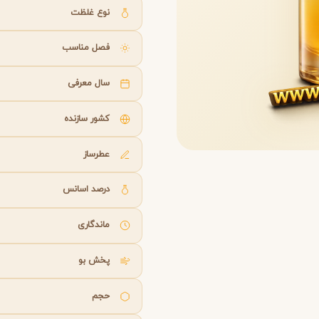
B
B
B
By Kilian
Bvlgari
نوع غلظت
فصل مناسب
شنل
کرید
C
C
Creed
Chanel
سال معرفی
کشور سازنده
دولچه گابانا
D
Dolce&Gabbana
عطرساز
درصد اسانس
ماندگاری
پخش بو
حجم