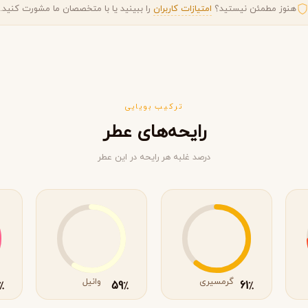
هنوز مطمئن نیستید؟
امتیازات کاربران
را ببینید یا با متخصصان ما مشورت کنید.
ترکیب بویایی
رایحه‌های عطر
درصد غلبه هر رایحه در این عطر
ویکتوریا سکرت
ویکتور اند رولف
V
V
Viktor&Rolf
Victoria's Secret
گرمسیری
وانیل
59
61
٪
٪
٪