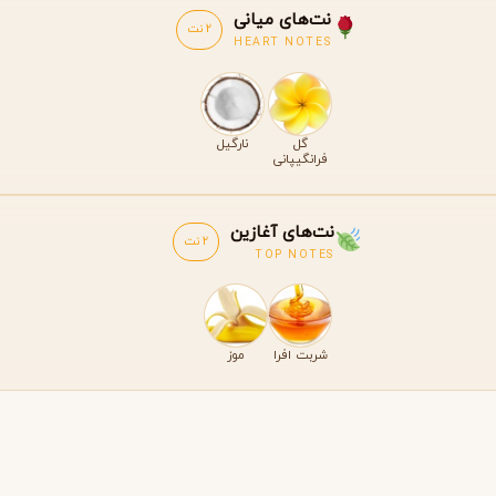
نت‌های میانی
2 نت
HEART NOTES
گل
نارگیل
فرانگیپانی
نت‌های آغازین
2 نت
TOP NOTES
شربت افرا
موز