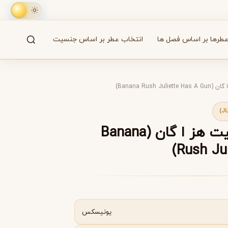
طرها بر اساس فصل ها
انتخاب عطر بر اساس جنسیت
جستجو
61 برند
Banana Rush)
A
B
C
D
E
F
G
H
I
J
K
L
M
همه
عطر بنانا راش ژولیت هز ا گان (Banana
Rush Jul
آزارو
Azzaro
یونیسکس
بایردو