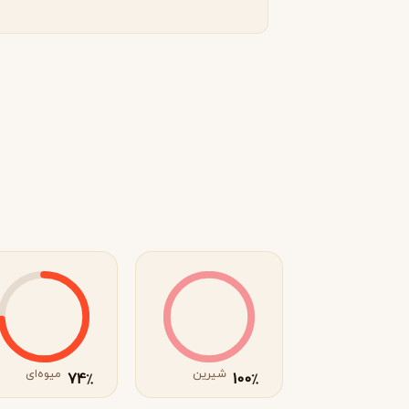
R
روژا داو
R
Roja Dove
S
سرج لوتنس
S
Serge Lutens
T
تیری موگلر
تام فورد
T
T
TOM FORD
Thierry Mugler
V
والنتینو
ورساچه
V
V
Versace
Valentino
X
شیرین
میوه‌ای
74
100
٪
٪