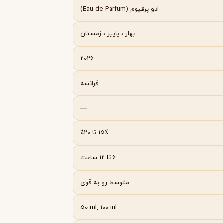
Byredo
ادو پرفیوم (Eau de Parfum)
بهار
،
پاییز
،
زمستان
2026
فرانسه
—
15٪ تا 20٪
6 تا 12 ساعت
متوسط رو به قوی
50 ml, 100 ml