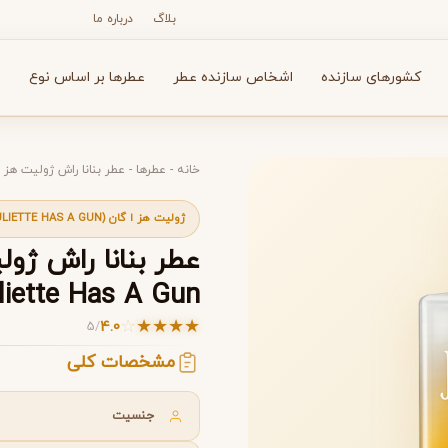
بلاگ
درباره ما
کشورهای سازنده
اشخاص سازنده عطر
عطرها بر اساس نوع
ع
خانه
-
عطرها
-
عطر بنانا راش ژولیت هز ا گان ( Juliette Has A Gun
ژولیت هز ا گان (JULIETTE HAS A GUN)
N
O
P
R
S
T
V
X
Y
Z
iette Has A Gun)
☆
★
★
★
★
4.0
5
/
آرماف
آون
A
A
A
مشخصات کلی
Avon
Armaf
جنسیت
لیت هز ا گان (Banana Rush Juliette Has A Gun)
لیت هز ا گان (Banana Rush Juliette Has A Gun)
بولگاری
بای کیلیان