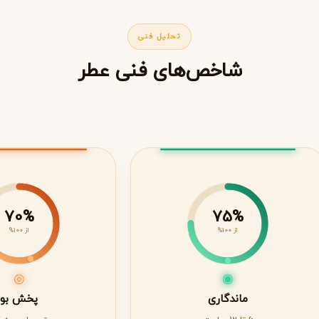
تحلیل فنی
شاخص‌های فنی عطر
70%
75%
از 100%
از 100%
◎
◉
ماندگاری
پخش بو