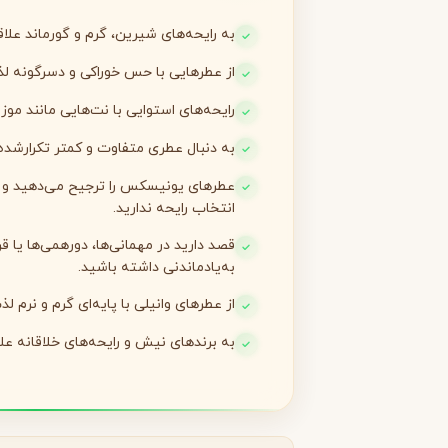
به رایحه‌های شیرین، گرم و گورماند علاقه
لانکوم
لطافه
L
L
Lattafa
Lancôme
از عطرهایی با حس خوراکی و دسرگونه لذ
M
رایحه‌های استوایی با نت‌هایی مانند موز
میسون الحمبرا
میسون فرانسیس کرکجا
M
M
به دنبال عطری متفاوت و کمتر تکرارشده
Maison Francis Kurkdjian
Maison Alhambra
عطرهای یونیسکس را ترجیح می‌دهید و 
N
انتخاب رایحه ندارید.
نارسیسو رودریگز
ناتورا
N
N
قصد دارید در مهمانی‌ها، دورهمی‌ها یا ق
Natura
Narciso Rodriguez
به‌یادماندنی داشته باشید.
O
از عطرهای وانیلی با پایه‌ای گرم و نرم لذ
او بوتیکاریو
O
به برندهای نیش و رایحه‌های خلاقانه عل
O Boticário
P
پاکو رابان
پارفومز دی مارلی
P
P
Parfums de Marly
Paco Rabanne