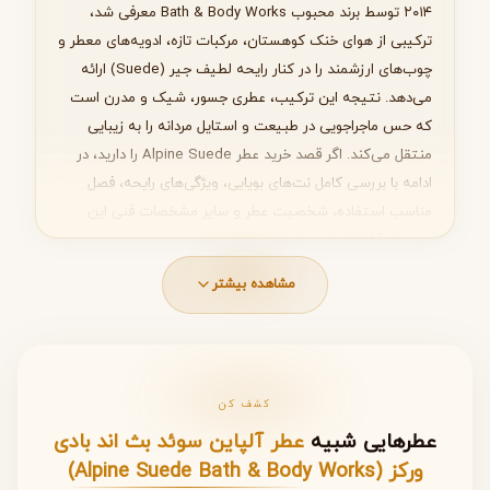
۲۰۱۴ توسط برند محبوب Bath & Body Works معرفی شد،
بعدی
ترکیبی از هوای خنک کوهستان، مرکبات تازه، ادویه‌های معطر و
چوب‌های ارزشمند را در کنار رایحه لطیف جیر (Suede) ارائه
می‌دهد. نتیجه این ترکیب، عطری جسور، شیک و مدرن است
که حس ماجراجویی در طبیعت و استایل مردانه را به زیبایی
منتقل می‌کند. اگر قصد خرید عطر Alpine Suede را دارید، در
ادامه با بررسی کامل نت‌های بویایی، ویژگی‌های رایحه، فصل
مناسب استفاده، شخصیت عطر و سایر مشخصات فنی این
محصول آشنا خواهید شد.
مشاهده بیشتر
مشخصات فنی عطر Alpine Suede Bath &
Body Works
کشف کن
ویژگی
اطلاعات
عطرهایی شبیه
عطر آلپاین سوئد بث اند بادی
برند
Bath & Body Works
ورکز (Alpine Suede Bath & Body Works)