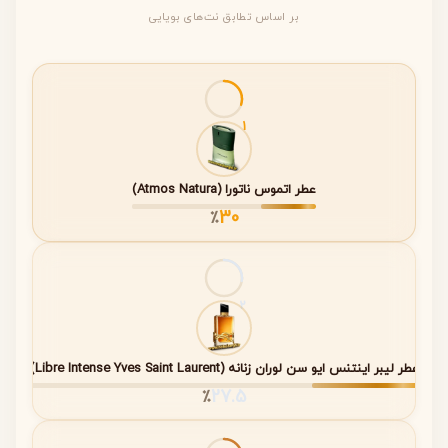
نام عطر
Alpine Suede
بر اساس تطابق نت‌های بویایی
سال معرفی
2014
جنسیت
مردانه
1
خانواده بویایی
چرمی (Leather)
غلظت
اطلاعات رسمی توسط برند منتشر
عطر اتموس ناتورا (Atmos Natura)
نشده است.
30
٪
نت ابتدایی
هوای کوهستان، ترنج، نارنگی ماندارین
نت میانی
هل، فلفل سیاه
2
نت پایه
وتیور، جیر (Suede)، چوب ساج
عطر لیبر اینتنس ایو سن لوران زنانه (Libre Intense Yves Saint Laurent)
ماندگاری
اطلاعات رسمی منتشر نشده است.
27.5
٪
پخش بو
اطلاعات رسمی منتشر نشده است.