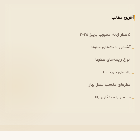
در منابع رسمی موجود، حجم‌های دقیق عرضه‌شده برای Alpine
Suede ذکر نشده است. در صورت عرضه این محصول در بازارهای
آخرین مطالب
مختلف، ممکن است حجم‌ها بسته به نوع محصول (ادکلن، بادی
اسپری یا سایر محصولات مراقبتی) متفاوت باشند.
۵ عطر زنانه محبوب پاییز ۲۰۲۵
←
آشنایی با نت‌های عطرها
←
بهترین فصل استفاده
انواع رایحه‌های عطرها
←
ترکیب هوای کوهستان، مرکبات تازه، ادویه‌های معطر، وتیور و
راهنمای خرید عطر
←
چوب ساج باعث شده این عطر حس طبیعت و فضای آزاد را
تداعی کند. با توجه به ساختار رایحه، بسیاری از علاقه‌مندان آن
عطرهای مناسب فصل بهار
←
را مناسب استفاده در روزهای معتدل سال می‌دانند، اما برند
۱۰ عطر با ماندگاری بالا
←
توصیه رسمی درباره فصل استفاده منتشر نکرده است.
فضای طبیعت و هوای آزاد
رایحه‌ای مناسب استایل‌های کژوال و روزمره
🏔 الهام گرفته از هوای تازه کوهستان
نت شرقی
— کلیه حقوق مادی و معنوی این وب‌سایت محفوظ است.