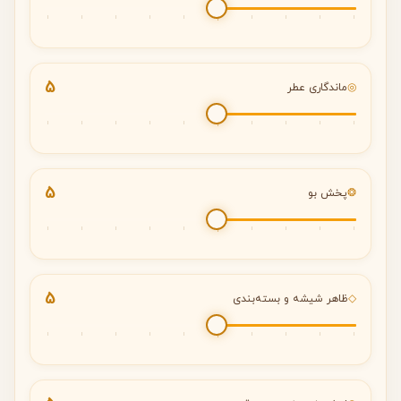
5
◎
ماندگاری عطر
5
❂
پخش بو
5
◇
ظاهر شیشه و بسته‌بندی