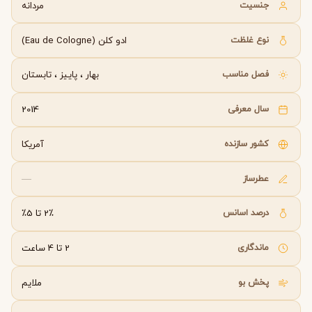
جنسیت
مردانه
نوع غلظت
ادو کلن (Eau de Cologne)
فصل مناسب
بهار
،
پاییز
،
تابستان
سال معرفی
2014
کشور سازنده
آمریکا
عطرساز
—
درصد اسانس
2٪ تا 5٪
ماندگاری
2 تا 4 ساعت
پخش بو
ملایم