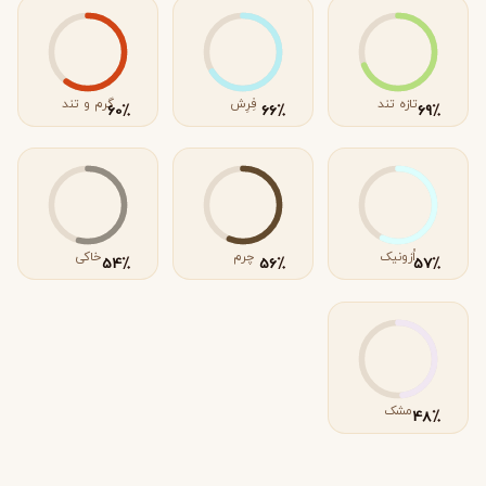
تازه تند
فِرِش
گرم و تند
٪
٪
٪
60
66
69
اُزونیک
چرم
خاکی
٪
٪
٪
54
56
57
مشک
٪
48