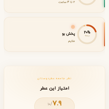
2 تا 4 ساعت
◎
20%
پخش بو
از 100%
ملایم
نظر جامعه عطردوستان
امتیاز این عطر
7.9
/
۱۰