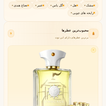
مشک
هل
گل یاس
عنبر
نعناع هندی
رایحه های چوبی
محبوب‌ترین عطرها
9
برترین عطرهای دارای این نوت
✦