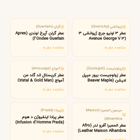
فرانسه
فرانسه
ژیوانشی (Givenchy)
گرلن (Guerlain)
عطر 3 اونیو جرج ژیوانشی 3
عطر گرلن آپرخ لوندی (Apres
l’Ondee Guerlain)
(3 Avenue George V
Givenchy)
مشاهده عطر
مشاهده عطر
کانادا
عمان
زولوجیست (Zoologist)
آمواج (Amouage)
عطر زولوجیست بیور میپل
عطر کریستال اند گلد من
ادیشن (Beaver Maple
آمواج (Cristal & Gold Man
Amouage)
Edition Zoologist
مشاهده عطر
مشاهده عطر
Perfumes)
امارات متحده عربی
ایتالیا
میسون الحمبرا (Maison
پرادا (Prada)
عطر پرادا اینفیوژن د هوم
Alhambra)
(Infusion d’Homme Prada)
عطر الحمبرا آفرو لدر (Afro
Leather Maison Alhambra)
مشاهده عطر
مشاهده عطر