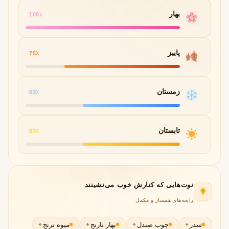
بهار
100٪
پاییز
75٪
زمستان
63٪
تابستان
63٪
نوت‌هایی که کنارش خوب می‌نشینند
رایحه‌های همساز و مکمل
سدر
چوب صندل
بهار نارنج
میوه ترنج