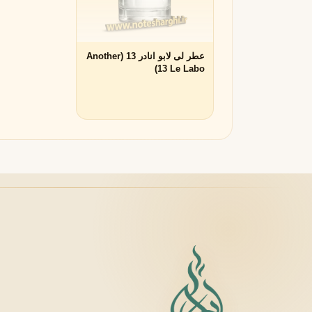
لانکوم
لطافه
L
L
Lattafa
Lancôme
عطر لی لابو انادر 13 (Another
M
13 Le Labo)
میسون الحمبرا
میسون فرانسیس کرکجا
M
M
Maison Francis Kurkdjian
Maison Alhambra
N
نارسیسو رودریگز
ناتورا
N
N
Natura
Narciso Rodriguez
O
او بوتیکاریو
O
O Boticário
P
پاکو رابان
پارفومز دی مارلی
P
P
Parfums de Marly
Paco Rabanne