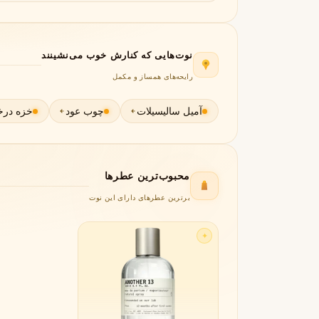
جورجیو آرمانی
ژیوانشی
G
G
Givenchy
Giorgio Armani
H
نوت‌هایی که کنارش خوب می‌نشینند
رایحه‌های همساز و مکمل
هرمس
هوگو باس
H
H
Hugo Boss
Hermès
آمیل سالیسیلات
چوب عود
خزه درخ
I
اینیشیو
I
Initio
محبوب‌ترین عطرها
J
برترین عطرهای دارای این نوت
ژان پل گوتیه
جو مالون
J
J
Jo Malone
Jean Paul Gaultier
✦
K
کایالی
K
Kayali
L