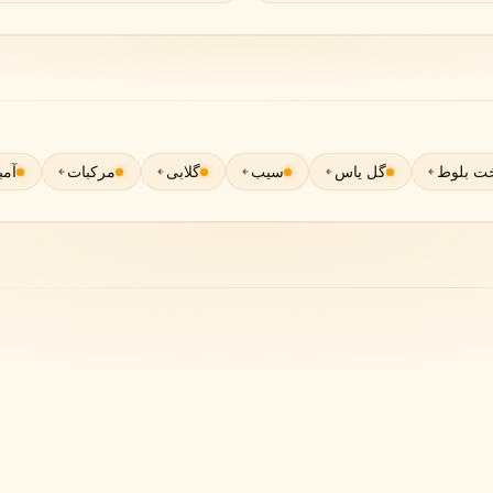
گوچی
گرلن
G
G
Guerlain
Gucci
ت بلوط
گل یاس
سیب
گلابی
مرکبات
آمب
ژولیت هز ا گان
J
Juliette Has A Gun