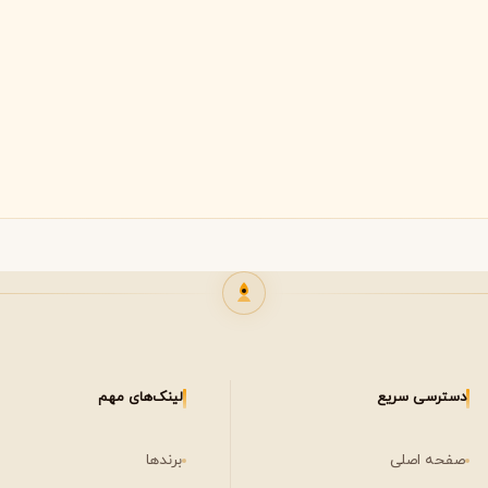
لی لابو
لویی ویتون
L
L
Louis Vuitton
Le Labo
ن
میسون مارتین مارژیلا
مانسرا
M
M
M
Mancera
Maison Martin Margiela
نیشان
N
مشاهده همه برندها
Nishane
دسترسی سریع
لینک‌های مهم
صفحه اصلی
برندها
پنهالیگونز
پرادا
P
P
Prada
Penhaligon's