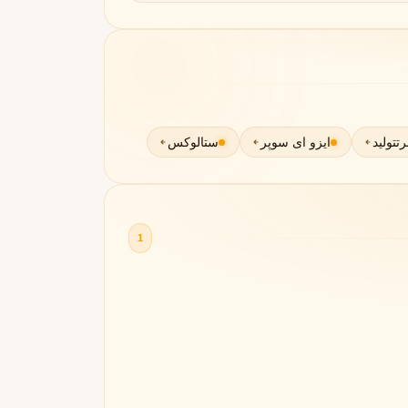
رتتولید
ایزو ای سوپر
ستالوکس
1