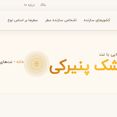
بلاگ
درباره ما
کشورهای سازنده
اشخاص سازنده عطر
عطرها بر اساس نوع
ع
یی با نت
ک پنیرکی
خانه
-
نت‌های 
N
O
P
R
S
T
V
X
Y
Z
آرماف
آون
A
A
A
Avon
Armaf
بولگاری
بای کیلیان