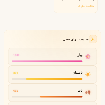
مشاهده عطر
مناسب برای فصل
بهار
100٪
تابستان
80٪
پاییز
60٪