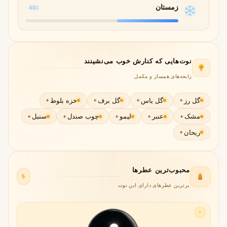
زمستان
40٪
نوت‌هایی که کنارش خوب می‌نشینند
رایحه‌های همساز و مکمل
گل رز
گل یاس
گل برف
خزه بلوط
مشک
عنبر
لیمو
چوب صندل
سنبل
ریحان
محبوب‌ترین عطرها
5
برترین عطرهای دارای این نوت
✦