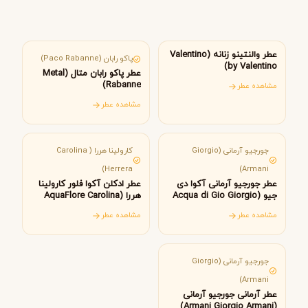
ایتالیا
اسپانیا
عطر والنتینو زنانه (Valentino
پاکو رابان (Paco Rabanne)
by Valentino)
عطر پاکو رابان متال (Metal
Rabanne)
مشاهده عطر
مشاهده عطر
ایتالیا
آمریکا
جورجیو آرمانی (Giorgio
کارولینا هررا ( Carolina
Herrera)
Armani)
عطر جورجیو آرمانی آکوا دی
عطر ادکلن آکوا فلور کارولینا
جیو (Acqua di Gio Giorgio
هررا (AquaFlore Carolina
Herrera)
Armani)
مشاهده عطر
مشاهده عطر
ایتالیا
جورجیو آرمانی (Giorgio
Armani)
عطر آرمانی جورجیو آرمانی
(Armani Giorgio Armani)