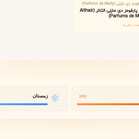
B
B
B
By Kilian
Bvlgari
مز دی مارلی (Parfums de Marly)
عطر پارفومز دی مارلی الثائر (Althaïr
Parfums de Ma
ده عطر
شنل
کرید
C
C
Creed
Chanel
دولچه گابانا
D
Dolce&Gabbana
زمستان
100٪