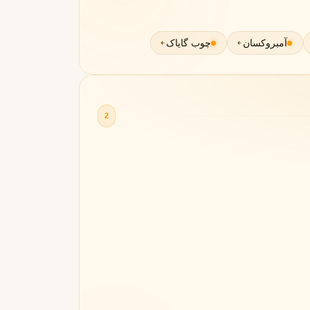
آمبروکسان
چوب گایاک
2