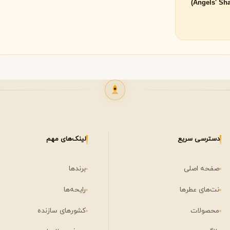
لی لابو
لویی ویتون
L
L
Louis Vuitton
Le Labo
ن
میسون مارتین مارژیلا
مانسرا
M
M
M
Mancera
Maison Martin Margiela
مشاهده همه برندها
نیشان
N
Nishane
دسترسی سریع
لینک‌های مهم
صفحه اصلی
برندها
نت‌های عطرها
رایحه‌ها
محصولات
کشورهای سازنده
پنهالیگونز
پرادا
P
P
Prada
Penhaligon's