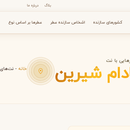
بلاگ
درباره ما
کشورهای سازنده
اشخاص سازنده عطر
عطرها بر اساس نوع
ع
ایی با نت
دام شیرین
خانه
-
نت‌های 
N
O
P
R
S
T
V
X
Y
Z
آرماف
آون
A
A
A
Avon
Armaf
انسه
بولگاری
بای کیلیان