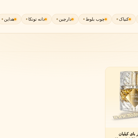
گوچی
گرلن
G
G
Guerlain
Gucci
کنیاک
چوب بلوط
دارچین
دانه تونکا
هداین
ژولیت هز ا گان
J
Juliette Has A Gun
بای کیلیان