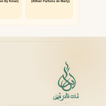
(Angels' Share By Kilian)
(Althaïr Parfums de Marly)
لانکوم
لطافه
L
L
Lattafa
Lancôme
M
میسون الحمبرا
میسون فرانسیس کرکجا
M
M
Maison Francis Kurkdjian
Maison Alhambra
N
نارسیسو رودریگز
ناتورا
N
N
Natura
Narciso Rodriguez
O
او بوتیکاریو
O
O Boticário
P
پاکو رابان
پارفومز دی مارلی
P
P
Parfums de Marly
Paco Rabanne