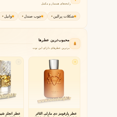
رایحه‌های همساز و مکمل
جورجیو آرمانی
ژیوانشی
G
G
Givenchy
Giorgio Armani
شکلات پرالین
چوب صندل
وانیل
H
هرمس
هوگو باس
H
H
Hugo Boss
Hermès
محبوب‌ترین عطرها
I
برترین عطرهای دارای این نوت
اینیشیو
I
Initio
✧
✦
J
ژان پل گوتیه
جو مالون
J
J
Jo Malone
Jean Paul Gaultier
K
کایالی
K
Kayali
عطر پارفومز دی مارلی الثائر
عطر انجلز شیر 
L