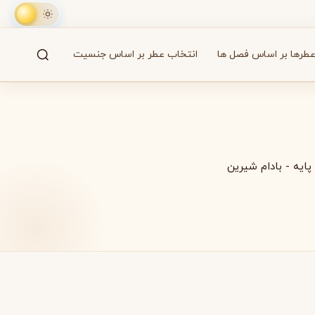
طرها بر اساس فصل ها
انتخاب عطر بر اساس جنسیت
جستجو
61 برند
پایه
-
بادام شیرین
A
B
C
D
E
F
G
H
I
J
K
L
M
همه
آزارو
Azzaro
بایردو