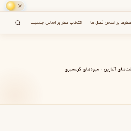
طرها بر اساس فصل ها
انتخاب عطر بر اساس جنسیت
جستجو
61 برند
ت‌های آغازین
-
میوه‌های گرمسیری
A
B
C
D
E
F
G
H
I
J
K
L
M
همه
آزارو
Azzaro
بایردو