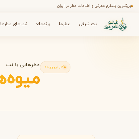
بزرگترین پلتفرم معرفی و اطلاعات عطر در ایران
نت شرقی
عطرها
برندها
نت های عطرها
جستجو در میان هزاران عطر
برندها
✦
عطرهایی با نت
کاوش رایحه
میوه‌
A
افنان
آمواج
A
A
Amouage
Afnan
B
امارات متحده عربی
بث اند بادی ورکز
باربری