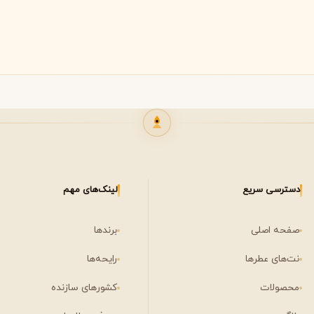
لی لابو
لویی ویتون
L
L
Louis Vuitton
Le Labo
ن
میسون مارتین مارژیلا
مانسرا
M
M
M
Mancera
Maison Martin Margiela
مشاهده همه برندها
نیشان
N
Nishane
دسترسی سریع
لینک‌های مهم
صفحه اصلی
برندها
نت‌های عطرها
رایحه‌ها
محصولات
کشورهای سازنده
پنهالیگونز
پرادا
P
P
Prada
Penhaligon's