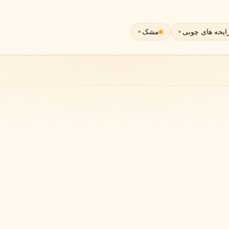
گوچی
گرلن
G
G
Guerlain
Gucci
ایحه های چوبی
مشک
ژولیت هز ا گان
J
Juliette Has A Gun