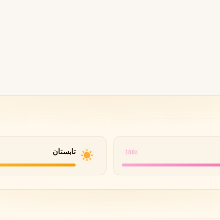
B
B
B
By Kilian
Bvlgari
شنل
کرید
C
C
Creed
Chanel
دولچه گابانا
D
Dolce&Gabbana
تابستان
100٪