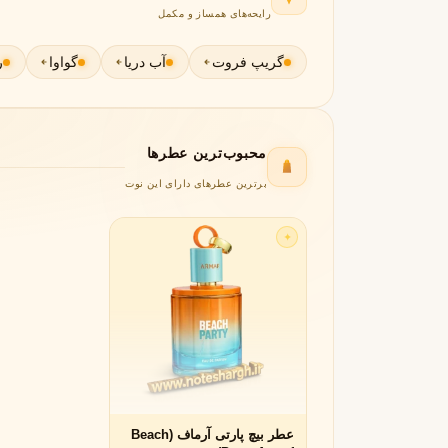
رایحه‌های همساز و مکمل
جورجیو آرمانی
ژیوانشی
G
G
Givenchy
Giorgio Armani
گریپ فروت
آب دریا
گواوا
ر
H
هرمس
هوگو باس
H
H
Hugo Boss
Hermès
محبوب‌ترین عطرها
I
برترین عطرهای دارای این نوت
اینیشیو
I
Initio
✦
J
ژان پل گوتیه
جو مالون
J
J
Jo Malone
Jean Paul Gaultier
K
کایالی
K
Kayali
عطر بیچ پارتی آرماف (Beach
L