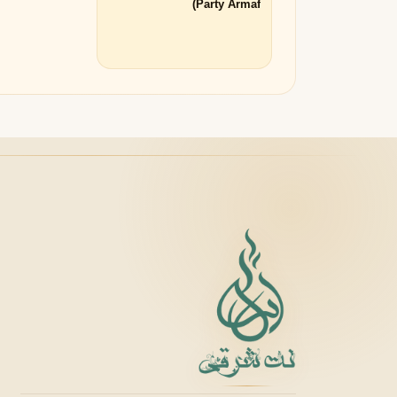
Party Armaf)
لانکوم
لطافه
L
L
Lattafa
Lancôme
M
میسون الحمبرا
میسون فرانسیس کرکجا
M
M
Maison Francis Kurkdjian
Maison Alhambra
N
نارسیسو رودریگز
ناتورا
N
N
Natura
Narciso Rodriguez
O
او بوتیکاریو
O
O Boticário
P
پاکو رابان
پارفومز دی مارلی
P
P
Parfums de Marly
Paco Rabanne