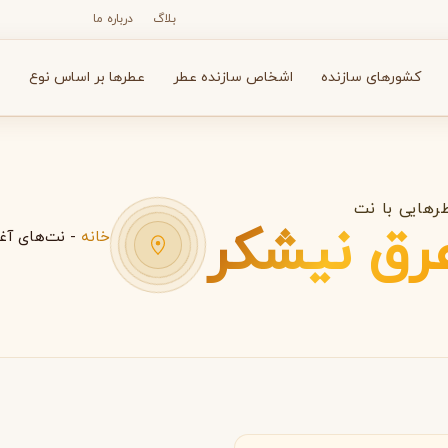
بلاگ
درباره ما
کشورهای سازنده
اشخاص سازنده عطر
عطرها بر اساس نوع
ع
رهایی با نت
رق نیشکر
خانه
-
نت‌های آغا
N
O
P
R
S
T
V
X
Y
Z
آرماف
آون
A
A
A
Avon
Armaf
ئد
بولگاری
بای کیلیان