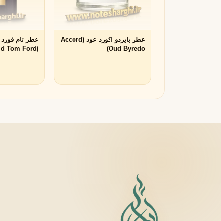
لانکوم
لطافه
L
L
Lattafa
Lancôme
عطر بایردو اکورد عود (Accord
عطر تام فورد 
M
(Velvet Orchid Tom Ford)
Oud Byredo)
میسون الحمبرا
میسون فرانسیس کرکجا
M
M
Maison Francis Kurkdjian
Maison Alhambra
N
نارسیسو رودریگز
ناتورا
N
N
Natura
Narciso Rodriguez
O
او بوتیکاریو
O
O Boticário
P
پاکو رابان
پارفومز دی مارلی
P
P
Parfums de Marly
Paco Rabanne