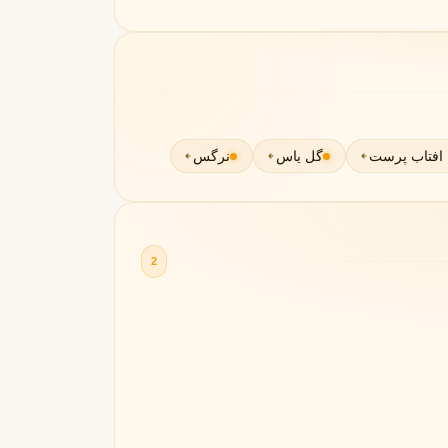
افتاب پرست
گل یاس
نرگس
2