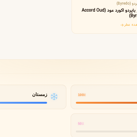
B
B
B
By Kilian
Bvlgari
و (Byredo)
عطر بایردو اکورد عود (Accord Oud
Byr
ده عطر
شنل
کرید
C
C
Creed
Chanel
دولچه گابانا
D
Dolce&Gabbana
زمستان
100٪
50٪