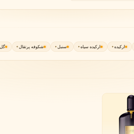
گوچی
گرلن
G
G
Guerlain
Gucci
ارکیده
ارکیده سیاه
سنبل
شکوفه پرتقال
گل 
ژولیت هز ا گان
J
Juliette Has A Gun