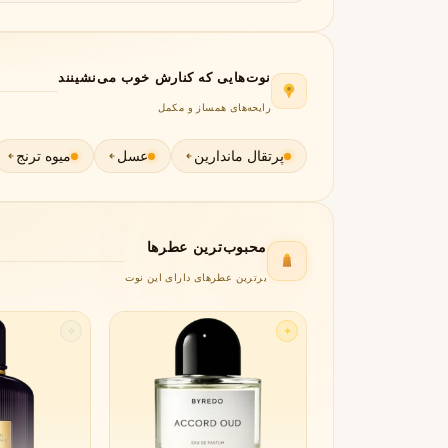
جورجیو آرمانی
ژیوانشی
G
G
Givenchy
Giorgio Armani
H
نوت‌هایی که کنارش خوب می‌نشینند
رایحه‌های همساز و مکمل
هرمس
هوگو باس
H
H
Hugo Boss
Hermès
پرتقال ماندارین
عسل
میوه ترنج
I
اینیشیو
I
Initio
محبوب‌ترین عطرها
J
برترین عطرهای دارای این نوت
ژان پل گوتیه
جو مالون
J
J
Jo Malone
Jean Paul Gaultier
✧
✦
K
کایالی
K
Kayali
L