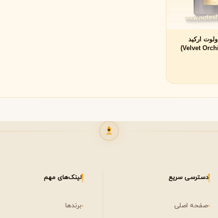
لی لابو
لویی ویتون
L
L
Louis Vuitton
Le Labo
ولوت ارکید
ن
میسون مارتین مارژیلا
مانسرا
M
M
M
Mancera
Maison Martin Margiela
نیشان
N
مشاهده همه برندها
Nishane
دسترسی سریع
لینک‌های مهم
صفحه اصلی
برندها
پنهالیگونز
پرادا
P
P
Prada
Penhaligon's