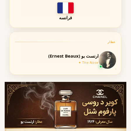
می‌مانند و روی لباس حتی بیشتر نیز حس می‌شوند.
فرانسه
ماندگاری طولانی روی پوست
باقی‌ماندن رایحه روی لباس تا ساعت‌ها
مناسب استفاده طولانی‌مدت در مراسم
عطار
پخش بو (Projection / Sillage)
ارنست بو (Ernest Beaux)
The Nose ✦
کویر د روسی پارفوم دارای پخش بوی قوی و هاله‌ای قابل توجه
است. رایحه چرمی آن در اطراف شما حضور دارد و حس رسمی و
قدرتمند ایجاد می‌کند.
هاله بوی مشخص
مناسب فضاهای رسمی
ایجاد امضای بویایی خاص