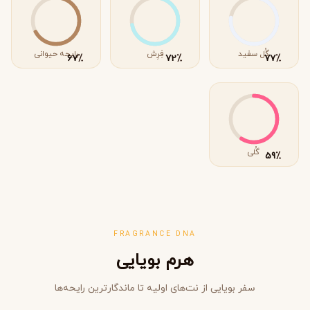
گُل سفید
فِرِش
رایحه حیوانی
٪
٪
٪
67
72
77
گُلی
٪
59
FRAGRANCE DNA
هرم بویایی
سفر بویایی از نت‌های اولیه تا ماندگارترین رایحه‌ها