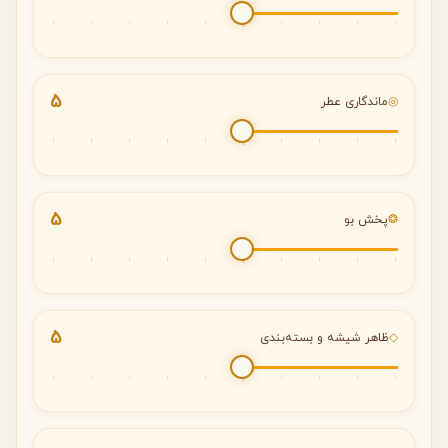
5
◎
ماندگاری عطر
5
❂
پخش بو
5
◇
ظاهر شیشه و بسته‌بندی