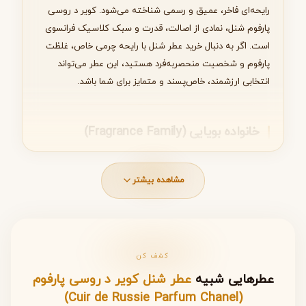
رایحه‌ای فاخر، عمیق و رسمی شناخته می‌شود. کویر د روسی
بعدی
پارفوم شنل، نمادی از اصالت، قدرت و سبک کلاسیک فرانسوی
است. اگر به دنبال خرید عطر شنل با رایحه چرمی خاص، غلظت
پارفوم و شخصیت منحصربه‌فرد هستید، این عطر می‌تواند
انتخابی ارزشمند، خاص‌پسند و متمایز برای شما باشد.
خانواده بویایی (Fragrance Family)
دسته‌بندی اصلی:
چرمی (Leather)
مشاهده بیشتر
کویر د روسی پارفوم در خانواده عطرهای چرمی قرار می‌گیرد.
رایحه‌های چرمی معمولاً حس قدرت، وقار، جسارت و شخصیت
مستقل را منتقل می‌کنند. این دسته از عطرها بیشتر مورد توجه
افرادی است که به دنبال رایحه‌ای کلاسیک، رسمی و متفاوت
هستند.
کشف کن
عطرهایی شبیه
عطر شنل کویر د روسی پارفوم
رایحه‌ای عمیق و رسمی
(Cuir de Russie Parfum Chanel)
ساختاری کلاسیک و ماندگار