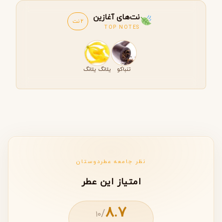
نت‌های آغازین
2 نت
TOP NOTES
تنباکو
یلانگ یلانگ
نظر جامعه عطردوستان
امتیاز این عطر
8.7
/
۱۰