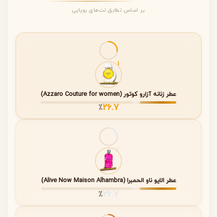
مناسب فضاهای رسمی و خاص
بر اساس تطابق نت‌های بویایی
انتخابی خاص برای افراد با سلیقه متمایز
نت های عطر (Notes)
1
طبق اطلاعات رسمی ارائه‌شده، این عطر در دسته چرمی
طبقه‌بندی شده است. جزئیات دقیق نت‌های ابتدایی و میانی
عطر زنانه آزارو کوتور (Azzaro Couture for women)
در منبع مرجع ذکر نشده و تنها ساختار چرمی آن به صورت
26.7
٪
رسمی تأیید شده است.
مواد
2
تشکیل‌دهنده
نام نت
اعلام‌شده
مدت دوام و ویژگی
عطر الایو ناو الحمبرا (Alive Now Maison Alhambra)
نت ابتدایی
تنباکو، یلانگ
شروع رایحه با ساختاری
26.7
٪
(Top
یلانگ
هماهنگ با سبک چرمی
Notes)