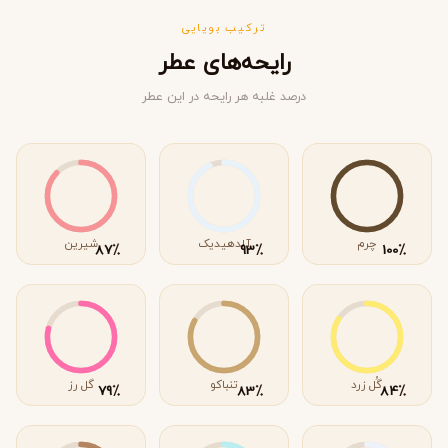
ترکیب بویایی
رایحه‌های عطر
درصد غلبه هر رایحه در این عطر
چرم
آلدهیدیک
شیرین
٪
٪
٪
87
93
100
گُل زرد
تنباکو
گل رز
٪
٪
٪
79
83
84