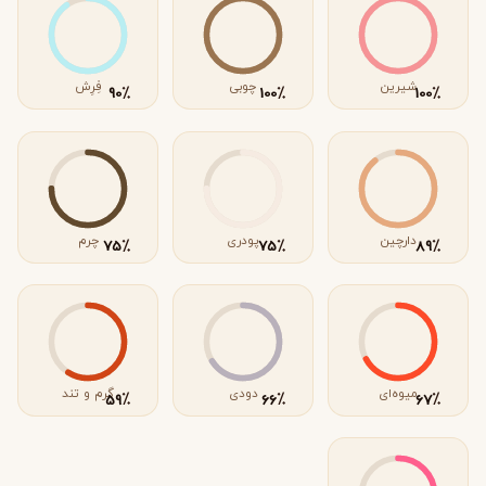
شیرین
چوبی
فِرِش
٪
٪
٪
90
100
100
دارچین
پودری
چرم
٪
٪
٪
75
75
89
میوه‌ای
دودی
گرم و تند
٪
٪
٪
59
66
67