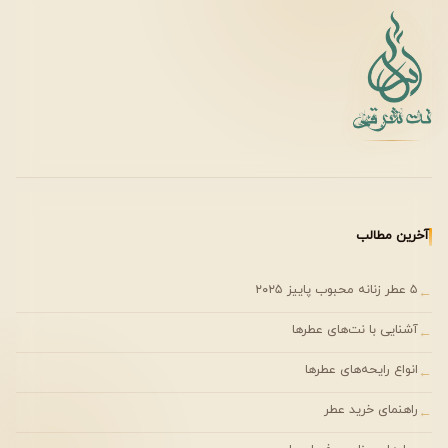
Sheldrake
باعث خلق آثاری منحصربه‌فرد و خاص شده است.
بپتم دو فو نیز نمونه‌ای از همین نگاه هنری و خلاقانه است.
نوع پوست و تأثیر آن
به دلیل ساختار گرم و شرقی، این عطر روی پوست‌های معمولی
و خشک عملکرد بسیار خوبی دارد. برای افزایش ماندگاری:
• روی نقاط نبض‌دار بدن مانند گردن و مچ دست اسپری
شود.
آخرین مطالب
• روی لباس‌های ضخیم در فصل سرد استفاده گردد.
۵ عطر زنانه محبوب پاییز ۲۰۲۵
←
طراحی و شخصیت عطر
آشنایی با نت‌های عطرها
←
بپتم دو فو عطری با شخصیت گرم، عمیق و مرموز است. این
انواع رایحه‌های عطرها
←
رایحه حس قدرت، جسارت و شکوه را منتقل می‌کند و انتخابی
راهنمای خرید عطر
←
عالی برای افرادی است که می‌خواهند امضای بویایی خاص خود را
داشته باشند.