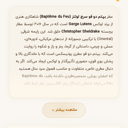
انتخاب عطر مناسب
عطر
بپتم دو فو سرج لوتنز (Baptême du Feu)
شاهکاری هنری
از برند لوکس
Serge Lutens
است که در سال ۲۰۱۶ توسط عطار
برجسته
Christopher Sheldrake
خلق شد. این رایحه شرقی
(Oriental) با ترکیبی جسورانه از نت‌های مرکباتی، ادویه‌ای،
بعدی
عسلی و چرمی، داستانی از گرما، رمز و راز و شکوه را روایت
می‌کند. بپتم دو فو عطری یونیسکس است که با ماندگاری بالا و
پخش بوی قوی، حضوری تأثیرگذار و لوکس ایجاد می‌کند. اگر به
دنبال عطری خاص، متفاوت و مناسب فصول سرد سال هستید
که امضای بویایی منحصربه‌فردی داشته باشد، Baptême du
Feu می‌تواند انتخابی ایده‌آل برای کلکسیون عطر شما باشد.
نت‌های عطر بپتم دو فو (Notes)
مشاهده بیشتر
ساختار رایحه این عطر به‌صورت لایه‌ای طراحی شده و از شروعی
مرکباتی و پرانرژی به قلبی ادویه‌ای و در نهایت به پایه‌ای عمیق