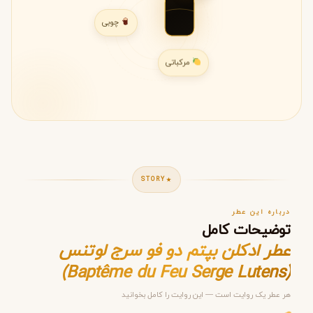
چوبی
مرکباتی
STORY
درباره این عطر
توضیحات کامل
عطر ادکلن بپتم دو فو سرج لوتنس
(Baptême du Feu Serge Lutens)
هر عطر یک روایت است — این روایت را کامل بخوانید
مرحله ۱ از ۵