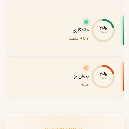
◉
20%
ماندگاری
از 100%
2 تا 4 ساعت
◎
20%
پخش بو
از 100%
ملایم
نظر جامعه عطردوستان