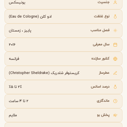
جنسیت
یونیسکس
نوع غلظت
ادو کلن (Eau de Cologne)
فصل مناسب
پاییز
،
زمستان
سال معرفی
2016
کشور سازنده
فرانسه
عطرساز
کریستوفر شلدریک (Christopher Sheldrake)
درصد اسانس
2٪ تا 5٪
ماندگاری
2 تا 4 ساعت
پخش بو
ملایم