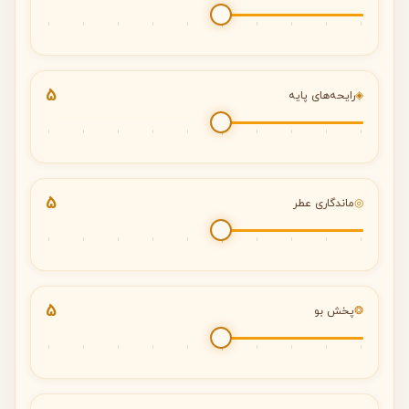
5
◈
رایحه‌های پایه
5
◎
ماندگاری عطر
5
❂
پخش بو