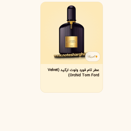
لانکوم
لطافه
L
L
Lattafa
Lancôme
M
میسون الحمبرا
میسون فرانسیس کرکجا
M
M
Maison Francis Kurkdjian
Maison Alhambra
N
آمریکا
نارسیسو رودریگز
ناتورا
عطر تام فورد ولوت ارکید (Velvet
N
N
Natura
Narciso Rodriguez
Orchid Tom Ford)
O
او بوتیکاریو
O
O Boticário
P
پاکو رابان
پارفومز دی مارلی
P
P
Parfums de Marly
Paco Rabanne