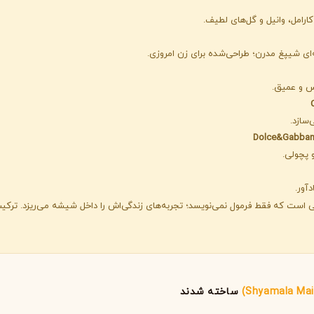
گوچی
گرلن
G
G
کارامل، وانیل و گل‌های لطیف.
Guerlain
Gucci
‌ای شیپغ مدرن؛ طراحی‌شده برای زن امروزی.
کس و عمیق.
‌سازد.
Dolce&Gabba
و پچولی.
هایی است که فقط فرمول نمی‌نویسد؛ تجربه‌های زندگی‌اش را داخل شیشه می‌ریزد. تر
ژولیت هز ا گان
J
Juliette Has A Gun
ساخته شدند