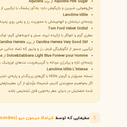
Aquolina Pink Sugar
از برند
Aquolina
جورجیو آرمانی
ژیوانشی
G
G
حال‌وهوایی شیرین و بازیگوش دارد؛ یادآور پشمک با ترکیبی از 
Givenchy
Giorgio Armani
Lancôme Idôle
H
رایحه‌ای درخشان و الهام‌بخش با محوریت رز و یاس روی زمینه
Tom Ford Velvet Orchid
هرمس
هوگو باس
H
H
عطری گرم و اغواگر با ارکیده تیره، عسل و ادویه‌های گرم؛ لو
Hugo Boss
Hermès
Carolina Herrera Very Good Girl
از برند
Carolina Herrera
I
ترکیبی جسور از انگورفرنگی قرمز، رز و وتیور که تضاد جذابی می
Dolce&Gabbana Light Blue Forever pour Homme
از
na
اینیشیو
I
رایحه‌ای تازه و پرانرژی مردانه با گریپ‌فروت، نت‌های اوزونیک 
Initio
Lancôme Idôle L’Intense
J
نسخه عمیق‌تر و گرم‌تر Idôle با گل‌های پررنگ‌تر و پایه‌ای اعتیادآور.
اگر بخواهیم جمع‌بندی کنیم، شمیمالا مِزُندیُو از آن عطرساز
ژان پل گوتیه
جو مالون
J
J
شده امضایش در دنیای عطر به‌خوبی قابل تشخیص باشد.
Jo Malone
Jean Paul Gaultier
K
کایالی
K
عطرهایی که توسط
شیامالا میسون دیو (Shyamala Maisondieu)
Kayali
L