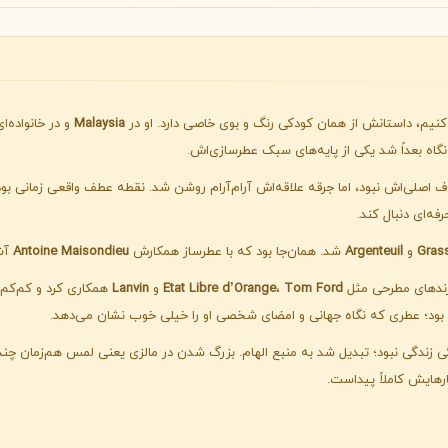
B
B
B
By Kilian
Bvlgari
شنل
کرید
C
C
Creed
Chanel
کنیم، داستانش از همان کودکی رنگ و بوی خاصی دارد. او در
Malaysia
و در خانواده‌ا
گاه بعداً شد یکی از پایه‌های سبک عطرسازی‌اش.
دولچه گابانا
اصلی‌اش نبود، اما جرقه علاقه‌اش آرام‌آرام روشن شد. نقطه عطف واقعی زمانی بو
D
Dolce&Gabbana
ه‌ای دنبال کند.
Gras
و
Argenteuil
شد. همان‌جا بود که با عطرساز همکارش
Antoine Maisondieu
آش
برندهای مطرحی مثل
Tom Ford
،
Etat Libre d’Orange
و
Lanvin
همکاری کرد و کم‌کم 
زندگی نبود؛ تبدیل شد به منبع الهام. بزرگ شدن در مالزی یعنی لمس هم‌زمان چند فر
هایش کاملاً پیداست.