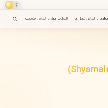
طرها بر اساس فصل ها
انتخاب عطر بر اساس جنسیت
جستجو
61 برند
A
B
C
D
E
F
G
H
I
J
K
L
M
همه
آزارو
Azzaro
بایردو