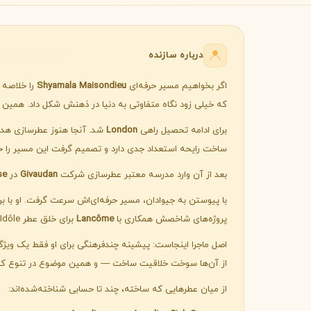
B
B
Burberry
Bath & Body Works
C
درباره سازنده
کلوین کلاین
کارولینا هررا
C
C
Carolina Herrera
Calvin Klein
اگر بخواهیم مسیر حرفه‌ای
Shyamala Maisondieu
را خلاصه 
D
که خیلی زود نگاه متفاوتی به دنیا در ذهنش شکل داد. همین ن
دیور
دیپتیک
برای ادامه تحصیل راهی
London
شد. آنجا هنوز عطرسازی هدف 
D
D
Diptyque
Dior
ساخت رایحه استعداد جدی دارد و تصمیم گرفت این مسیر را حرف
E
بعد از آن وارد مدرسه معتبر عطرسازی شرکت
Givaudan
در
se
الیزابت آردن
اتات لیبر د اورنج
E
E
با پیوستن به جیوادان، مسیر حرفه‌ای‌اش سرعت گرفت. او با 
Etat Libre d'Orange
Elizabeth Arden
پروژه‌های شاخصش همکاری با
Lancôme
برای خلق عطر Idôle بود؛ عطری که نگاه جهانی و امضای شخصی او را خیلی خوب نشان می‌دهد.
F
اصل ماجرا اینجاست: پیشینه چندفرهنگی برای او فقط یک ویژگی 
فردریک مال
از آن‌ها سوخت خلاقیت ساخت — و همین موضوع در تنوع کار
F
Frederic Malle
از میان عطرهایی که ساخته، چند تا حسابی شناخته‌شده‌اند:
G