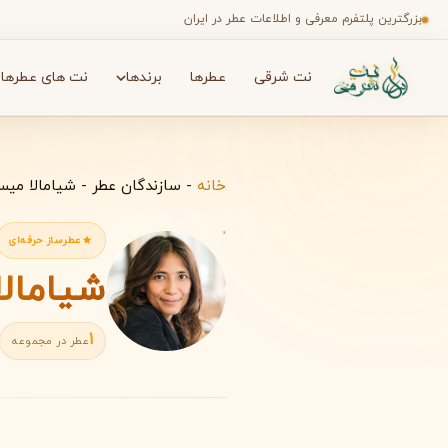
بزرگترین پلتفرم معرفی و اطلاعات عطر در ایران
نت شرقی
عطرها
برندها
نت های عطرها
جستجو در میان هزاران عطر
برندها
✦
خانه
-
سازندگان عطر
-
شیامالا میسون دیو (dieu
عطرساز حرفه‌ای
شیامالا میسون
A
1
عطر در مجموعه
افنان
آمواج
A
A
Amouage
Afnan
B
بث اند بادی ورکز
باربری