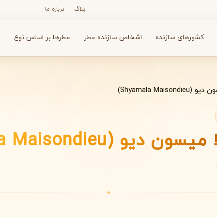
بلاگ
درباره ما
کشورهای سازنده
اشخاص سازنده عطر
عطرها بر اساس نوع
ع
Shyamala Maison)
N
O
P
R
S
T
V
X
Y
Z
 دیو (Shyamala Maisondieu)
آرماف
آون
A
A
A
Avon
Armaf
◆
بولگاری
بای کیلیان