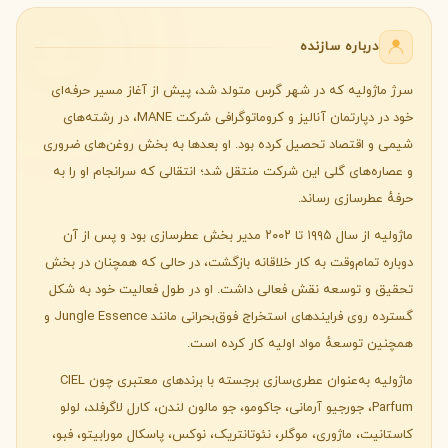
درباره سازنده
سرژ ماژولیه که در شهر گرس متولد شد، پیش از آغاز مسیر حرفه‌ای
خود در دپارتمان آنالیز و کروماتوگرافی شرکت MANE، در رشته‌های
شیمی و اقتصاد تحصیل کرده بود. او بعدها به بخش روغن‌های ضروری
و عصاره‌های گلی این شرکت منتقل شد؛ انتقالی که سرانجام او را به
حرفهٔ عطرسازی رساند.
ماژولیه از سال ۱۹۹۵ تا ۲۰۰۲ مدیر بخش عطرسازی بود و پس از آن
دوباره تمام‌وقت به کار خلاقانه بازگشت، در حالی که همچنان در بخش
تحقیق و توسعه نقش فعالی داشت. او در طول فعالیت خود به شکل
گسترده روی فرایندهای استخراج فوق‌بحرانی مانند Jungle Essence و
همچنین توسعهٔ مواد اولیه کار کرده است.
ماژولیه به‌عنوان عطری‌سازی برجسته با برندهای معتبری چون CIEL
Parfum، جورجیو آرمانی، جاکومو، جو مالون لندن، کارل لاگرفلد، لولو
کاستانیت، ماژوری، موگلر، نئوتانتریک، نوکس، پاسکال مورابیتو، فبو،