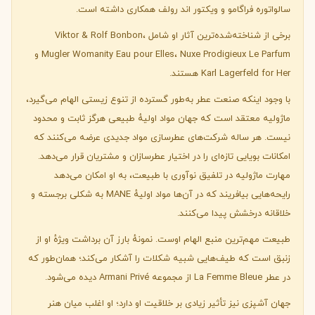
سالواتوره فراگامو و ویکتور اند رولف همکاری داشته است.
برخی از شناخته‌شده‌ترین آثار او شامل Viktor & Rolf Bonbon،
Mugler Womanity Eau pour Elles، Nuxe Prodigieux Le Parfum و
Karl Lagerfeld for Her هستند.
با وجود اینکه صنعت عطر به‌طور گسترده از تنوع زیستی الهام می‌گیرد،
ماژولیه معتقد است که جهان مواد اولیهٔ طبیعی هرگز ثابت و محدود
نیست. هر ساله شرکت‌های عطرسازی مواد جدیدی عرضه می‌کنند که
امکانات بویایی تازه‌ای را در اختیار عطرسازان و مشتریان قرار می‌دهد.
مهارت ماژولیه در تلفیق نوآوری با طبیعت، به او امکان می‌دهد
رایحه‌هایی بیافریند که در آن‌ها مواد اولیهٔ MANE به شکلی برجسته و
خلاقانه درخشش پیدا می‌کنند.
طبیعت مهم‌ترین منبع الهام اوست. نمونهٔ بارز آن برداشت ویژهٔ او از
زنبق است که طیف‌هایی شبیه شکلات را آشکار می‌کند؛ همان‌طور که
در عطر La Femme Bleue از مجموعه Armani Privé دیده می‌شود.
جهان آشپزی نیز تأثیر زیادی بر خلاقیت او دارد؛ او اغلب میان هنر