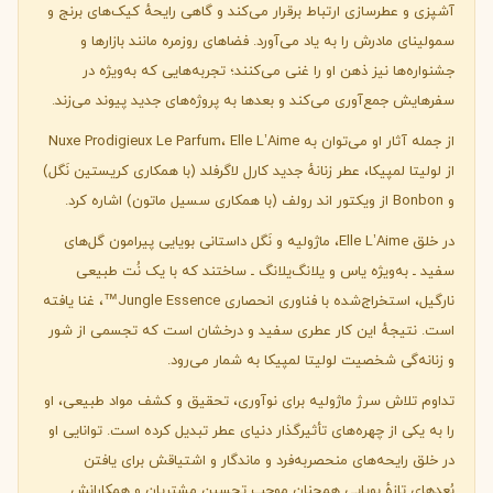
آشپزی و عطرسازی ارتباط برقرار می‌کند و گاهی رایحهٔ کیک‌های برنج و
سمولینای مادرش را به یاد می‌آورد. فضاهای روزمره مانند بازارها و
جشنواره‌ها نیز ذهن او را غنی می‌کنند؛ تجربه‌هایی که به‌ویژه در
سفرهایش جمع‌آوری می‌کند و بعدها به پروژه‌های جدید پیوند می‌زند.
از جمله آثار او می‌توان به Nuxe Prodigieux Le Parfum، Elle L’Aime
از لولیتا لمپیکا، عطر زنانهٔ جدید کارل لاگرفلد (با همکاری کریستین نَگل)
و Bonbon از ویکتور اند رولف (با همکاری سسیل ماتون) اشاره کرد.
در خلق Elle L’Aime، ماژولیه و نَگل داستانی بویایی پیرامون گل‌های
سفید ـ به‌ویژه یاس و یلانگ‌یلانگ ـ ساختند که با یک نُت طبیعی
نارگیل، استخراج‌شده با فناوری انحصاری Jungle Essence™، غنا یافته
است. نتیجهٔ این کار عطری سفید و درخشان است که تجسمی از شور
و زنانه‌گی شخصیت لولیتا لمپیکا به شمار می‌رود.
تداوم تلاش سرژ ماژولیه برای نوآوری، تحقیق و کشف مواد طبیعی، او
را به یکی از چهره‌های تأثیرگذار دنیای عطر تبدیل کرده است. توانایی او
در خلق رایحه‌های منحصربه‌فرد و ماندگار و اشتیاقش برای یافتن
بُعدهای تازهٔ بویایی همچنان موجب تحسین مشتریان و همکارانش