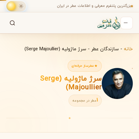
بزرگترین پلتفرم معرفی و اطلاعات عطر در ایران
جستجو
جستجو در میان هزاران عطر
خانه
-
سازندگان عطر
-
سرژ ماژولیه (Serge Majoullier)
عطرساز حرفه‌ای
سرژ ماژولیه (Serge
Majoullier)
1
عطر در مجموعه
◆