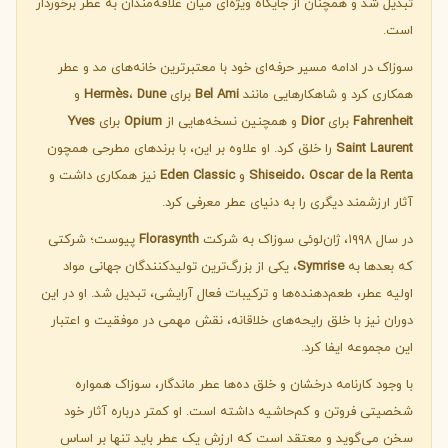
تبدیل شد و همچنان از جایگاه ویژه‌ای میان علاقه‌مندان به عطر برخوردار
است.
سوزاک در ادامه مسیر حرفه‌ای خود با معتبرترین خانه‌های مد و عطر
همکاری کرد و شاهکارهایی مانند
Bel Ami
برای
Dune
،
Hermès
و
Fahrenheit
برای
Dior
و همچنین نسخه‌هایی از
Opium
برای
Yves
Saint Laurent
را خلق کرد. او علاوه بر این، با برندهای مطرحی همچون
Oscar de la Renta
،
Shiseido
و
Eden Classic
نیز همکاری داشت و
آثار ارزشمند دیگری را به دنیای عطر معرفی کرد.
در سال ۱۹۹۸، ژان‌لوئی سوزاک به شرکت
Florasynth
پیوست؛ شرکتی
که بعدها به
Symrise
، یکی از بزرگ‌ترین تولیدکنندگان جهانی مواد
اولیه عطر، طعم‌دهنده‌ها و ترکیبات فعال آرایشی، تبدیل شد. او در این
دوران نیز با خلق رایحه‌های خلاقانه، نقش مهمی در موفقیت و اعتبار
این مجموعه ایفا کرد.
با وجود کارنامه درخشان و خلق ده‌ها عطر ماندگار، سوزاک همواره
شخصیتی فروتن و کم‌حاشیه داشته است. او کمتر درباره آثار خود
سخن می‌گوید و معتقد است که ارزش یک عطر باید تنها بر اساس