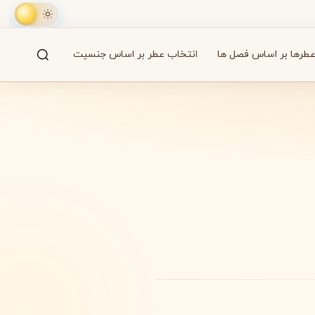
طرها بر اساس فصل ها
انتخاب عطر بر اساس جنسیت
جستجو
61 برند
A
B
C
D
E
F
G
H
I
J
K
L
M
همه
آزارو
Azzaro
بایردو