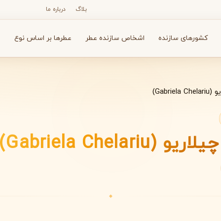
بلاگ
درباره ما
کشورهای سازنده
اشخاص سازنده عطر
عطرها بر اساس نوع
ع
Gabriel)
N
O
P
R
S
T
V
X
Y
Z
 (Gabriela Chelariu)
آرماف
آون
A
A
A
Avon
Armaf
◆
بولگاری
بای کیلیان