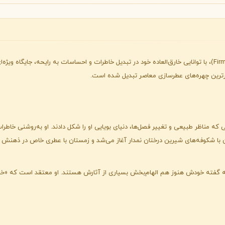
B
B
B
By Kilian
Bvlgari
شنل
کرید
C
C
Creed
Chanel
گابریلا چیلاریو، عطرسازی برجسته در شرکت فیرمنیش (Firmenich)، با توانایی خارق‌العاده خود در تبدیل خاطرات و احس
برترین چهره‌های عطرسازی معاصر تبدیل شده است.
دولچه گابانا
D
Dolce&Gabbana
که مناظر طبیعی و تغییر فصل‌ها، دنیای بویایی او را شکل دادند. او به‌روشنی خاطرات ک
با شکوفه‌های شیرین درختان نمدار آغاز می‌شد و زمستان با عطری خاص در ذهنش ما
به گفته خودش هنوز هم الهام‌بخش بسیاری از آثارش هستند. او معتقد است که «خا