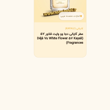
R
امارات متحده عربی
روژا داو
R
Roja Dove
کایالی (KAYALI)
S
عطر کایالی دجا وو وایت فلاور 57
(Déjà Vu White Flower 57 Kayali
سرج لوتنس
S
Fragrances)
Serge Lutens
T
تیری موگلر
تام فورد
T
T
TOM FORD
Thierry Mugler
V
والنتینو
ورساچه
V
V
Versace
Valentino
X