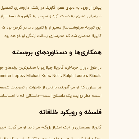
جورجیو آرمانی
ژیوانشی
پیش از ورود به دنیای عطر، گابریلا در رشته داروسازی تحصیل
G
G
Givenchy
Giorgio Armani
شیمیایی عطری به دست آورد و سپس به گراس، فرانسه—پای
H
این تجربه سرنوشت‌ساز مسیر او را تغییر داد. در گراس بود که
هرمس
هوگو باس
گابریلا مطمئن شد که عطرسازی رسالت زندگی او خواهد بود.
H
H
Hugo Boss
Hermès
I
همکاری‌ها و دستاوردهای برجسته
اینیشیو
I
Initio
ada، Guess، Jennifer Lopez، Michael Kors، Nest، Ralph Lauren، Rituals
J
هر عطری که او می‌آفریند، بازتابی از خاطرات و تجربیات شخص
ژان پل گوتیه
جو مالون
است؛ عطر روایت یک داستان است—داستانی که با احساسات 
J
J
Jo Malone
Jean Paul Gaultier
K
فلسفه و رویکرد خلاقانه
کایالی
K
گابریلا عطرسازی را «یک امتیاز بزرگ» می‌داند. او می‌گوید: «
Kayali
L