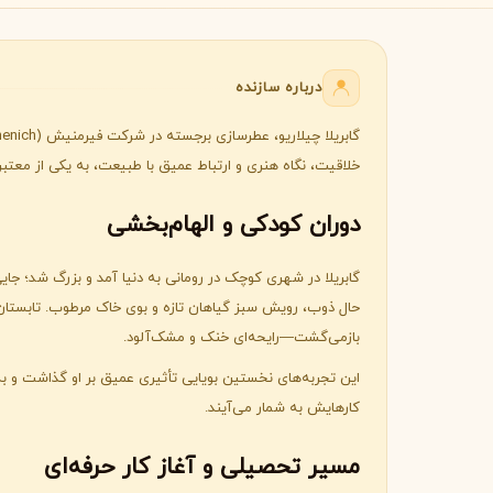
B
B
Burberry
Bath & Body Works
C
درباره سازنده
کلوین کلاین
کارولینا هررا
C
C
Carolina Herrera
Calvin Klein
D
خلاقیت، نگاه هنری و ارتباط عمیق با طبیعت، به یکی از معت
دیور
دیپتیک
D
D
دوران کودکی و الهام‌بخشی
Diptyque
Dior
E
گابریلا در شهری کوچک در رومانی به دنیا آمد و بزرگ شد؛ جایی 
الیزابت آردن
اتات لیبر د اورنج
حال ذوب، رویش سبز گیاهان تازه و بوی خاک مرطوب. تابستان 
E
E
Etat Libre d'Orange
Elizabeth Arden
بازمی‌گشت—رایحه‌ای خنک و مشک‌آلود.
F
این تجربه‌های نخستین بویایی تأثیری عمیق بر او گذاشت و 
کارهایش به شمار می‌آیند.
فردریک مال
F
Frederic Malle
مسیر تحصیلی و آغاز کار حرفه‌ای
G