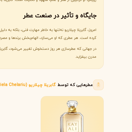
رویکرد او ترکیبی از هنر و علم، شهود و تکنیک است. گابریلا ب
لانکوم
لطافه
جایگاه و تأثیر در صنعت عطر
L
L
Lattafa
Lancôme
M
امروز، گابریلا چیلاریو نه‌تنها به خاطر مهارت فنی، بلکه به
کرده است. هر عطری که او می‌سازد، الهام‌بخش برندها و مصرف‌ک
میسون الحمبرا
میسون فرانسیس کرکجا
M
M
Maison Francis Kurkdjian
Maison Alhambra
در جهانی که عطرسازی هر روز دستخوش تغییر می‌شود، گابریل
N
مدرن بیفزاید.
نارسیسو رودریگز
ناتورا
N
N
Natura
Narciso Rodriguez
O
عطرهایی که توسط
گابریلا چیلاریو (Gabriela Chelariu)
او بوتیکاریو
O
O Boticário
P
پاکو رابان
پارفومز دی مارلی
P
P
Parfums de Marly
Paco Rabanne