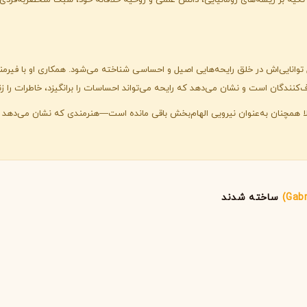
ا تکیه بر ریشه‌های رومانیایی، دانش علمی و روحیه خلاقانه خود، سبک منحصربه‌فردی خ
لی لابو
لویی ویتون
L
L
Louis Vuitton
Le Labo
 دلیل توانایی‌اش در خلق رایحه‌هایی اصیل و احساسی شناخته می‌شود. همکاری او با ف
نندگان است و نشان می‌دهد که رایحه می‌تواند احساسات را برانگیزد، خاطرات را زنده
ن
میسون مارتین مارژیلا
مانسرا
M
M
M
Mancera
Maison Martin Margiela
ا همچنان به‌عنوان نیرویی الهام‌بخش باقی مانده است—هنرمندی که نشان می‌دهد 
نیشان
N
Nishane
ساخته شدند
پنهالیگونز
پرادا
P
P
Prada
Penhaligon's