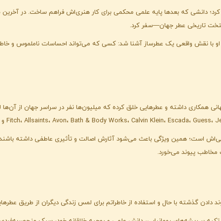
گوچی
گرلن
 کرد؛ دانشی که بعدها پایه علمی محکمی برای کار هنری‌اش فراهم ساخت. در آخرین س
G
G
Guerlain
Gucci
تخت تاریخی عطر جهان—سفر کرد.
 او با نقش واقعی یک عطرساز آشنا شد: کسی که می‌تواند احساسات ناملموس و خاطرات 
Fitch، Allsaints، Avon، Bath & Body Works، Calvin Klein، Esc و Victoria’s Secret اشاره کرد.
ی‌اش است؛ همین ویژگی باعث می‌شود آثارش اصالت و تأثیری عاطفی داشته باشند. گاب
ژولیت هز ا گان
مخاطب پیوند می‌خورد.
J
Juliette Has A Gun
پیوند دادن گذشته با حال و استفاده از خاطراتم برای لمس زندگی دیگران از طریق عطرها