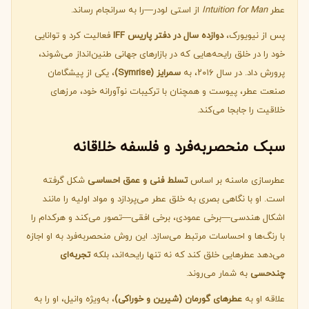
عطر
Intuition for Man
از استی لودر—را به سرانجام رساند.
پس از نیویورک،
دوازده سال در دفتر پاریس IFF
فعالیت کرد و توانایی
خود را در خلق رایحه‌هایی که در بازارهای جهانی طنین‌انداز می‌شوند،
پرورش داد. در سال ۲۰۱۶، به
سمرایز (Symrise)
، یکی از پیشگامان
صنعت عطر، پیوست و همچنان با ترکیبات نوآورانه خود، مرزهای
خلاقیت را جابجا می‌کند.
سبک منحصربه‌فرد و فلسفه خلاقانه
عطرسازی ماسنه بر اساس
تسلط فنی و عمق احساسی
شکل گرفته
است. او با نگاهی بصری به خلق عطر می‌پردازد و مواد اولیه را مانند
اشکال هندسی—برخی عمودی، برخی افقی—تصور می‌کند و هرکدام را
با رنگ‌ها و احساسات مرتبط می‌سازد. این روش منحصربه‌فرد به او اجازه
می‌دهد عطرهایی خلق کند که نه تنها رایحه‌اند، بلکه
تجربه‌ای
چندحسی
به شمار می‌روند.
علاقه او به
عطرهای گورمان (شیرین و خوراکی)
، به‌ویژه وانیل، او را به