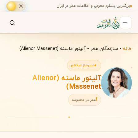
بزرگترین پلتفرم معرفی و اطلاعات عطر در ایران
جستجو
جستجو در میان هزاران عطر
خانه
-
سازندگان عطر
-
آلینور ماسنه (Alienor Massenet)
عطرساز حرفه‌ای
آلینور ماسنه (Alienor
Massenet)
1
عطر در مجموعه
◆