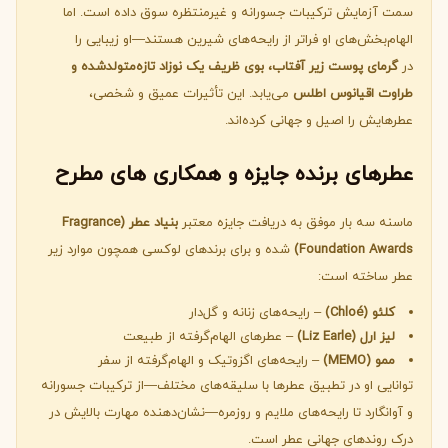
سمت آزمایش ترکیبات جسورانه و غیرمنتظره سوق داده است. اما
الهام‌بخش‌های او فراتر از رایحه‌های شیرین هستند—او زیبایی را
در
گرمای پوست زیر آفتاب، بوی ظریف یک نوزاد تازه‌متولدشده و
طراوت اقیانوس اطلس
می‌یابد. این تأثیرات عمیق و شخصی،
عطرهایش را اصیل و جهانی کرده‌اند.
عطرهای برنده جایزه و همکاری های مطرح
ماسنه سه بار موفق به دریافت جایزه معتبر
بنیاد عطر (Fragrance
Foundation Awards)
شده و برای برندهای لوکسی همچون موارد زیر
عطر ساخته است:
کلئو (Chloé)
– رایحه‌های زنانه و گل‌دار
لیز ارل (Liz Earle)
– عطرهای الهام‌گرفته از طبیعت
ممو (MEMO)
– رایحه‌های اگزوتیک و الهام‌گرفته از سفر
توانایی او در تطبیق عطرها با سلیقه‌های مختلف—از ترکیبات جسورانه
و آوانگارد تا رایحه‌های ملایم و روزمره—نشان‌دهنده مهارت بالایش در
درک روندهای جهانی عطر است.