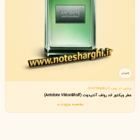
هلند
ویکتور اند رولف (VIKTOR&ROLF)
عطر ویکتور اند رولف آنتیدوت (Antidote Viktor&Rolf)
مشاهده جزئیات