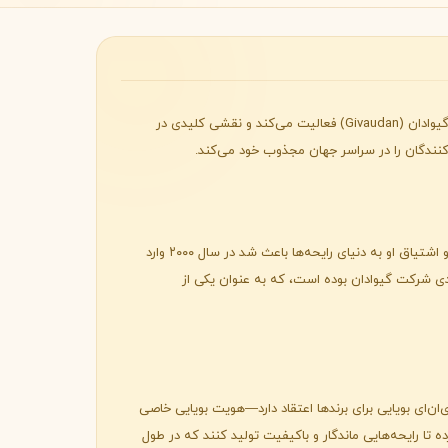
Byredo
آدریانا مدینا-بائز (Adriana Medina-Baez) یکی از عطرسازان برجسته و تأثیرگذار در صنعت عطر است. او به عنوان معاون ارشد عطرسازی در شرکت گیوادان (Givaudan) فعالیت می‌کند و نقشی کلیدی در
‌کنندگان را در سراسر جهان مجذوب خود می‌کند.
مدینا-بائز مسیر خود را با مدرک کارشناسی ارشد در علوم آرایشی آغاز کرد، که پایه‌ای قوی برای درک عمیق او از فرمولاسیون عطرها ایجاد کرد. علاقه و اشتیاق او به دنیای رایحه‌ها باعث شد در سال ۲۰۰۰ وارد
دی شرکت گیوادان بوده است، که به عنوان یکی از
‌ان‌ای بویایی برای برندها اعتقاد دارد—هویت بویایی خاصی
ه تا رایحه‌هایی ماندگار و باکیفیت تولید کنند که در طول