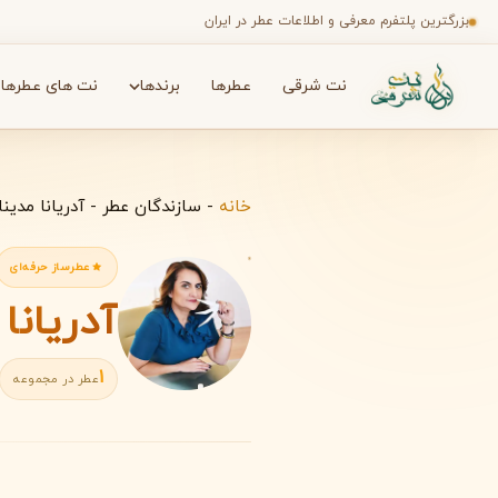
بزرگترین پلتفرم معرفی و اطلاعات عطر در ایران
نت شرقی
عطرها
برندها
نت های عطرها
جستجو در میان هزاران عطر
برندها
✦
خانه
-
سازندگان عطر
-
آدریانا مدینا-بائز (na-Baez
عطرساز حرفه‌ای
آدریانا مدینا-ب
A
1
عطر در مجموعه
افنان
آمواج
A
A
Amouage
Afnan
B
بث اند بادی ورکز
باربری