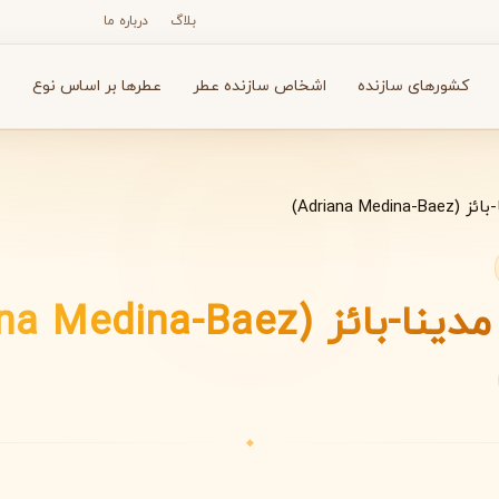
بلاگ
درباره ما
کشورهای سازنده
اشخاص سازنده عطر
عطرها بر اساس نوع
ع
Adriana Medi)
N
O
P
R
S
T
V
X
Y
Z
ائز (Adriana Medina-Baez)
آرماف
آون
A
A
A
Avon
Armaf
◆
بولگاری
بای کیلیان