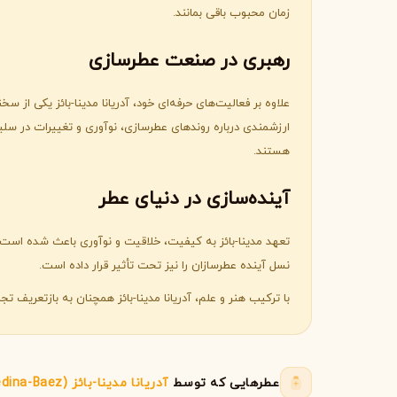
زمان محبوب باقی بمانند.
جورجیو آرمانی
ژیوانشی
G
G
Givenchy
Giorgio Armani
رهبری در صنعت عطرسازی
H
هرمس
هوگو باس
H
H
Hugo Boss
Hermès
ارزشمندی درباره روندهای عطرسازی، نوآوری و تغییرات در سلی
I
هستند.
اینیشیو
I
آینده‌سازی در دنیای عطر
Initio
J
تعهد مدینا-بائز به کیفیت، خلاقیت و نوآوری باعث شده است که
نسل آینده عطرسازان را نیز تحت تأثیر قرار داده است.
ژان پل گوتیه
جو مالون
J
J
Jo Malone
Jean Paul Gaultier
با ترکیب هنر و علم، آدریانا مدینا-بائز همچنان به بازتعریف ت
K
کایالی
K
Kayali
عطرهایی که توسط
آدریانا مدینا-بائز (Adriana Medina-Baez)
L