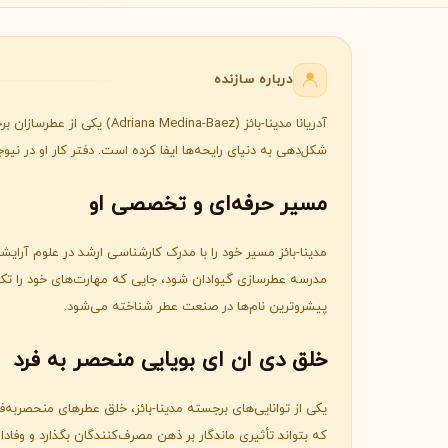
B
B
Burberry
Bath & Body Works
C
درباره سازنده
کلوین کلاین
کارولینا هررا
C
C
Carolina Herrera
Calvin Klein
D
شکل‌دهی به دنیای رایحه‌ها ایفا کرده است. دفتر کار او در ن
دیور
دیپتیک
D
D
مسیر حرفه‌ای و تخصصی او
Diptyque
Dior
E
الیزابت آردن
اتات لیبر د اورنج
مدرسه عطرسازی گیوادان شود، جایی که مهارت‌های خود را تکمی
E
E
Etat Libre d'Orange
Elizabeth Arden
پیشروترین نام‌ها در صنعت عطر شناخته می‌شود.
F
خلق دی ان ای بویایی منحصر‌ به فرد
فردریک مال
F
Frederic Malle
یکی از توانایی‌های برجسته مدینا-بائز، خلق عطرهای منحصربه‌ف
G
که بتواند تأثیری ماندگار بر ذهن مصرف‌کنندگان بگذارد و وفادا