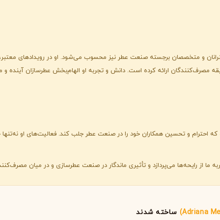
گوچی
گرلن
G
G
Guerlain
Gucci
قه مصرف‌کنندگان ارائه کرده است. دانش و تجربه او الهام‌بخش عطرسازان آینده و مت
 احترام و تحسین همکاران خود را در صنعت عطر جلب کند. فعالیت‌های او نه‌تنها جای
ژولیت هز ا گان
J
Juliette Has A Gun
جربه ما از رایحه‌ها می‌پردازد و تأثیری ماندگار در صنعت عطرسازی و در میان مصرف‌کن
ساخته شدند