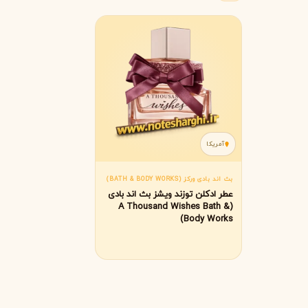
لانکوم
لطافه
L
L
Lattafa
Lancôme
M
میسون الحمبرا
میسون فرانسیس کرکجا
M
M
Maison Francis Kurkdjian
Maison Alhambra
N
آمریکا
نارسیسو رودریگز
ناتورا
N
N
Natura
Narciso Rodriguez
بث اند بادی ورکز (BATH & BODY WORKS)
عطر ادکلن توزند ویشز بث اند بادی
O
(A Thousand Wishes Bath &
Body Works)
او بوتیکاریو
O
O Boticário
P
پاکو رابان
پارفومز دی مارلی
P
P
Parfums de Marly
Paco Rabanne