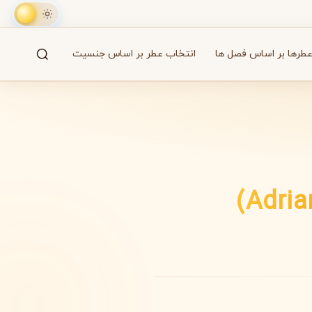
طرها بر اساس فصل ها
انتخاب عطر بر اساس جنسیت
جستجو
61 برند
A
B
C
D
E
F
G
H
I
J
K
L
M
همه
آزارو
Azzaro
بایردو