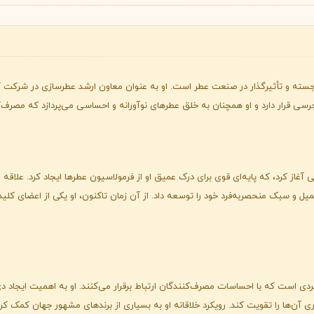
B
B
B
By Kilian
Bvlgari
شنل
کرید
C
C
Creed
Chanel
یوجرسی قرار دارد و او همچنان به خلق عطرهای نوآورانه و احساسی می‌پردازد که مصرف
دولچه گابانا
D
Dolce&Gabbana
ل و سبک منحصربه‌فرد خود را توسعه داد. از آن زمان تاکنون، او یکی از اعضای کلی
ردی است که با احساسات مصرف‌کنندگان ارتباط برقرار می‌کنند. او به اهمیت ایجاد دی
ری آن‌ها را تقویت کند. رویکرد خلاقانه او به بسیاری از برندهای مشهور جهان کمک کرد