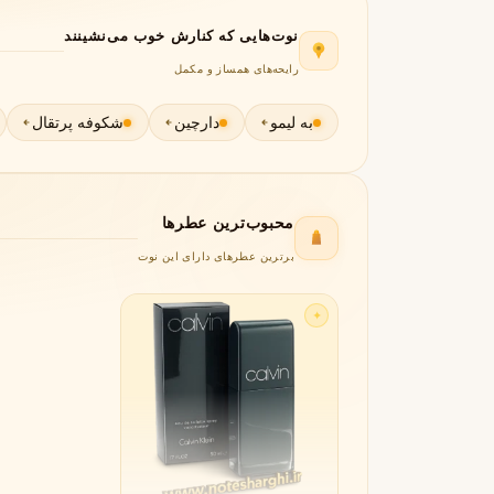
جورجیو آرمانی
ژیوانشی
G
G
نوت‌هایی که کنارش خوب می‌نشینند
Givenchy
Giorgio Armani
رایحه‌های همساز و مکمل
H
به لیمو
دارچین
شکوفه پرتقال
هرمس
هوگو باس
H
H
Hugo Boss
Hermès
I
محبوب‌ترین عطرها
اینیشیو
I
Initio
برترین عطرهای دارای این نوت
J
✦
ژان پل گوتیه
جو مالون
J
J
Jo Malone
Jean Paul Gaultier
K
کایالی
K
Kayali
L