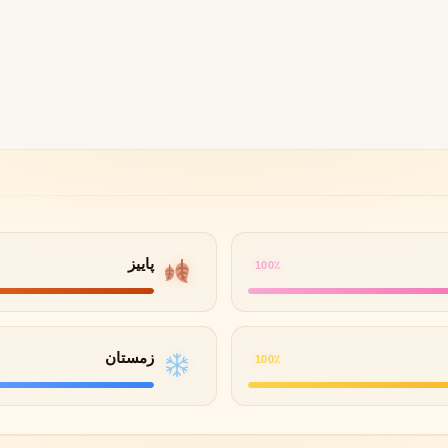
B
B
B
By Kilian
Bvlgari
شنل
کرید
C
C
Creed
Chanel
دولچه گابانا
D
Dolce&Gabbana
پاییز
100٪
زمستان
100٪