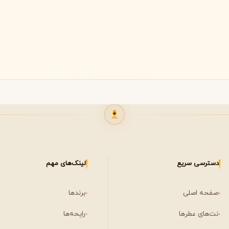
لی لابو
لویی ویتون
L
L
Louis Vuitton
Le Labo
ن
میسون مارتین مارژیلا
مانسرا
M
M
M
Mancera
Maison Martin Margiela
مشاهده همه برندها
نیشان
N
Nishane
دسترسی سریع
لینک‌های مهم
صفحه اصلی
برندها
نت‌های عطرها
رایحه‌ها
پنهالیگونز
پرادا
P
P
Prada
Penhaligon's