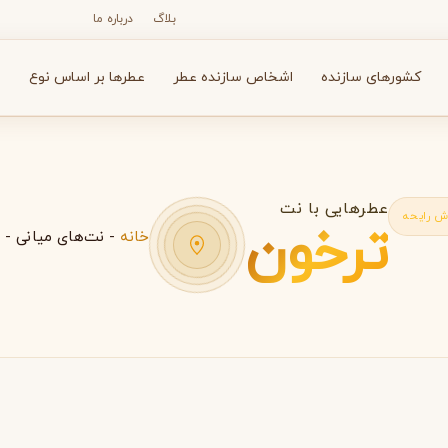
بلاگ
درباره ما
کشورهای سازنده
اشخاص سازنده عطر
عطرها بر اساس نوع
ع
عطرهایی با نت
ش رایحه
ترخون
خانه
-
نت‌های میانی
-
ت
N
O
P
R
S
T
V
X
Y
Z
آرماف
آون
A
A
A
Avon
Armaf
بولگاری
بای کیلیان