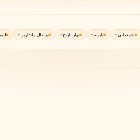
گوچی
گرلن
G
G
Guerlain
Gucci
شمعدانی
بابونه
بهار نارنج
پرتقال ماندارین
لیمو
ژولیت هز ا گان
J
Juliette Has A Gun