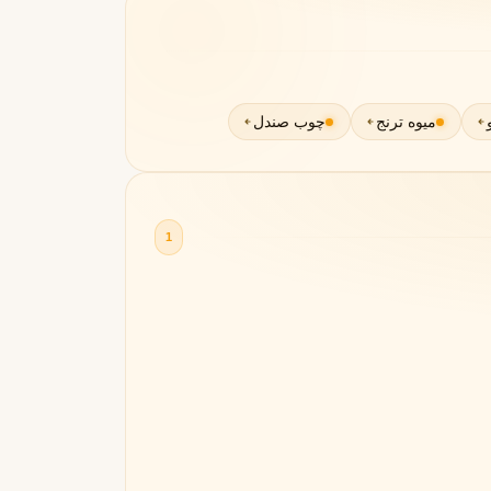
میوه ترنج
چوب صندل
1