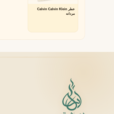
عطر Calvin Calvin Klein
لانکوم
لطافه
L
L
مردانه
Lattafa
Lancôme
M
میسون الحمبرا
میسون فرانسیس کرکجا
M
M
Maison Francis Kurkdjian
Maison Alhambra
N
نارسیسو رودریگز
ناتورا
N
N
Natura
Narciso Rodriguez
O
او بوتیکاریو
O
O Boticário
P
پاکو رابان
پارفومز دی مارلی
P
P
Parfums de Marly
Paco Rabanne