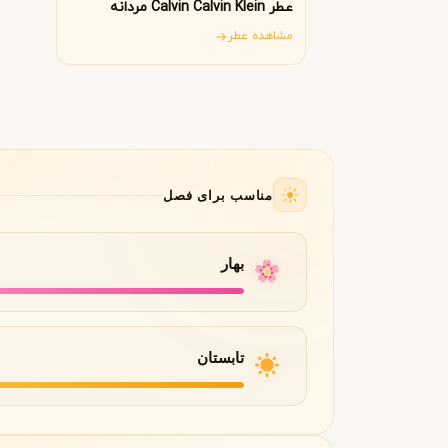
B
B
عطر Calvin Calvin Klein مردانه
Burberry
Bath & Body Works
مشاهده عطر
C
کلوین کلاین
کارولینا هررا
C
C
Carolina Herrera
Calvin Klein
D
دیور
دیپتیک
D
D
مناسب برای فصل
Diptyque
Dior
E
بهار
الیزابت آردن
اتات لیبر د اورنج
E
E
Etat Libre d'Orange
Elizabeth Arden
F
تابستان
فردریک مال
F
Frederic Malle
G