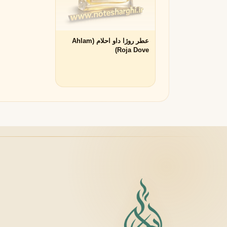
لانکوم
لطافه
L
L
Lattafa
Lancôme
عطر روژا داو احلام (Ahlam
M
Roja Dove)
میسون الحمبرا
میسون فرانسیس کرکجا
M
M
Maison Francis Kurkdjian
Maison Alhambra
N
نارسیسو رودریگز
ناتورا
N
N
Natura
Narciso Rodriguez
O
او بوتیکاریو
O
O Boticário
P
پاکو رابان
پارفومز دی مارلی
P
P
Parfums de Marly
Paco Rabanne