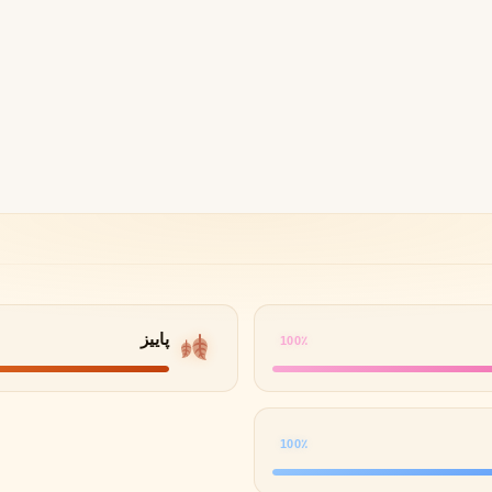
B
B
B
By Kilian
Bvlgari
شنل
کرید
C
C
Creed
Chanel
دولچه گابانا
D
Dolce&Gabbana
پاییز
100٪
100٪