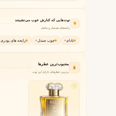
جورجیو آرمانی
ژیوانشی
G
G
Givenchy
Giorgio Armani
H
نوت‌هایی که کنارش خوب می‌نشینند
رایحه‌های همساز و مکمل
هرمس
هوگو باس
H
H
Hugo Boss
Hermès
بادام
چوب صندل
رایحه های پودری
I
اینیشیو
I
Initio
محبوب‌ترین عطرها
J
برترین عطرهای دارای این نوت
ژان پل گوتیه
جو مالون
J
J
Jo Malone
Jean Paul Gaultier
✦
K
کایالی
K
Kayali
L