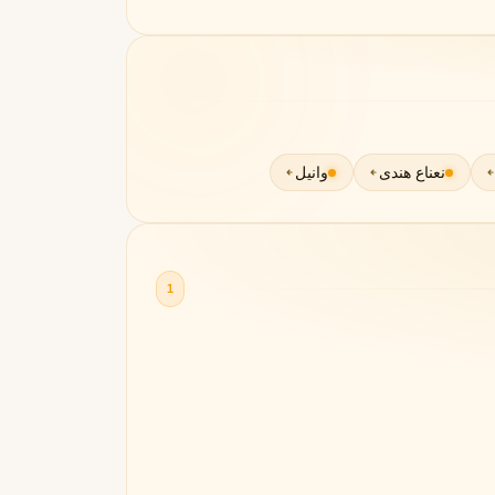
نعناع هندی
وانیل
1