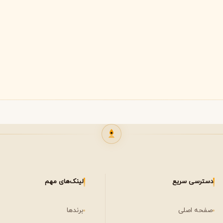
لی لابو
لویی ویتون
L
L
Louis Vuitton
Le Labo
ن
میسون مارتین مارژیلا
مانسرا
M
M
M
Mancera
Maison Martin Margiela
نیشان
N
مشاهده همه برندها
Nishane
دسترسی سریع
لینک‌های مهم
صفحه اصلی
برندها
پنهالیگونز
پرادا
P
P
Prada
Penhaligon's