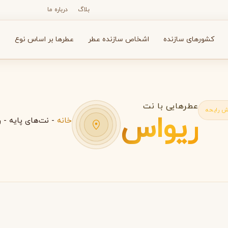
بلاگ
درباره ما
کشورهای سازنده
اشخاص سازنده عطر
عطرها بر اساس نوع
ع
عطرهایی با نت
 رایحه
ریواس
خانه
-
نت‌های پایه
-
ر
N
O
P
R
S
T
V
X
Y
Z
آرماف
آون
A
A
A
Avon
Armaf
بولگاری
بای کیلیان