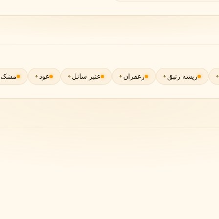
گوچی
گرلن
G
G
Guerlain
Gucci
ریشه زنبق
زعفران
عنبر سائل
عود
مشک
ژولیت هز ا گان
J
Juliette Has A Gun