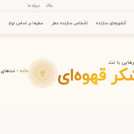
بلاگ
درباره ما
کشورهای سازنده
اشخاص سازنده عطر
عطرها بر اساس نوع
ع
هایی با نت
کر قهوه‌ای
خانه
-
نت‌های 
N
O
P
R
S
T
V
X
Y
Z
آرماف
آون
A
A
A
Avon
Armaf
بولگاری
بای کیلیان