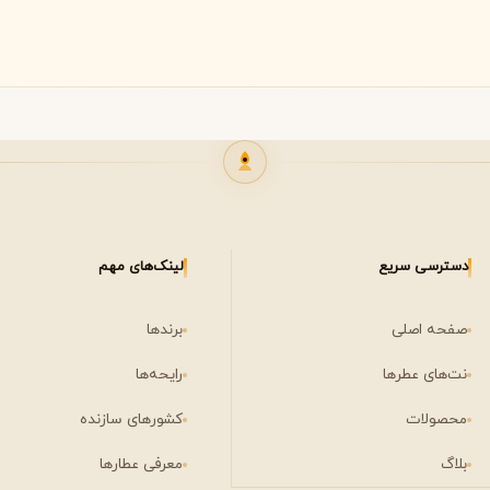
لی لابو
لویی ویتون
L
L
Louis Vuitton
Le Labo
ن
میسون مارتین مارژیلا
مانسرا
M
M
M
مشاهده همه برندها
Mancera
Maison Martin Margiela
نیشان
N
دسترسی سریع
لینک‌های مهم
Nishane
صفحه اصلی
برندها
نت‌های عطرها
رایحه‌ها
محصولات
کشورهای سازنده
بلاگ
معرفی عطارها
پنهالیگونز
پرادا
P
P
Prada
Penhaligon's