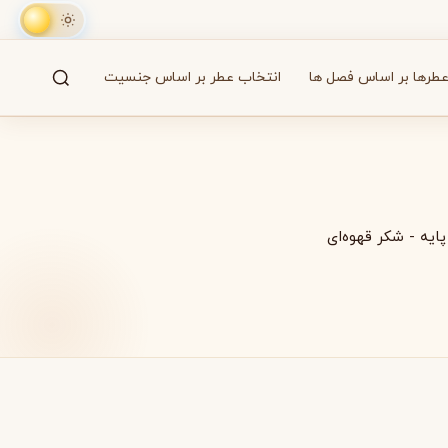
طرها بر اساس فصل ها
انتخاب عطر بر اساس جنسیت
جستجو
61 برند
پایه
-
شکر قهوه‌ای
A
B
C
D
E
F
G
H
I
J
K
L
M
همه
آزارو
Azzaro
بایردو