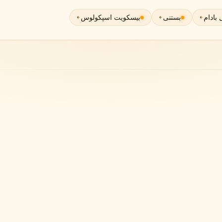
گوچی
گرلن
G
G
 بادام
بستنی
بیسکویت اسپکولوس
Guerlain
Gucci
ژولیت هز ا گان
J
Juliette Has A Gun