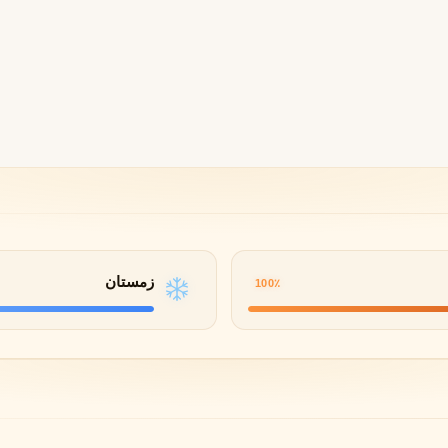
B
B
B
By Kilian
Bvlgari
شنل
کرید
C
C
Creed
Chanel
دولچه گابانا
D
Dolce&Gabbana
زمستان
100٪