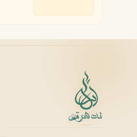
لانکوم
لطافه
L
L
Lattafa
Lancôme
M
میسون الحمبرا
میسون فرانسیس کرکجا
M
M
Maison Francis Kurkdjian
Maison Alhambra
N
نارسیسو رودریگز
ناتورا
N
N
Natura
Narciso Rodriguez
O
او بوتیکاریو
O
O Boticário
P
پاکو رابان
پارفومز دی مارلی
P
P
Parfums de Marly
Paco Rabanne